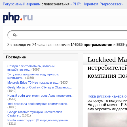
Рекурсивный акроним
словосочетания
«PHP: Hypertext Preprocessor»
За последние 24 часа нас посетили
146025 программистов
и
9339 
Последние
Lockheed Mar
истребителей
Создан электромобиль, который
вырабатывает...
(1098)
компания пол
Энтузиаст подключил воду прямо к
кристаллу...
(1156)
Motorola Edge 70 Neo показали до...
(1630)
Geely Monjaro, Coolray, Cityray и Okavango...
(1049)
Новый софт для мониторов Asus позволяет...
Пока русские хакера 
(1547)
рапортует о получени
Intel показала своё видение космических...
На данный момент F-3
(1688)
ему упрочить лидерст
Google готовит функцию Conversation
Capture...
(1381)
Nvidia инвестирует $3 млрд во владельца...
(1311)