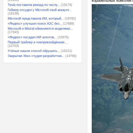
корабельных комплект
Tesla поставила рекорд по числу...
(19174)
Геймер отсудил у Microsoft свой аккаунт...
(19139)
Microsoft представила ИИ, который...
(18782)
«Яндекс» улучшил поиск АЗС без...
(17688)
Microsoft и Mistral обменяются моделями...
(17343)
«Яндекс» посадил ИИ-агентов...
(15975)
Первый трейлер и «непревзойдённая...
(15703)
Учёные нашли способ обрушить...
(15221)
Закрытая Xbox студия-разработчик...
(14790)