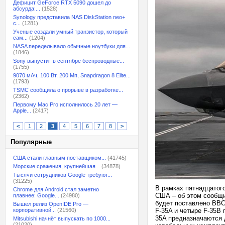
Дефицит GeForce RTX 5090 дошел до
абсурда:...
(1528)
Synology представила NAS DiskStation neo+
с...
(1281)
Ученые создали умный транзистор, который
сам...
(1204)
NASA переделывало обычные ноутбуки для...
(1846)
Sony выпустит в сентябре беспроводные...
(1755)
9070 мАч, 100 Вт, 200 Мп, Snapdragon 8 Elite...
(1793)
TSMC сообщила о прорыве в разработке...
(2362)
Первому Mac Pro исполнилось 20 лет —
Apple...
(2417)
<
1
2
3
4
5
6
7
8
>
Популярные
США стали главным поставщиком...
(41745)
Морские сражения, крупнейшая...
(34878)
Тысячи сотрудников Google требуют...
(31225)
В рамках пятнадцатого
Chrome для Android стал заметно
США – об этом сообщи
плавнее: Google...
(24980)
будет поставлено ВВС
Вышел релиз OpenIDE Pro —
корпоративной...
(21560)
F-35A и четыре F-35B 
35A предназначаются 
Mitsubishi начнёт выпускать по 1000...
(21020)