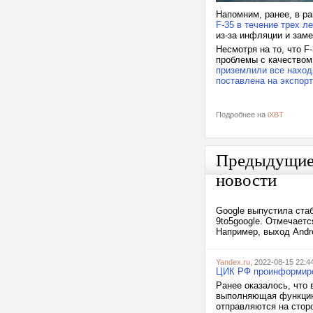
Напомним, ранее, в ра
F-35 в течение трех ле
из-за инфляции и зам
Несмотря на то, что F
проблемы с качеством 
приземлили все наход
поставлена на экспорт
Подробнее на
iXBT
Предыдущи
новости
Google выпустила ста
9to5google. Отмечаетс
Например, выход Andro
Yandex.ru
, 2022-08-15 22:4
ЦИК РФ проинформиров
Ранее оказалось, что 
выполняющая функцию
отправляются на сторо