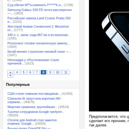
с...
(1349)
Суд обязал M**a изменить F******k и...
(1708)
Samsung Galaxy S26 FE почти рассекречен
—...
(1803)
Российская замена Land Cruiser Prado 250
и...
(2210)
Жестокий боевик Condemned 2: Bloodshot
от...
(1777)
340 л. с, запас хода 867 км и встроенная...
(1695)
Роскосмос готовит космическую замену...
(1664)
Китай меняет стратегию чиповой гонки —...
(1647)
Неполадки у «Ростелекома» стали
причиной...
(1623)
<
4
5
6
7
8
9
10
11
>
Популярные
США стали главным поставщиком...
(41450)
Character.AI запустила короткие ИИ-
сериалы...
(40670)
Морские сражения, крупнейшая...
(34514)
Тысячи сотрудников Google требуют...
(30520)
Предполагается, что ц
Chrome для Android стал заметно
сделает его прочнее, 
плавнее: Google...
(24554)
так далее.
Вышел релиз OpenIDE Pro —