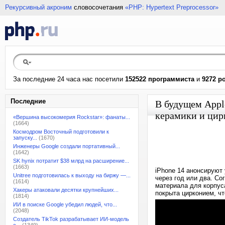
Рекурсивный акроним
словосочетания
«PHP: Hypertext Preprocessor»
За последние 24 часа нас посетили
152522 программиста
и
9272 р
Последние
В будущем Appl
керамики и цир
«Вершина высокомерия Rockstar»: фанаты...
(1664)
Космодром Восточный подготовили к
запуску...
(1670)
Инженеры Google создали портативный...
(1642)
SK hynix потратит $38 млрд на расширение...
(1663)
iPhone 14 анонсируют
Unitree подготовилась к выходу на биржу —...
через год или два. Со
(1614)
материала для корпуса
Хакеры атаковали десятки крупнейших...
покрыта цирконием, чт
(1814)
ИИ в поиске Google убедил людей, что...
(2048)
Создатель TikTok разрабатывает ИИ-модель