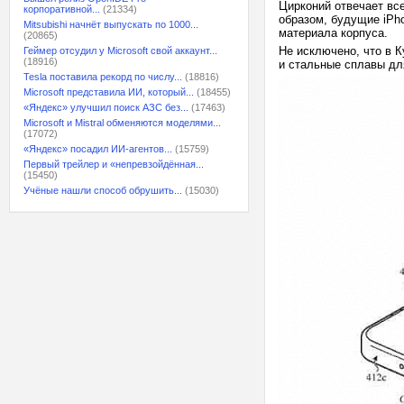
Цирконий отвечает все
корпоративной...
(21334)
образом, будущие iPh
Mitsubishi начнёт выпускать по 1000...
материала корпуса.
(20865)
Не исключено, что в К
Геймер отсудил у Microsoft свой аккаунт...
(18916)
и стальные сплавы для
Tesla поставила рекорд по числу...
(18816)
Microsoft представила ИИ, который...
(18455)
«Яндекс» улучшил поиск АЗС без...
(17463)
Microsoft и Mistral обменяются моделями...
(17072)
«Яндекс» посадил ИИ-агентов...
(15759)
Первый трейлер и «непревзойдённая...
(15450)
Учёные нашли способ обрушить...
(15030)