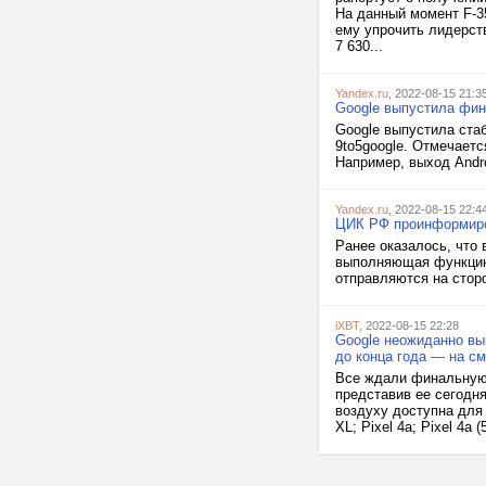
На данный момент F-3
ему упрочить лидерств
7 630...
Yandex.ru
, 2022-08-15 21:3
Google выпустила фин
Google выпустила ста
9to5google. Отмечаетс
Например, выход Andro
Yandex.ru
, 2022-08-15 22:4
ЦИК РФ проинформиров
Ранее оказалось, что 
выполняющая функцию
отправляются на сторо
iXBT
, 2022-08-15 22:28
Google неожиданно вы
до конца года — на см
Все ждали финальную 
представив ее сегодня
воздуху доступна для 
XL; Pixel 4a; Pixel 4a (