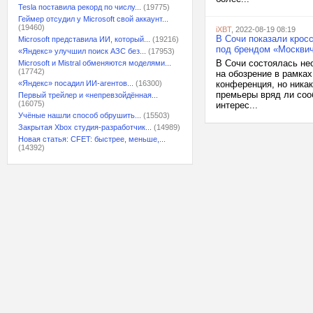
Tesla поставила рекорд по числу...
(19775)
Геймер отсудил у Microsoft свой аккаунт...
(19460)
iXBT
, 2022-08-19 08:19
В Сочи показали крос
Microsoft представила ИИ, который...
(19216)
под брендом «Москви
«Яндекс» улучшил поиск АЗС без...
(17953)
В Сочи состоялась не
Microsoft и Mistral обменяются моделями...
(17742)
на обозрение в рамка
«Яндекс» посадил ИИ-агентов...
(16300)
конференция, но ника
премьеры вряд ли соо
Первый трейлер и «непревзойдённая...
(16075)
интерес...
Учёные нашли способ обрушить...
(15503)
Закрытая Xbox студия-разработчик...
(14989)
Новая статья: CFET: быстрее, меньше,...
(14392)