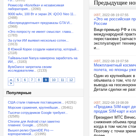
ГБ...
(2031)
Предыдущие но
Режиссёр «Колобка» и независимая
лаборатория...
(2090)
9000 мАч, 100 Вт и экран 2K: iQOO Neo 11...
iXBT
, 2022-08-19 07:55
(2488)
«Это не российская п
«Беспрецедентные» предзаказы GTA VI...
России
(2968)
Вице-премьер РФ и гл
«Это попросту не имеет смысла»: глава...
международной практик
(1783)
перестановке [запчаст
За сутки ИИ выявил несколько сотен...
эксплуатирует технику
(1913)
и...
В Южной Корее создали навигатор, который...
(2118)
Тайваньская Nanya намерена заработать на
iXBT
, 2022-08-19 07:58
ИИ,...
(3183)
Межпланетный космиче
ByteDance запретила своим
полета, но японцы уж
исследователям...
(2133)
Один из крупнейших в 
<
5
6
7
8
9
10
11
12
объявила о том, что 
>
вывода на геосинхронн
Детали сделки не разг
Популярные
США стали главным поставщиком...
(42261)
iXBT
, 2022-08-19 08:09
«Продажа SIM-карт де
Морские сражения, крупнейшая...
(35461)
продаж SIM-карт и ко
Тысячи сотрудников Google требуют...
(32585)
Президент МТС Вячесл
Chrome для Android стал заметно
снижения объема прода
плавнее: Google...
(25526)
когда в том числе сто
Вышел релиз OpenIDE Pro —
Поэтому с точки зрени
корпоративной...
(21995)
более...