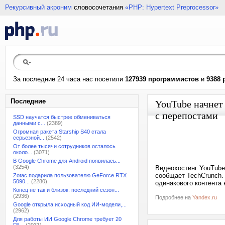
Рекурсивный акроним
словосочетания
«PHP: Hypertext Preprocessor»
За последние 24 часа нас посетили
127939 программистов
и
9388 
Последние
YouTube начнет 
с перепостами
SSD научатся быстрее обмениваться
данными с...
(2389)
Огромная ракета Starship S40 стала
серьезной...
(2542)
От более тысячи сотрудников осталось
около...
(3071)
В Google Chrome для Android появилась...
(3254)
Видеохостинг YouTube
сообщает TechCrunch. 
Zotac подарила пользователю GeForce RTX
5090...
(2280)
одинакового контента
Конец не так и близок: последний сезон...
(2936)
Подробнее на
Yandex.ru
Google открыла исходный код ИИ-модели,...
(2962)
Для работы ИИ Google Chrome требует 20