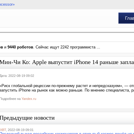
ocessor»
Гла
ов
и
9440 роботов
. Сейчас ищут 2242 программиста ...
Мин-Чи Ко: Apple выпустит iPhone 14 раньше запл
Дата: 2022-08-19 09:02
«Риск глобальной рецессии по-прежнему растет и непредсказуем», — отм
запустить iPhone на рынок как можно раньше. По мнению специалиста, р
Подробнее на
Yandex.ru
Предыдущие новости
iXBT
, 2022-08-19 09:01
Последний выход российских космонавтов в открытый космос пошёл не 