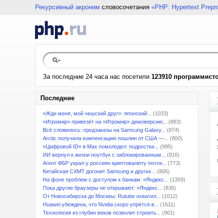
Рекурсивный акроним
словосочетания
«PHP: Hypertext Prepr
За последние 24 часа нас посетили
123910 программист
Последние
«Жди меня, мой чешский друг»: японский...
(1033)
«Игромир» привезёт на «Игромир» демоверсию...
(883)
Всё сложилось: предзаказы на Samsung Galaxy...
(874)
Arctic получила компенсацию пошлин от США —...
(800)
«Цифровой ID» в Max помолодел: подростки...
(995)
ИИ вернул к жизни ноутбук с заблокированным...
(816)
Агент ФБР украл у россиян криптовалюту почти...
(773)
Китайская CXMT догонит Samsung и других...
(806)
На фоне проблем с доступом к банкам: «Яндекс...
(1359)
Пока другие браузеры не открывают: «Яндекс...
(836)
От Новосибирска до Москвы: Rutube охватил...
(1012)
Huawei убеждена, что Nvidia скоро упрётся в...
(1611)
Технология из глубин веков позволит строить...
(901)