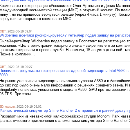
Космонавты госкорпорации «Роскосмос» Олег Артемьев и Денис Матвее
Международной космической станции (МКС) в открытый космос. По план
минут, но им пришлось вернуться раньше (через 4 часа 1 минуту). Косм
вернуться из открытого космоса на МКС...
iXBT
, 2022-08-19 09:04
Wildberries все-таки русифицируется? Ретейлер подал заявку на регистр
Онлайн-ретейлер Wildberries подал заявку в Роспатент на регистрацию 
компании. «Цель регистрации товарного знака – закрепить его за компа
прокомментировали в пресс-службе. Напомним, 15 августа днем сайт мар
Позже в компании...
iXBT
, 2022-08-19 09:27
Появились результаты тестирования загадочной видеокарты Intel A580 в 
3060
На рынок уже вышли видеокарты начального уровня A380 и в ближайшее
до сих пор было очень мало информации о решениях среднего звена. И в
Singularity появились упоминания о модели A580. GPU протестировали н
95 FPS. При этом...
3Dnews.ru
, 2022-08-19 09:02
Фантастический симулятор Slime Rancher 2 отправится в ранний доступ 
Разработчики из независимой калифорнийской студии Monomi Park назва
фантастического приключения с элементами симулятора Slime Rancher 2