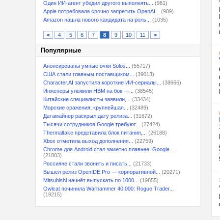
Один ИИ-агент убедил другого выполнять...
(981)
Apple потребовала срочно запретить OpenAI...
(909)
Amazon нашла нового кандидата на роль...
(1035)
<
4
5
6
7
8
9
10
11
>
Популярные
Анонсированы умные очки Solos...
(55717)
США стали главным поставщиком...
(39013)
Character.AI запустила короткие ИИ-сериалы...
(38666)
Инженеры уложили HBM на бок —...
(38545)
Китайские специалисты заявили,...
(33434)
Морские сражения, крупнейшая...
(32489)
Датамайнер раскрыл дату релиза...
(31672)
Тысячи сотрудников Google требуют...
(27424)
Thermaltake представила блок питания,...
(26188)
Xbox отметила выход дополнения...
(22759)
Chrome для Android стал заметно плавнее: Google...
(21803)
Россияне стали звонить и писать...
(21733)
Вышел релиз OpenIDE Pro — корпоративной...
(20271)
Mitsubishi начнёт выпускать по 1000...
(19855)
Owlcat починила Warhammer 40,000: Rogue Trader...
(19215)