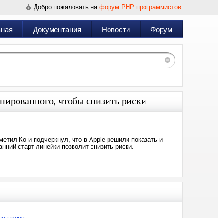
Добро пожаловать на
форум PHP программистов
!
вная
Документация
Новости
Форум
анированного, чтобы снизить риски
етил Ко и подчеркнул, что в Apple решили показать и
анний старт линейки позволит снизить риски.
по плану