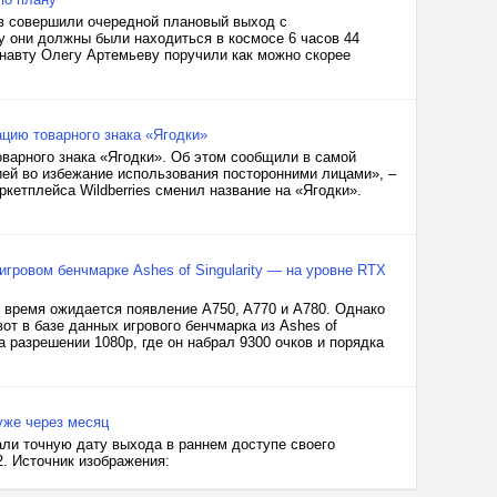
в совершили очередной плановый выход с
у они должны были находиться в космосе 6 часов 44
онавту Олегу Артемьеву поручили как можно скорее
ацию товарного знака «Ягодки»
товарного знака «Ягодки». Об этом сообщили в самой
нией во избежание использования посторонними лицами», –
кетплейса Wildberries сменил название на «Ягодки».
игровом бенчмарке Ashes of Singularity — на уровне RTX
 время ожидается появление A750, A770 и A780. Однако
от в базе данных игрового бенчмарка из Ashes of
а разрешении 1080p, где он набрал 9300 очков и порядка
уже через месяц
ли точную дату выхода в раннем доступе своего
. Источник изображения: