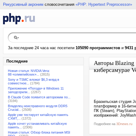
Рекурсивный акроним
словосочетания
«PHP: Hypertext Preprocessor»
За последние 24 часа нас посетили
105090 программистов
и
9431 
Последние
Авторы Blazing
киберсамурае Ve
Новая статья: NVIDIA Vera:
88 «олимпийских»...
(2815)
Sony и TSMC вложат $6,3 млрд в
совместное...
(1784)
Приложение «Погода» в Windows 11
заподозрили...
(2267)
В Claude Code появится авторежим по...
(3194)
Бразильская студия J
платформер в 16-битно
Владелец неисправного модуля DDR5
Crucial...
(2508)
ПК (Steam), PlayStatio
Apple уже тестирует китайскую память
изображений: JoyMash
CXMT,...
(1372)
Apple хочет устанавливать китайскую
Подробнее на
3Dnews.ru
память...
(2306)
Новая статья: Обзор блока питания MSI