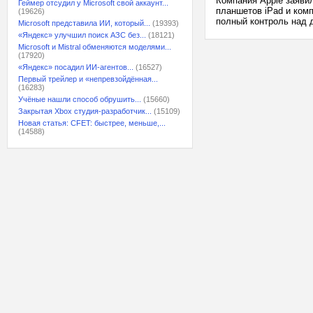
Компания Apple заяви
Геймер отсудил у Microsoft свой аккаунт...
планшетов iPad и ком
(19626)
полный контроль над д
Microsoft представила ИИ, который...
(19393)
«Яндекс» улучшил поиск АЗС без...
(18121)
Microsoft и Mistral обменяются моделями...
(17920)
«Яндекс» посадил ИИ-агентов...
(16527)
Первый трейлер и «непревзойдённая...
(16283)
Учёные нашли способ обрушить...
(15660)
Закрытая Xbox студия-разработчик...
(15109)
Новая статья: CFET: быстрее, меньше,...
(14588)