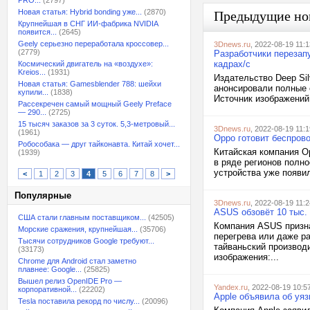
PRO...
(2797)
Новая статья: Hybrid bonding уже...
(2870)
Предыдущие но
Крупнейшая в СНГ ИИ-фабрика NVIDIA
появится...
(2645)
Geely серьезно переработала кроссовер...
3Dnews.ru
, 2022-08-19 11:1
(2779)
Разработчики перезапу
кадрах/с
Космический двигатель на «воздухе»:
Kreios...
(1931)
Издательство Deep Sil
Новая статья: Gamesblender 788: шейхи
анонсировали полные 
купили...
(1838)
Источник изображений
Рассекречен самый мощный Geely Preface
— 290...
(2725)
15 тысяч заказов за 3 суток. 5,3-метровый...
3Dnews.ru
, 2022-08-19 11:1
(1961)
Oppo готовит беспров
Робособака — друг тайконавта. Китай хочет...
Китайская компания O
(1939)
в ряде регионов полн
устройства уже появил
<
1
2
3
4
5
6
7
8
>
Популярные
3Dnews.ru
, 2022-08-19 11:2
ASUS обзовёт 10 тыс.
США стали главным поставщиком...
(42505)
Компания ASUS призна
Морские сражения, крупнейшая...
(35706)
перегрева или даже р
Тысячи сотрудников Google требуют...
тайваньский производ
(33173)
изображения:...
Chrome для Android стал заметно
плавнее: Google...
(25825)
Вышел релиз OpenIDE Pro —
Yandex.ru
, 2022-08-19 10:5
корпоративной...
(22202)
Apple объявила об уяз
Tesla поставила рекорд по числу...
(20096)