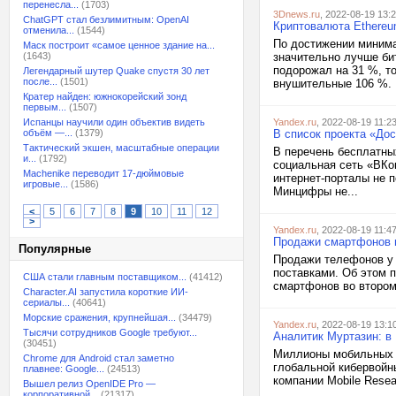
перенесла...
(1703)
3Dnews.ru
, 2022-08-19 13:
ChatGPT стал безлимитным: OpenAI
Криптовалюта Ethereu
отменила...
(1544)
По достижении минима
Маск построит «самое ценное здание на...
(1643)
значительно лучше бит
подорожал на 31 %, то
Легендарный шутер Quake спустя 30 лет
после...
(1501)
внушительные 106 %. И
Кратер найден: южнокорейский зонд
первым...
(1507)
Испанцы научили один объектив видеть
Yandex.ru
, 2022-08-19 11:2
объём —...
(1379)
В список проекта «До
Тактический экшен, масштабные операции
В перечень бесплатны
и...
(1792)
социальная сеть «ВКо
Machenike переводит 17-дюймовые
интернет-порталы не 
игровые...
(1586)
Минцифры не...
<
5
6
7
8
9
10
11
12
>
Yandex.ru
, 2022-08-19 11:4
Продажи смартфонов в
Популярные
Продажи телефонов у 
поставками. Об этом 
США стали главным поставщиком...
(41412)
смартфонов во втором 
Character.AI запустила короткие ИИ-
сериалы...
(40641)
Морские сражения, крупнейшая...
(34479)
Yandex.ru
, 2022-08-19 13:1
Тысячи сотрудников Google требуют...
Аналитик Муртазин: в
(30451)
Миллионы мобильных г
Chrome для Android стал заметно
глобальной кибервойн
плавнее: Google...
(24513)
компании Mobile Resea
Вышел релиз OpenIDE Pro —
корпоративной...
(21317)