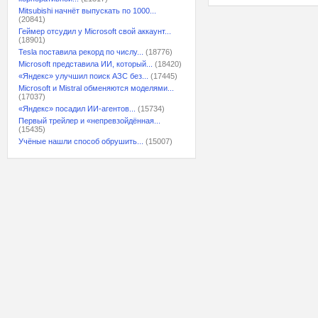
Mitsubishi начнёт выпускать по 1000...
(20841)
Геймер отсудил у Microsoft свой аккаунт...
(18901)
Tesla поставила рекорд по числу...
(18776)
Microsoft представила ИИ, который...
(18420)
«Яндекс» улучшил поиск АЗС без...
(17445)
Microsoft и Mistral обменяются моделями...
(17037)
«Яндекс» посадил ИИ-агентов...
(15734)
Первый трейлер и «непревзойдённая...
(15435)
Учёные нашли способ обрушить...
(15007)