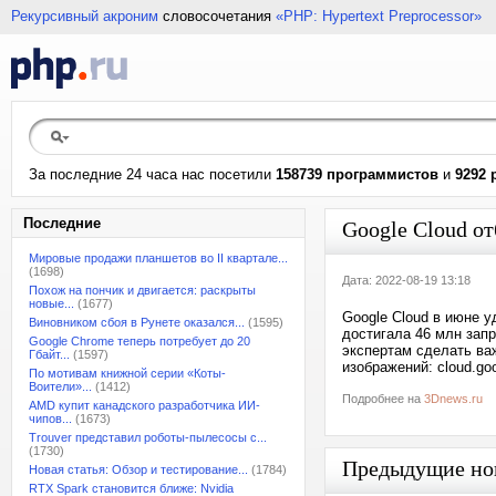
Рекурсивный акроним
словосочетания
«PHP: Hypertext Preprocessor»
За последние 24 часа нас посетили
158739 программистов
и
9292 
Последние
Google Cloud о
Мировые продажи планшетов во II квартале...
(1698)
Дата: 2022-08-19 13:18
Похож на пончик и двигается: раскрыты
новые...
(1677)
Google Cloud в июне у
Виновником сбоя в Рунете оказался...
(1595)
достигала 46 млн зап
Google Chrome теперь потребует до 20
экспертам сделать важ
Гбайт...
(1597)
изображений: cloud.go
По мотивам книжной серии «Коты-
Воители»...
(1412)
Подробнее на
3Dnews.ru
AMD купит канадского разработчика ИИ-
чипов...
(1673)
Trouver представил роботы-пылесосы с...
(1730)
Предыдущие но
Новая статья: Обзор и тестирование...
(1784)
RTX Spark становится ближе: Nvidia