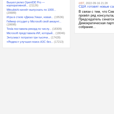
Вышел релиз OpenIDE Pro —
iXBT
, 2022-09-16 21:28
корпоративной...
(21126)
США готовят новые са
Mitsubishi начнёт выпускать по 1000...
В связи с тем, что Се
(20689)
провёл ряд консульта
Игра в стиле «Джона Уика», новая...
(19536)
Председатель сенатск
Геймер отсудил у Microsoft свой аккаунт...
Демократическая парт
(18698)
собрание...
Tesla поставила рекорд по числу...
(18309)
Microsoft представила ИИ, который...
(18046)
Энтузиаст потратил три тысячи...
(17428)
«Яндекс» улучшил поиск АЗС без...
(17213)