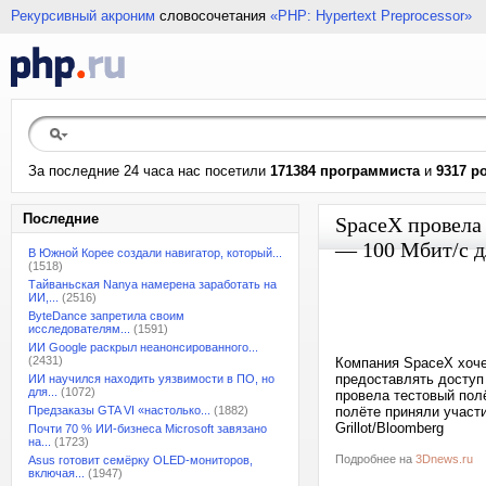
Рекурсивный акроним
словосочетания
«PHP: Hypertext Preprocessor»
За последние 24 часа нас посетили
171384 программиста
и
9317 р
Последние
SpaceX провела
— 100 Мбит/с д
В Южной Корее создали навигатор, который...
(1518)
Тайваньская Nanya намерена заработать на
ИИ,...
(2516)
ByteDance запретила своим
исследователям...
(1591)
ИИ Google раскрыл неанонсированного...
(2431)
Компания SpaceX хочет
предоставлять доступ 
ИИ научился находить уязвимости в ПО, но
для...
(1072)
провела тестовый пол
Предзаказы GTA VI «настолько...
(1882)
полёте приняли участи
Grillot/Bloomberg
Почти 70 % ИИ-бизнеса Microsoft завязано
на...
(1723)
Подробнее на
3Dnews.ru
Asus готовит семёрку OLED-мониторов,
включая...
(1947)