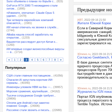
Suno объявила о планах по борьбе с...
(815)
GeForce RTX 2080 Ti неожиданно стали
Предыдущие но
хитом...
(1895)
«Извините, опечатка»: Claude Opus 5
удалил...
(1479)
iXBT
, 2022-09-16 21:50
Три четверти европейских компаний
Жителя Южной Кореи п
опасаются,...
(1581)
ИИ начал отвечать на звонки в службе...
Если в Северной Коре
(1744)
американских санкций
Alibaba нашла способ заработать на
Ыйджонбу в Южной Кор
открытом...
(1233)
сексуальные домогате
Вашингтон расследует доступ Китая к...
зарегистрировался на.
(1260)
ИИ впервые создал жизнеспособные вирусы
— в...
(1714)
3Dnews.ru
, 2022-09-16 21:
Согласно Geekbench, 
<
1
2
3
4
5
6
7
8
>
В базе данных синтет
ядерного процессора 
Популярные
процессоров Ryzen 70
быстродействия в дан
США стали главным поставщиком...
(41056)
производительность ш
Character.AI запустила короткие ИИ-
сериалы...
(40340)
Инженеры уложили HBM на бок —...
(39957)
3Dnews.ru
, 2022-09-16 21:
Морские сражения, крупнейшая...
(34162)
Журналисты IGN показ
Тысячи сотрудников Google требуют...
Портал IGN опубликов
(29806)
процесса пиратского пр
Chrome для Android стал заметно
Terrible Toybox. Источ
плавнее: Google...
(24006)
Россияне стали звонить и писать...
(22680)