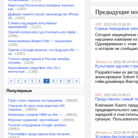
потребовали...
(1214)
Марсоход Perseverance впервые показал,
как...
(1287)
Предыдущие но
Дефицит памяти грозит производству iPhone
18...
(1162)
Слежка под видом популярных
iXBT
, 2022-09-23 09:29
приложений:...
(1121)
Самые передовые умны
OpenAI попросила суд отклонить иск Apple,...
Сегодня защищённые и
(1345)
наушники компании из 
Анонсирована Beaten Path — пошаговая...
Одновременно с этим 
(1325)
о котором не сообщают
OpenAI и Google решили, что будущее ИИ —
за...
(1057)
Trouver представила в России линейку
3Dnews.ru
, 2022-09-23 09:
техники...
(1229)
Культовая адская стра
Анонсирован смартфон Vivo S2 с
изогнутым...
(1382)
Разработчики из австр
анонсировали Solium 
<
3
4
5
6
7
8
9
10
>
гейм-дизайнера Виктора
Популярные
iXBT
, 2022-09-23 09:13
Представлен самый те
США стали главным поставщиком...
(40526)
Компания Xiaomi предс
Character.AI запустила короткие ИИ-
сериалы...
(39963)
предварительного зака
зарядной и очиститель
Инженеры уложили HBM на бок —...
(39641)
грязную. Пользователя
Морские сражения, крупнейшая...
(33819)
Тысячи сотрудников Google требуют...
(29051)
3Dnews.ru
, 2022-09-23 09:
Thermaltake представила блок питания,...
Условно-бесплатный се
(26852)