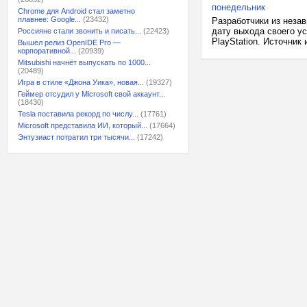
понедельник
Chrome для Android стал заметно
плавнее: Google...
(23432)
Разработчики из неза
дату выхода своего ус
Россияне стали звонить и писать...
(22423)
PlayStation. Источник 
Вышел релиз OpenIDE Pro —
корпоративной...
(20939)
Mitsubishi начнёт выпускать по 1000...
(20489)
Игра в стиле «Джона Уика», новая...
(19327)
Геймер отсудил у Microsoft свой аккаунт...
(18430)
Tesla поставила рекорд по числу...
(17761)
Microsoft представила ИИ, который...
(17664)
Энтузиаст потратил три тысячи...
(17242)