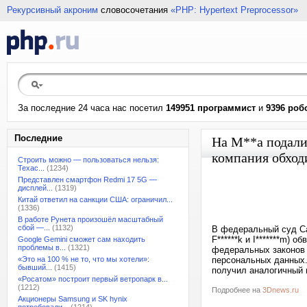
Рекурсивный акроним
словосочетания
«PHP: Hypertext Preprocessor»
За последние 24 часа нас посетил
149951 программист
и
9396 роб
Последние
На M**a подали
компания обход
Строить можно — пользоваться нельзя:
Техас...
(1234)
Представлен смартфон Redmi 17 5G —
дисплей...
(1319)
Китай ответил на санкции США: ограничил...
(1336)
В работе Рунета произошёл масштабный
сбой —...
(1132)
В федеральный суд Са
F******k и I*******m)
Google Gemini сможет сам находить
проблемы в...
(1321)
федеральных законов 
«Это на 100 % не то, что мы хотели»:
персональных данных.
бывший...
(1415)
получил аналогичный и
«Росатом» построит первый ветропарк в...
(1212)
Подробнее на
3Dnews.ru
Акционеры Samsung и SK hynix