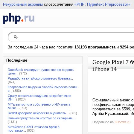
Рекурсивный акроним
словосочетания
«PHP: Hypertext Preprocessor»
За последние 24 часа нас посетили
131193 программиста
и
9294 р
Последние
Google Pixel 7 
iPhone 14
DeepSeek планирует существенно поднять
цены...
(972)
Разработка китайского ролевого боевика...
(874)
Квартальная выручка Sandisk выросла почти
в...
(883)
Сразу несколько ведущих разработчиков
ИИ...
(1028)
Официальный анонс сма
неофициальная информ
M**a выпустила собственного ИИ-агента
Muse...
(993)
продаваться за $599, 
Reddit доверила нейросети оценивать...
(801)
Артём Русаковский. И
Huawei представила ноутбук со складным...
(1131)
Подробнее на
3Dnews.ru
Китайская CXMT отказала Apple в
поставках...
(932)