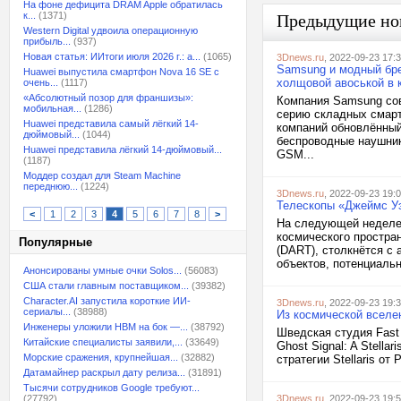
На фоне дефицита DRAM Apple обратилась
к...
(1371)
Предыдущие но
Western Digital удвоила операционную
прибыль...
(937)
Новая статья: ИИтоги июля 2026 г.: а...
(1065)
3Dnews.ru
, 2022-09-23 17:
Samsung и модный бре
Huawei выпустила смартфон Nova 16 SE с
холщовой авоськой в 
очень...
(1117)
«Абсолютный позор для франшизы»:
Компания Samsung со
мобильная...
(1286)
серию складных смарт
Huawei представила самый лёгкий 14-
компаний обновлённый 
дюймовый...
(1044)
беспроводные наушник
Huawei представила лёгкий 14-дюймовый...
GSM...
(1187)
Моддер создал для Steam Machine
переднюю...
(1224)
3Dnews.ru
, 2022-09-23 19:
Телескопы «Джеймс Уэ
<
1
2
3
4
5
6
7
8
>
На следующей неделе 
космического простран
Популярные
(DART), столкнётся с
объектов, потенциальн
Анонсированы умные очки Solos...
(56083)
США стали главным поставщиком...
(39382)
Character.AI запустила короткие ИИ-
3Dnews.ru
, 2022-09-23 19:
сериалы...
(38988)
Из космической вселенн
Инженеры уложили HBM на бок —...
(38792)
Шведская студия Fast T
Китайские специалисты заявили,...
(33649)
Ghost Signal: A Stell
Морские сражения, крупнейшая...
(32882)
стратегии Stellaris от 
Датамайнер раскрыл дату релиза...
(31891)
Тысячи сотрудников Google требуют...
(27792)
3Dnews.ru
, 2022-09-23 19: