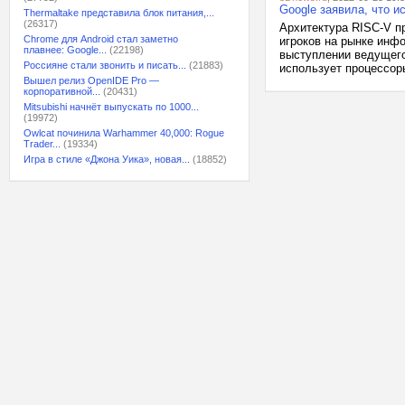
Google заявила, что и
Thermaltake представила блок питания,...
(26317)
Архитектура RISC-V п
Chrome для Android стал заметно
игроков на рынке инф
плавнее: Google...
(22198)
выступлении ведущего 
Россияне стали звонить и писать...
(21883)
использует процессоры
Вышел релиз OpenIDE Pro —
корпоративной...
(20431)
Mitsubishi начнёт выпускать по 1000...
(19972)
Owlcat починила Warhammer 40,000: Rogue
Trader...
(19334)
Игра в стиле «Джона Уика», новая...
(18852)