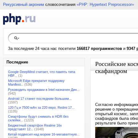
Рекурсивный акроним
словосочетания
«PHP: Hypertext Preprocessor»
За последние 24 часа нас посетили
166817 программистов
и
9347 
Последние
Российские косм
скафандром
Google DeepMind считает, что память типа
HBF...
(1)
Microsoft Edge прекратит поддержку
Manifest...
(536)
Руководить продажами в Intel назначен Дин...
(542)
Android 17 станет последним большим...
(1597)
Согласно информацион
120 Гц и 7500 мАч за 220 евро. Redmi 17...
решение о прекращени
(1135)
открытый космос, запл
Смартфоны будут снимать в HDR без
скафандров была обна
склейки...
(1223)
результате было прин
Бюджетный смартфон Realme 16x
представят 12...
(1648)
Китай подвесил над морем 16-мегаваттную...