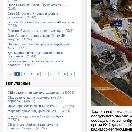
(1628)
Новая статья: Kusan: City of Wolves —...
(1161)
Сито 21-го века: ученые впервые
разделили...
(2010)
Breathedge стала бесплатной на 48 часов, а...
(1223)
Ракетный двигатель напечатали на...
(2066)
OpenAI приостановила разработку ИИ-
модели...
(1332)
Новый геймплейный трейлер подтвердил
дату...
(1337)
Для марсианских вертолётов нового
поколения...
(2014)
Китай снова попытается запустить и
посадить...
(2025)
<
1
2
3
4
5
6
7
8
>
Популярные
США стали главным поставщиком...
(40994)
Character.AI запустила короткие ИИ-
сериалы...
(40299)
Инженеры уложили HBM на бок —...
(39929)
Морские сражения, крупнейшая...
(34124)
Также в информационн
следующего выхода ко
Тысячи сотрудников Google требуют...
(29732)
сообщал, что 25 нояб
время 68-й длительно
Chrome для Android стал заметно
плавнее: Google...
(23937)
радиатор-теплообменн