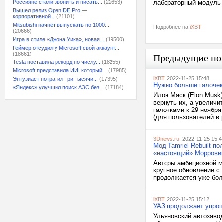
Россияне стали звонить и писать...
(22653)
лабораторный модуль 
Вышел релиз OpenIDE Pro —
корпоративной...
(21101)
Mitsubishi начнёт выпускать по 1000...
Подробнее на
iXBT
(20666)
Игра в стиле «Джона Уика», новая...
(19500)
Геймер отсудил у Microsoft свой аккаунт...
(18661)
Предыдущие но
Tesla поставила рекорд по числу...
(18255)
Microsoft представила ИИ, который...
(17985)
iXBT
, 2022-11-25 15:48
Энтузиаст потратил три тысячи...
(17395)
Нужно больше галочек 
«Яндекс» улучшил поиск АЗС без...
(17184)
Илон Маск (Elon Musk)
вернуть их, а увеличи
галочками к 29 ноября
(для пользователей в р
3Dnews.ru
, 2022-11-25 15:4
Мод Tamriel Rebuilt 
«настоящий» Моррови
Авторы амбициозной мод
крупное обновление с 
продолжается уже боль
iXBT
, 2022-11-25 15:12
УАЗ продолжает упрощ
Ульяновский автозав