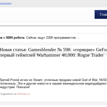
ocessor»
Гла
ов
и
9284 робота
. Сейчас ищут 2206 программистов ...
Новая статья: Gamesblender № 598: «горящие» GeFo
первый геймплей Warhammer 40,000: Rogue Trader
Третий Postal исчез из Steam; отличные продажи новой God of War; NVID
потихоньку. Эти и другие новости в нашем еженедельном видеодайджес
индустрии. Поехали!
Подробнее на
3Dnews.ru