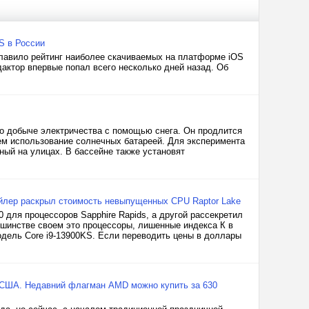
S в России
лавило рейтинг наиболее скачиваемых на платформе iOS
дактор впервые попал всего несколько дней назад. Об
по добыче электричества с помощью снега. Он продлится
чем использование солнечных батареей. Для эксперимента
нный на улицах. В бассейне также установят
тейлер раскрыл стоимость невыпущенных CPU Raptor Lake
 для процессоров Sapphire Rapids, а другой рассекретил
ьшинстве своем это процессоры, лишенные индекса К в
модель Core i9-13900KS. Если переводить цены в доллары
 США. Недавний флагман AMD можно купить за 630