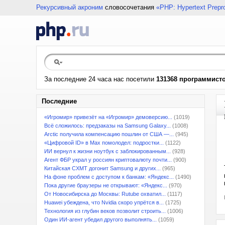
Рекурсивный акроним
словосочетания
«PHP: Hypertext Prepr
За последние 24 часа нас посетили
131368 программист
Последние
«Игромир» привезёт на «Игромир» демоверсию...
(1019)
Всё сложилось: предзаказы на Samsung Galaxy...
(1008)
Arctic получила компенсацию пошлин от США —...
(945)
«Цифровой ID» в Max помолодел: подростки...
(1122)
ИИ вернул к жизни ноутбук с заблокированным...
(928)
Агент ФБР украл у россиян криптовалюту почти...
(900)
Китайская CXMT догонит Samsung и других...
(965)
На фоне проблем с доступом к банкам: «Яндекс...
(1490)
Пока другие браузеры не открывают: «Яндекс...
(970)
От Новосибирска до Москвы: Rutube охватил...
(1117)
Huawei убеждена, что Nvidia скоро упрётся в...
(1725)
Технология из глубин веков позволит строить...
(1006)
Один ИИ-агент убедил другого выполнять...
(1059)