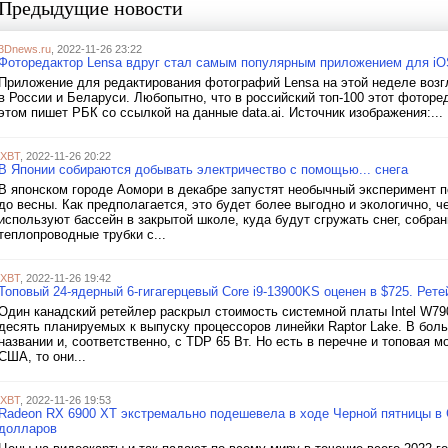
Предыдущие новости
3Dnews.ru
, 2022-11-26 23:22
Фоторедактор Lensa вдруг стал самым популярным приложением для iO
Приложение для редактирования фотографий Lensa на этой неделе возг
в России и Беларуси. Любопытно, что в российский топ-100 этот фоторе
этом пишет РБК со ссылкой на данные data.ai. Источник изображения:...
iXBT
, 2022-11-26 20:22
В Японии собираются добывать электричество с помощью... снега
В японском городе Аомори в декабре запустят необычный эксперимент 
до весны. Как предполагается, это будет более выгодно и экологично, 
используют бассейн в закрытой школе, куда будут сгружать снег, собра
теплопроводные трубки с...
iXBT
, 2022-11-26 19:42
Топовый 24-ядерный 6-гигагерцевый Core i9-13900KS оценен в $725. Ре
Один канадский ретейлер раскрыл стоимость системной платы Intel W790
десять планируемых к выпуску процессоров линейки Raptor Lake. В бол
названии и, соответственно, с TDP 65 Вт. Но есть в перечне и топовая 
США, то они...
iXBT
, 2022-11-26 19:53
Radeon RX 6900 XT экстремально подешевела в ходе Черной пятницы в
долларов