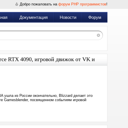
Добро пожаловать на
форум PHP программистов
!
вная
Документация
Новости
Форум
rce RTX 4090, игровой движок от VK и
Дата:
2022-
11-
26
23:30
IA ушла из России окончательно, Blizzard делает это
те Gamesblender, посвященном событиям игровой