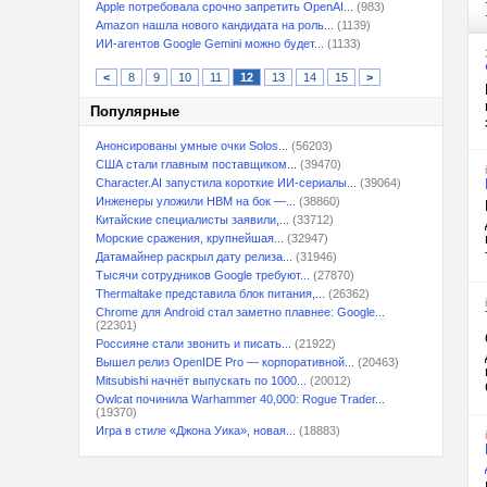
Apple потребовала срочно запретить OpenAI...
(983)
Amazon нашла нового кандидата на роль...
(1139)
ИИ-агентов Google Gemini можно будет...
(1133)
<
8
9
10
11
12
13
14
15
>
Популярные
Анонсированы умные очки Solos...
(56203)
США стали главным поставщиком...
(39470)
Character.AI запустила короткие ИИ-сериалы...
(39064)
Инженеры уложили HBM на бок —...
(38860)
Китайские специалисты заявили,...
(33712)
Морские сражения, крупнейшая...
(32947)
Датамайнер раскрыл дату релиза...
(31946)
Тысячи сотрудников Google требуют...
(27870)
Thermaltake представила блок питания,...
(26362)
Chrome для Android стал заметно плавнее: Google...
(22301)
Россияне стали звонить и писать...
(21922)
Вышел релиз OpenIDE Pro — корпоративной...
(20463)
Mitsubishi начнёт выпускать по 1000...
(20012)
Owlcat починила Warhammer 40,000: Rogue Trader...
(19370)
Игра в стиле «Джона Уика», новая...
(18883)