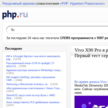
Рекурсивный акроним
словосочетания
«PHP: Hypertext Preprocessor»
За последние 24 часа нас посетили
170393 программиста
и
9307 р
Последние
Vivo X90 Pro в 
Первый тест се
ИИ в «Google Картах» научился заказывать
еду...
(1275)
Расширенный показ GTA VI пройдёт 27
августа...
(1339)
Администраторы каналов в WhatsApp скоро...
(1301)
ИИ подвёл Nothing: рекламу наушников
CMF...
(1466)
Во время анонса Vivo 
Samsung и Mousterian взялись за...
(1310)
MediaTek Dimensity 92
«Бесцеремонные клептоманы»: News Corp....
млн. Сейчас опубликов
(1647)
ниже.
SteamOS запустили на ноутбуке с AMD
Strix...
(1535)
Asus представила 24,5-дюймовые игровые...
(1547)