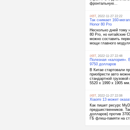
фронтальную...
iXBT
, 2022-11-27 22:22
Так снимает 160-мега
Honor 80 Pro
Несколько дней тому 
80 Pro, но китайские
можно составить перв
мощи главного модуля 
iXBT
, 2022-11-27 22:48
Полезная «калория». В
9750 долларов
В Китае стартовали пр
приобрести авто можн
стандартной грузовой 
5520 х 1990 х 1905 мм
iXBT
, 2022-11-27 22:08
Xiaomi 13 может оказ
Как пишет ресурс MyD
предшественников. Так
долларов) против 3700
ГБ флеш-памяти на ста