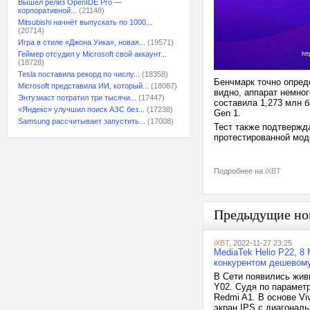
Вышел релиз OpenIDE Pro —
корпоративной...
(21148)
Mitsubishi начнёт выпускать по 1000...
(20714)
Игра в стиле «Джона Уика», новая...
(19571)
Геймер отсудил у Microsoft свой аккаунт...
(18728)
Tesla поставила рекорд по числу...
(18358)
Бенчмарк точно опред
Microsoft представила ИИ, который...
(18087)
видно, аппарат немно
Энтузиаст потратил три тысячи...
(17447)
составила 1,273 млн б
«Яндекс» улучшил поиск АЗС без...
(17238)
Gen 1.
Samsung рассчитывает запустить...
(17008)
Тест также подтвержд
протестированной моде
Подробнее на
iXBT
Предыдущие но
iXBT
, 2022-11-27 23:25
MediaTek Helio P22, 8
конкурентом дешевом
В Сети появились жив
Y02. Судя по парамет
Redmi A1. В основе Vi
экран IPS с диагонал