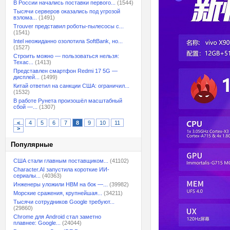
В России начались поставки первого...
(1544)
Тысячи серверов оказались под угрозой
взлома...
(1491)
Trouver представил роботы-пылесосы с...
(1541)
Intel неожиданно озолотила SoftBank, но...
(1527)
Строить можно — пользоваться нельзя:
Техас...
(1413)
Представлен смартфон Redmi 17 5G —
дисплей...
(1499)
Китай ответил на санкции США: ограничил...
(1532)
В работе Рунета произошёл масштабный
сбой —...
(1307)
<
4
5
6
7
8
9
10
11
>
Популярные
США стали главным поставщиком...
(41102)
Character.AI запустила короткие ИИ-
сериалы...
(40363)
Инженеры уложили HBM на бок —...
(39982)
Морские сражения, крупнейшая...
(34211)
Тысячи сотрудников Google требуют...
(29860)
Chrome для Android стал заметно
плавнее: Google...
(24044)