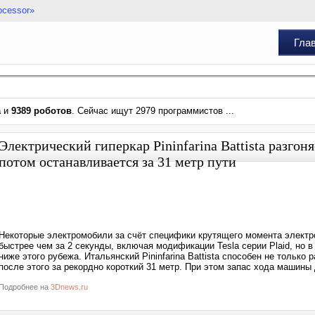
ocessor»
Гла
а
и
9389 роботов
. Сейчас ищут 2979 программистов ...
Электрический гиперкар Pininfarina Battista разгоня
потом останавливается за 31 метр пути
Некоторые электромобили за счёт специфики крутящего момента электро
быстрее чем за 2 секунды, включая модификации Tesla серии Plaid, но в
ниже этого рубежа. Итальянский Pininfarina Battista способен не только 
после этого за рекордно короткий 31 метр. При этом запас хода машины д
Подробнее на
3Dnews.ru