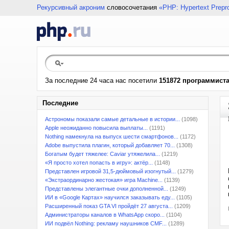
Рекурсивный акроним
словосочетания
«PHP: Hypertext Prepr
За последние 24 часа нас посетили
151872 программист
Последние
Астрономы показали самые детальные в истории...
(1098)
Apple неожиданно повысила выплаты...
(1191)
Nothing намекнула на выпуск шести смартфонов...
(1172)
Adobe выпустила плагин, который добавляет 70...
(1308)
Богатым будет тяжелее: Caviar утяжелила...
(1219)
«Я просто хотел попасть в игру»: актёр...
(1148)
Представлен игровой 31,5-дюймовый изогнутый...
(1279)
«Экстраординарно жестокая» игра Machine...
(1139)
Представлены элегантные очки дополненной...
(1249)
ИИ в «Google Картах» научился заказывать еду...
(1105)
Расширенный показ GTA VI пройдёт 27 августа...
(1209)
Администраторы каналов в WhatsApp скоро...
(1104)
ИИ подвёл Nothing: рекламу наушников CMF...
(1289)