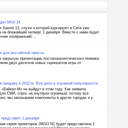
дет MIUI 14
 Xiaomi 13, слухи о которой курсируют в Сети уже
 на ближайший четверг, 1 декабря. Вместе с ними будет
чник изображений:...
ии для российской прессы
а закрытую презентацию постапокалиптического боевика
иком двух десятков новых скриншотов игры от
 в продажу в 2022-м. Всё дело в огромной популярности
 «Байкал-М» не выйдут в этом году. Как заявила
ля СМИ, спрос на ноутбуки огромный, потому все
но, мы заказываем компоненты в других городах и у
 представят 1 декабря
вая серия проекторов JMGO N1 будет представлена 1