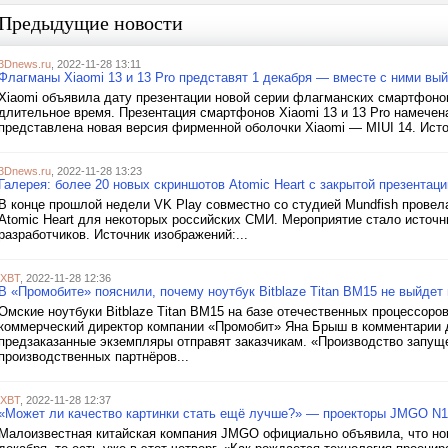
Предыдущие новости
3Dnews.ru
, 2022-11-28 13:11
Флагманы Xiaomi 13 и 13 Pro представят 1 декабря — вместе с ними вый
Xiaomi объявила дату презентации новой серии флагманских смартфонов
длительное время. Презентация смартфонов Xiaomi 13 и 13 Pro намечена
представлена новая версия фирменной оболочки Xiaomi — MIUI 14. Исто
3Dnews.ru
, 2022-11-28 13:23
Галерея: более 20 новых скриншотов Atomic Heart с закрытой презентац
В конце прошлой недели VK Play совместно со студией Mundfish провел
Atomic Heart для некоторых российских СМИ. Мероприятие стало источн
разработчиков. Источник изображений:...
iXBT
, 2022-11-28 12:36
В «Промобите» пояснили, почему ноутбук Bitblaze Titan BM15 не выйдет
Омские ноутбуки Bitblaze Titan BM15 на базе отечественных процессоров
коммерческий директор компании «Промобит» Яна Брыш в комментарии д
предзаказанные экземпляры отправят заказчикам. «Производство запуще
производственных партнёров...
iXBT
, 2022-11-28 12:37
«Может ли качество картинки стать ещё лучше?» — проекторы JMGO N1
Малоизвестная китайская компания JMGO официально объявила, что но