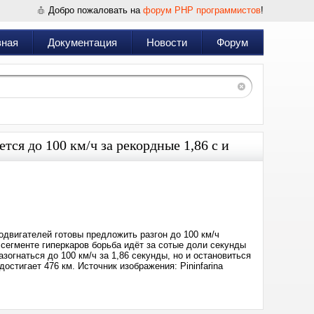
Добро пожаловать на
форум PHP программистов
!
вная
Документация
Новости
Форум
ется до 100 км/ч за рекордные 1,86 с и
Дата:
2022-
11-
28
05:01
двигателей готовы предложить разгон до 100 км/ч
 сегменте гиперкаров борьба идёт за сотые доли секунды
разогнаться до 100 км/ч за 1,86 секунды, но и остановиться
остигает 476 км. Источник изображения: Pininfarina