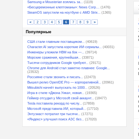
Samsung и Mousterian взялись за...
(1119)
«Бесцеремонные клептоманы»: News Corp....
(1476)
SteamOS запустили на ноутбуке с AMD Strix...
(1365)
<
2
3
4
5
6
7
8
9
>
Популярные
США стали главным поставщиком...
(40619)
Character.AI запустила короткие ИИ-сериалы...
(40031)
Инженеры уложили HBM на бок —...
(39714)
Морские сражения, крупнейшая...
(33871)
Тысячи сотрудников Google требуют...
(29171)
Chrome для Android стал заметно плавнее: Google...
(23532)
Россияне стали звонить и писать...
(22473)
Вышел релиз OpenIDE Pro — корпоративной...
(20961)
Mitsubishi начнёт выпускать по 1000...
(20526)
Игра в стиле «Джона Уика», новая...
(19365)
Геймер отсудил у Microsoft свой аккаунт...
(18477)
Tesla поставила рекорд по числу...
(17859)
Microsoft представила ИИ, который...
(17710)
Энтузиаст потратил три тысячи...
(17271)
«Яндекс» улучшил поиск АЗС без...
(17020)