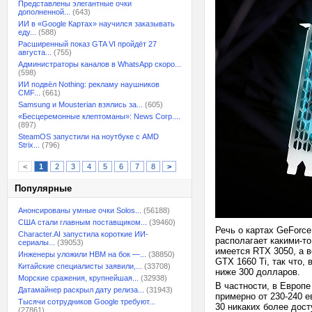
Представлены элегантные очки
дополненной...
(643)
ИИ в «Google Картах» научился заказывать
еду...
(588)
Расширенный показ GTA VI пройдёт 27
августа...
(755)
Администраторы каналов в WhatsApp скоро...
(598)
ИИ подвёл Nothing: рекламу наушников
CMF...
(661)
Samsung и Mousterian взялись за...
(605)
«Бесцеремонные клептоманы»: News Corp....
(897)
SteamOS запустили на ноутбуке с AMD
Strix...
(796)
<
1
2
3
4
5
6
7
8
>
Популярные
Анонсированы умные очки Solos...
(56188)
США стали главным поставщиком...
(39460)
Речь о картах GeForce
Character.AI запустила короткие ИИ-
располагает какими-то
сериалы...
(39053)
имеется RTX 3050, а в
Инженеры уложили HBM на бок —...
(38850)
GTX 1660 Ti, так что,
Китайские специалисты заявили,...
(33708)
ниже 300 долларов.
Морские сражения, крупнейшая...
(32938)
В частности, в Европе
Датамайнер раскрыл дату релиза...
(31943)
примерно от 230-240 е
Тысячи сотрудников Google требуют...
30 никаких более дос
(27861)