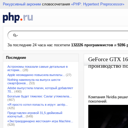
Рекурсивный акроним
словосочетания
«PHP: Hypertext Preprocessor»
За последние 24 часа нас посетили
132226 программистов
и
9286 
Последние
GeForce GTX 16
производство п
Астрономы показали самые детальные в
истории...
(28)
Apple неожиданно повысила выплаты...
(27)
Nothing намекнула на выпуск шести
смартфонов...
(53)
Adobe выпустила плагин, который добавляет
70...
(490)
Богатым будет тяжелее: Caviar утяжелила...
Компания Nvidia реши
(467)
поколений.
«Я просто хотел попасть в игру»: актёр...
(425)
Представлен игровой 31,5-дюймовый
изогнутый...
(649)
«Экстраординарно жестокая» игра Machine...
(628)