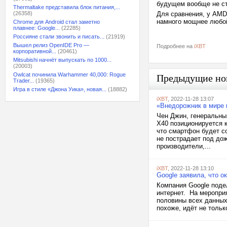
будущем вообще не ст
Thermaltake представила блок питания,...
(26358)
Для сравнения, у AMD
намного мощнее любой
Chrome для Android стал заметно
плавнее: Google...
(22285)
Россияне стали звонить и писать...
(21919)
Вышел релиз OpenIDE Pro —
Подробнее на
iXBT
корпоративной...
(20461)
Mitsubishi начнёт выпускать по 1000...
(20003)
Owlcat починила Warhammer 40,000: Rogue
Предыдущие но
Trader...
(19365)
Игра в стиле «Джона Уика», новая...
(18882)
iXBT
, 2022-11-28 13:07
«Внедорожник в мире 
Чен Джин, генеральны
X40 позиционируется 
что смартфон будет с
не пострадает под до
производители,...
iXBT
, 2022-11-28 13:10
Google заявила, что 
Компания Google поде
интернет. На мероприя
половины всех данных
похоже, идёт не тольк