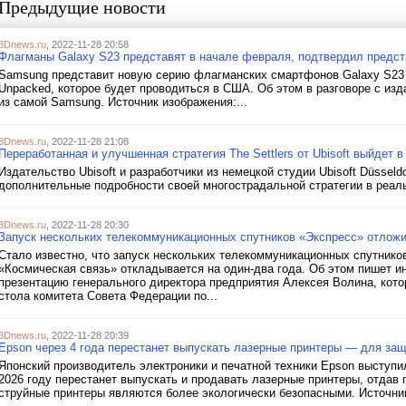
Предыдущие новости
3Dnews.ru
, 2022-11-28 20:58
Флагманы Galaxy S23 представят в начале февраля, подтвердил предс
Samsung представит новую серию флагманских смартфонов Galaxy S23 
Unpacked, которое будет проводиться в США. Об этом в разговоре с изд
из самой Samsung. Источник изображения:...
3Dnews.ru
, 2022-11-28 21:08
Переработанная и улучшенная стратегия The Settlers от Ubisoft выйдет
Издательство Ubisoft и разработчики из немецкой студии Ubisoft Düsseld
дополнительные подробности своей многострадальной стратегии в реальн
3Dnews.ru
, 2022-11-28 20:30
Запуск нескольких телекоммуникационных спутников «Экспресс» отложи
Стало известно, что запуск нескольких телекоммуникационных спутнико
«Космическая связь» откладывается на один-два года. Об этом пишет 
презентацию генерального директора предприятия Алексея Волина, кото
стола комитета Совета Федерации по...
3Dnews.ru
, 2022-11-28 20:39
Epson через 4 года перестанет выпускать лазерные принтеры — для з
Японский производитель электроники и печатной техники Epson выступи
2026 году перестанет выпускать и продавать лазерные принтеры, отдав
струйные принтеры являются более экологически безопасными. Источник