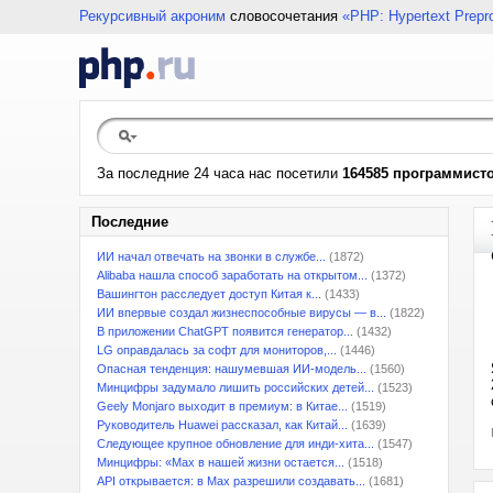
Рекурсивный акроним
словосочетания
«PHP: Hypertext Prepr
За последние 24 часа нас посетили
164585 программист
Последние
ИИ начал отвечать на звонки в службе...
(1872)
Alibaba нашла способ заработать на открытом...
(1372)
Вашингтон расследует доступ Китая к...
(1433)
ИИ впервые создал жизнеспособные вирусы — в...
(1822)
В приложении ChatGPT появится генератор...
(1432)
LG оправдалась за софт для мониторов,...
(1446)
Опасная тенденция: нашумевшая ИИ-модель...
(1560)
Минцифры задумало лишить российских детей...
(1523)
Geely Monjaro выходит в премиум: в Китае...
(1519)
Руководитель Huawei рассказал, как Китай...
(1639)
Следующее крупное обновление для инди-хита...
(1547)
Минцифры: «Max в нашей жизни остается...
(1518)
API открывается: в Max разрешили создавать...
(1681)