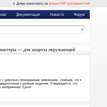
Добро пожаловать на
форум PHP программистов
!
вная
Документация
Новости
Форум
 принтеры — для защиты окружающей
Дата:
2022-
11-
28
20:39
л с довольно неожиданным заявлением, сообщив, что к
 предпочтение струйным моделям. Утверждается, что
к изображения: Epson