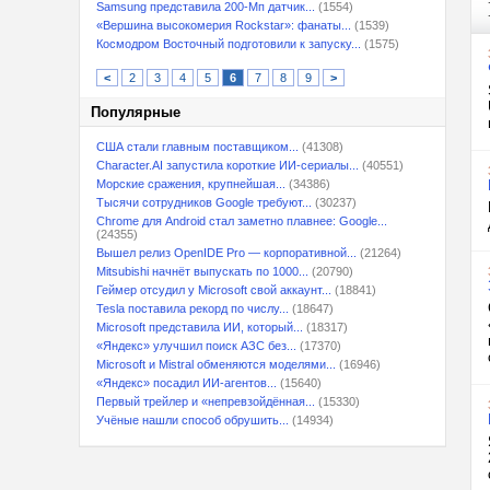
Samsung представила 200-Мп датчик...
(1554)
«Вершина высокомерия Rockstar»: фанаты...
(1539)
Космодром Восточный подготовили к запуску...
(1575)
<
2
3
4
5
6
7
8
9
>
Популярные
США стали главным поставщиком...
(41308)
Character.AI запустила короткие ИИ-сериалы...
(40551)
Морские сражения, крупнейшая...
(34386)
Тысячи сотрудников Google требуют...
(30237)
Chrome для Android стал заметно плавнее: Google...
(24355)
Вышел релиз OpenIDE Pro — корпоративной...
(21264)
Mitsubishi начнёт выпускать по 1000...
(20790)
Геймер отсудил у Microsoft свой аккаунт...
(18841)
Tesla поставила рекорд по числу...
(18647)
Microsoft представила ИИ, который...
(18317)
«Яндекс» улучшил поиск АЗС без...
(17370)
Microsoft и Mistral обменяются моделями...
(16946)
«Яндекс» посадил ИИ-агентов...
(15640)
Первый трейлер и «непревзойдённая...
(15330)
Учёные нашли способ обрушить...
(14934)