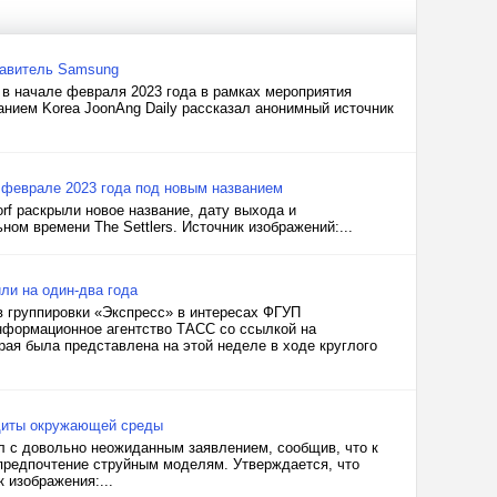
тавитель Samsung
в начале февраля 2023 года в рамках мероприятия
анием Korea JoonAng Daily рассказал анонимный источник
 в феврале 2023 года под новым названием
orf раскрыли новое название, дату выхода и
ом времени The Settlers. Источник изображений:...
ли на один-два года
в группировки «Экспресс» в интересах ФГУП
информационное агентство ТАСС со ссылкой на
рая была представлена на этой неделе в ходе круглого
ащиты окружающей среды
л с довольно неожиданным заявлением, сообщив, что к
 предпочтение струйным моделям. Утверждается, что
 изображения:...