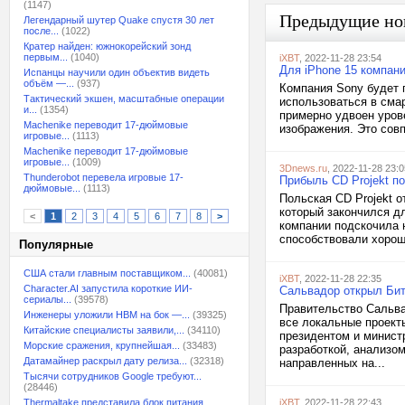
(1147)
Предыдущие но
Легендарный шутер Quake спустя 30 лет
после...
(1022)
Кратер найден: южнокорейский зонд
первым...
(1040)
iXBT
, 2022-11-28 23:54
Для iPhone 15 компани
Испанцы научили один объектив видеть
объём —...
(937)
Компания Sony будет 
Тактический экшен, масштабные операции
использоваться в смар
и...
(1354)
примерно удвоен уров
Machenike переводит 17-дюймовые
изображения. Это совп
игровые...
(1113)
Machenike переводит 17-дюймовые
игровые...
(1009)
3Dnews.ru
, 2022-11-28 23:0
Thunderobot перевела игровые 17-
Прибыль CD Projekt по
дюймовые...
(1113)
Польская CD Projekt о
который закончился дл
<
1
2
3
4
5
6
7
8
>
компании подскочила 
способствовали хороши
Популярные
США стали главным поставщиком...
(40081)
iXBT
, 2022-11-28 22:35
Character.AI запустила короткие ИИ-
Сальвадор открыл Би
сериалы...
(39578)
Правительство Сальва
Инженеры уложили HBM на бок —...
(39325)
все локальные проект
Китайские специалисты заявили,...
(34110)
президентом и минис
Морские сражения, крупнейшая...
(33483)
разработкой, анализом
Датамайнер раскрыл дату релиза...
(32318)
направленных на...
Тысячи сотрудников Google требуют...
(28446)
Thermaltake представила блок питания,...
iXBT
, 2022-11-28 22:43