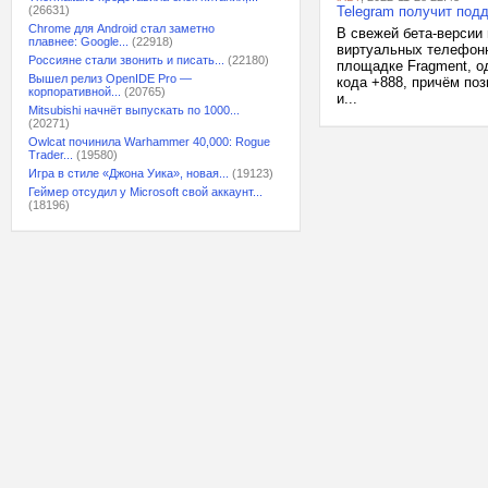
(26631)
Telegram получит под
Chrome для Android стал заметно
В свежей бета-версии
плавнее: Google...
(22918)
виртуальных телефонн
Россияне стали звонить и писать...
(22180)
площадке Fragment, од
Вышел релиз OpenIDE Pro —
кода +888, причём поз
корпоративной...
(20765)
и...
Mitsubishi начнёт выпускать по 1000...
(20271)
Owlcat починила Warhammer 40,000: Rogue
Trader...
(19580)
Игра в стиле «Джона Уика», новая...
(19123)
Геймер отсудил у Microsoft свой аккаунт...
(18196)