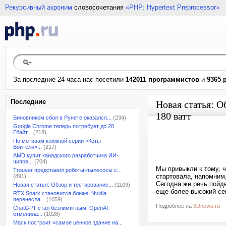
Рекурсивный акроним
словосочетания
«PHP: Hypertext Preprocessor»
За последние 24 часа нас посетили
142011 программистов
и
9365 
Последние
Новая статья: О
180 ватт
Виновником сбоя в Рунете оказался...
(234)
Google Chrome теперь потребует до 20
Гбайт...
(218)
По мотивам книжной серии «Коты-
Воители»...
(217)
AMD купит канадского разработчика ИИ-
чипов...
(704)
Мы привыкли к тому, ч
Trouver представил роботы-пылесосы с...
стартовала, напомним,
(891)
Сегодня же речь пойде
Новая статья: Обзор и тестирование...
(1109)
еще более высокий се
RTX Spark становится ближе: Nvidia
перенесла...
(1059)
Подробнее на
3Dnews.ru
ChatGPT стал безлимитным: OpenAI
отменила...
(1028)
Маск построит «самое ценное здание на...