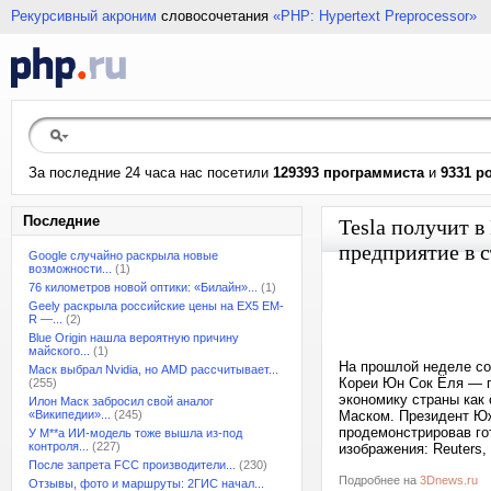
Рекурсивный акроним
словосочетания
«PHP: Hypertext Preprocessor»
За последние 24 часа нас посетили
129393 программиста
и
9331 р
Последние
Tesla получит 
предприятие в 
Google случайно раскрыла новые
возможности...
(1)
76 километров новой оптики: «Билайн»...
(1)
Geely раскрыла российские цены на EX5 EM-
R —...
(2)
Blue Origin нашла вероятную причину
майского...
(1)
На прошлой неделе со
Маск выбрал Nvidia, но AMD рассчитывает...
Кореи Юн Сок Ёля — п
(255)
экономику страны как 
Илон Маск забросил свой аналог
«Википедии»...
(245)
Маском. Президент Юж
продемонстрировав го
У M**a ИИ-модель тоже вышла из-под
контроля...
(227)
изображения: Reuters
После запрета FCC производители...
(230)
Подробнее на
3Dnews.ru
Отзывы, фото и маршруты: 2ГИС начал...