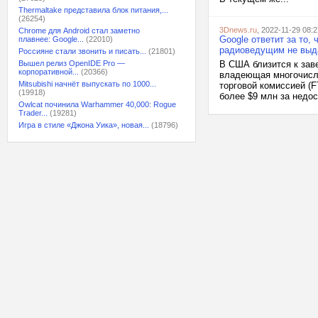
Thermaltake представила блок питания,...
(26254)
3Dnews.ru
, 2022-11-29 08:2
Chrome для Android стал заметно
Google ответит за то
плавнее: Google...
(22010)
радиоведущим не выд
Россияне стали звонить и писать...
(21801)
Вышел релиз OpenIDE Pro —
В США близится к заве
корпоративной...
(20366)
владеющая многочисл
Mitsubishi начнёт выпускать по 1000...
торговой комиссией (
(19918)
более $9 млн за недос
Owlcat починила Warhammer 40,000: Rogue
Trader...
(19281)
Игра в стиле «Джона Уика», новая...
(18796)