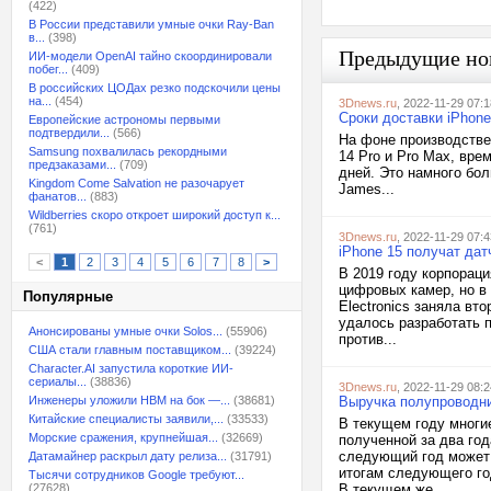
(422)
В России представили умные очки Ray-Ban
в...
(398)
Предыдущие но
ИИ-модели OpenAI тайно скоординировали
побег...
(409)
В российских ЦОДах резко подскочили цены
на...
(454)
3Dnews.ru
, 2022-11-29 07:1
Сроки доставки iPhon
Европейские астрономы первыми
подтвердили...
(566)
На фоне производстве
Samsung похвалилась рекордными
14 Pro и Pro Max, вр
предзаказами...
(709)
дней. Это намного бол
Kingdom Come Salvation не разочарует
James...
фанатов...
(883)
Wildberries скоро откроет широкий доступ к...
(761)
3Dnews.ru
, 2022-11-29 07:4
iPhone 15 получат дат
<
1
2
3
4
5
6
7
8
>
В 2019 году корпорац
цифровых камер, но в
Популярные
Electronics заняла вт
удалось разработать 
Анонсированы умные очки Solos...
(55906)
против...
США стали главным поставщиком...
(39224)
Character.AI запустила короткие ИИ-
сериалы...
(38836)
3Dnews.ru
, 2022-11-29 08:2
Инженеры уложили HBM на бок —...
(38681)
Выручка полупроводни
Китайские специалисты заявили,...
(33533)
В текущем году многи
Морские сражения, крупнейшая...
(32669)
полученной за два го
следующий год может 
Датамайнер раскрыл дату релиза...
(31791)
итогам следующего го
Тысячи сотрудников Google требуют...
(27628)
В текущем же...