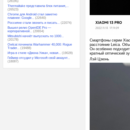
(28195)
Thermaltake представила блок питания,...
(26523)
Chrome для Android стал заметно
плавнее: Google...
(22640)
Россияне стали звонить и писать...
(22074)
Вышел релиз OpenIDE Pro —
корпоративной...
(20654)
Mitsubishi начнёт выпускать по 1000...
(20178)
Смартфоны серии Xiao
расстояние Leica. Объ
Owlcat починила Warhammer 40,000: Rogue
Trader...
(19488)
Он особенно подходит
Игра в стиле «Джона Уика», новая...
(19028)
кратный оптический зу
Геймер отсудил у Microsoft свой аккаунт...
Лэй Цзюнь
(18087)