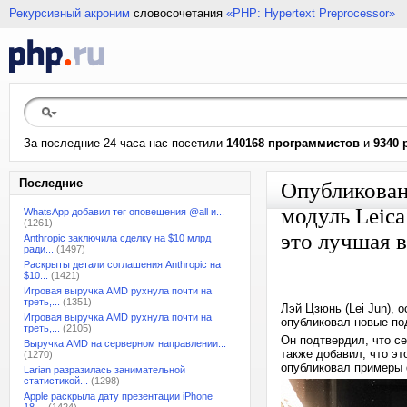
Рекурсивный акроним
словосочетания
«PHP: Hypertext Preprocessor»
За последние 24 часа нас посетили
140168 программистов
и
9340 
Последние
Опубликован
модуль Leica
WhatsApp добавил тег оповещения @all и...
(1261)
это лучшая в
Anthropic заключила сделку на $10 млрд
ради...
(1497)
Раскрыты детали соглашения Anthropic на
$10...
(1421)
Игровая выручка AMD рухнула почти на
треть,...
(1351)
Лэй Цзюнь (Lei Jun), 
Игровая выручка AMD рухнула почти на
опубликовал новые под
треть,...
(2105)
Он подтвердил, что се
Выручка AMD на серверном направлении...
также добавил, что эт
(1270)
опубликовал примеры 
Larian разразилась занимательной
статистикой...
(1298)
Apple раскрыла дату презентации iPhone