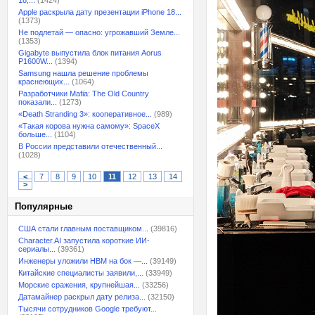
18,...
(1424)
Apple раскрыла дату презентации iPhone 18...
(1373)
Не подлетай — опасно: угрожавший Земле...
(1353)
Gigabyte выпустила блок питания Aorus
P1600W...
(1394)
Samsung нашла решение проблемы
краснеющих...
(1064)
Разработчики Mafia: The Old Country
показали...
(1273)
«Death Stranding 3»: кооперативное...
(989)
«Такая корова нужна самому»: SpaceX
больше...
(1104)
В России представили отечественный...
(1028)
<
7
8
9
10
11
12
13
14
>
Популярные
США стали главным поставщиком...
(39816)
Character.AI запустила короткие ИИ-
сериалы...
(39361)
Инженеры уложили HBM на бок —...
(39149)
Китайские специалисты заявили,...
(33949)
Морские сражения, крупнейшая...
(33256)
Датамайнер раскрыл дату релиза...
(32150)
Тысячи сотрудников Google требуют...