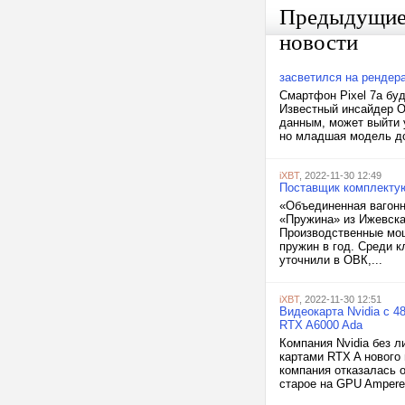
Предыдущи
новости
засветился на рендера
Смартфон Pixel 7a бу
Известный инсайдер O
данным, может выйти у
но младшая модель дол
iXBT
, 2022-11-30 12:49
Поставщик комплекту
«Объединенная вагонн
«Пружина» из Ижевска
Производственные мо
пружин в год. Среди 
уточнили в ОВК,...
iXBT
, 2022-11-30 12:51
Видеокарта Nvidia с 4
RTX A6000 Ada
Компания Nvidia без 
картами RTX A нового 
компания отказалась о
старое на GPU Ampere