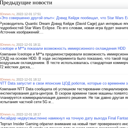
Предыдущие новости
3Dnews.ru
, 2022-12-01 17:51
«Это совершенно другой опыт»: Дэвид Кейдж пообещал, что Star Wars Ec
Руководитель Quantic Dream Дэвид Кейдж (David Cage) дал интервью яп
подробностей Star Wars Eclipse. По его словам, новая игра будет значи
Источник изображений:...
3Dnews.ru
, 2022-12-01 18:11
Iceotope и M**a показали возможность иммерсионного охлаждения HDD
Компании Iceotope и M**a продемонстрировали возможность иммерсионн
(СХД) на основе HDD. В ходе эксперимента было показано, что такой п
воздушным охлаждением. В тесте использовалась стандартная коммер
72 жёстких диска,...
3Dnews.ru
, 2022-12-01 18:12
NTT Data запустит в свои японские ЦОД роботов, которые со временем 
Компания NTT Data сообщила об успешном тестировании специализиров
инспектирования дата-центров. В скором времени такие машины появятс
планируется коммерциализация данного решения. Не так давно другая яп
испытания частной сети 5G и...
3Dnews.ru
, 2022-12-01 18:17
Инсайдер недвусмысленно намекнул на точную дату выхода Final Fanta
Портал Insider Gaming обратил внимание на новый твит проверенного ин