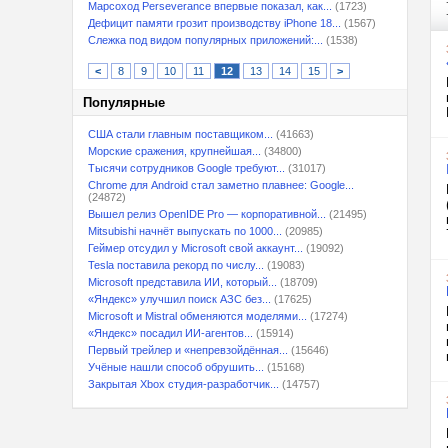
Марсоход Perseverance впервые показал, как...
(1723)
Дефицит памяти грозит производству iPhone 18...
(1567)
Слежка под видом популярных приложений:...
(1538)
<
8
9
10
11
12
13
14
15
>
Популярные
США стали главным поставщиком...
(41663)
Морские сражения, крупнейшая...
(34800)
Тысячи сотрудников Google требуют...
(31017)
Chrome для Android стал заметно плавнее: Google...
(24872)
Вышел релиз OpenIDE Pro — корпоративной...
(21495)
Mitsubishi начнёт выпускать по 1000...
(20985)
Геймер отсудил у Microsoft свой аккаунт...
(19092)
Tesla поставила рекорд по числу...
(19083)
Microsoft представила ИИ, который...
(18709)
«Яндекс» улучшил поиск АЗС без...
(17625)
Microsoft и Mistral обменяются моделями...
(17274)
«Яндекс» посадил ИИ-агентов...
(15914)
Первый трейлер и «непревзойдённая...
(15646)
Учёные нашли способ обрушить...
(15168)
Закрытая Xbox студия-разработчик...
(14757)