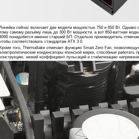
Линейка сейчас включает две модели мощностью 750 и 850 Вт. Однако с
тому самому разъёму лишь до 300 Вт мощности, а вот 850-ваттная моде
4090 понадобится именно старший БП. Отдельно производитель отмечае
чтобы соответствовать стандартам ATX 3.0.
Кроме того, Thermaltake отмечает функцию Smart Zero Fan, позволяющу
электролитические конденсаторы японской марки, способные работать 
конструкцию, низкий коэффициент пульсаций и стабилизацию напряжен