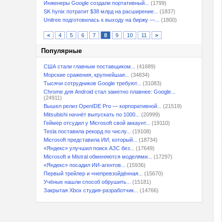
Инженеры Google создали портативный...
(1799)
SK hynix потратит $38 млрд на расширение...
(1837)
Unitree подготовилась к выходу на биржу —...
(1800)
<
4
5
6
7
8
9
10
11
>
Популярные
США стали главным поставщиком...
(41689)
Морские сражения, крупнейшая...
(34834)
Тысячи сотрудников Google требуют...
(31083)
Chrome для Android стал заметно плавнее: Google...
(24911)
Вышел релиз OpenIDE Pro — корпоративной...
(21519)
Mitsubishi начнёт выпускать по 1000...
(20999)
Геймер отсудил у Microsoft свой аккаунт...
(19110)
Tesla поставила рекорд по числу...
(19108)
Microsoft представила ИИ, который...
(18734)
«Яндекс» улучшил поиск АЗС без...
(17649)
Microsoft и Mistral обменяются моделями...
(17297)
«Яндекс» посадил ИИ-агентов...
(15936)
Первый трейлер и «непревзойдённая...
(15670)
Учёные нашли способ обрушить...
(15181)
Закрытая Xbox студия-разработчик...
(14766)