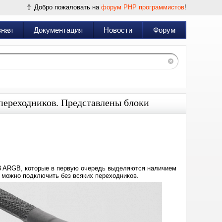
Добро пожаловать на
форум PHP программистов
!
вная
Документация
Новости
Форум
переходников. Представлены блоки
Дата:
2022-
12-
02
20:19
F3 ARGB, которые в первую очередь выделяются наличием
 можно подключить без всяких переходников.