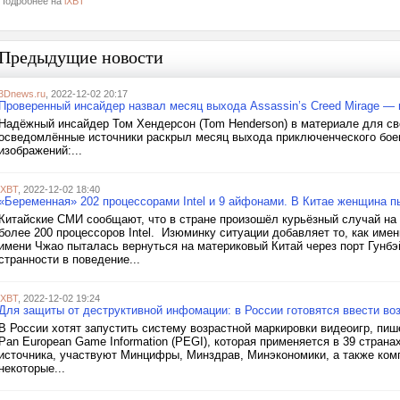
Подробнее на
iXBT
Предыдущие новости
3Dnews.ru
, 2022-12-02 20:17
Проверенный инсайдер назвал месяц выхода Assassin’s Creed Mirage — 
Надёжный инсайдер Том Хендерсон (Tom Henderson) в материале для сво
осведомлённые источники раскрыл месяц выхода приключенческого боевик
изображений:...
iXBT
, 2022-12-02 18:40
«Беременная» 202 процессорами Intel и 9 айфонами. В Китае женщина пы
Китайские СМИ сообщают, что в стране произошёл курьёзный случай на 
более 200 процессоров Intel. Изюминку ситуации добавляет то, как име
имени Чжао пыталась вернуться на материковый Китай через порт Гунбэ
странности в поведение...
iXBT
, 2022-12-02 19:24
Для защиты от деструктивной инфомации: в России готовятся ввести во
В России хотят запустить систему возрастной маркировки видеоигр, пи
Pan European Game Information (PEGI), которая применяется в 39 страна
источника, участвуют Минцифры, Минздрав, Минэкономики, а также ком
некоторые...