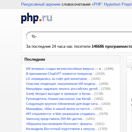
Рекурсивный акроним
словосочетания
«PHP: Hypertext Prepr
За последние 24 часа нас посетили
146686 программист
Последние
ИИ впервые создал жизнеспособные вирусы — в...
(1996)
В приложении ChatGPT появится генератор...
(1629)
LG оправдалась за софт для мониторов,...
(1642)
Опасная тенденция: нашумевшая ИИ-модель...
(1809)
Минцифры задумало лишить российских детей...
(1769)
Geely Monjaro выходит в премиум: в Китае...
(1738)
Руководитель Huawei рассказал, как Китай...
(1902)
Следующее крупное обновление для инди-хита...
(1818)
Минцифры: «Max в нашей жизни остается...
(1803)
API открывается: в Max разрешили создавать...
(1978)
Samsung представила 200-Мп датчик...
(1841)
«Вершина высокомерия Rockstar»: фанаты...
(1811)
Космодром Восточный подготовили к запуску...
(1783)