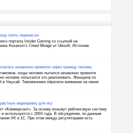
игру опять перенесли
его портала Insider Gaming со ссылкой на
а Assassin’s Creed Mirage от Ubisoft. Источник
талась незаконно провезти через границу технику
таможне, когда человек пытался незаконно провезти
нно человек попытался это реализовать. Женщина по
й в Чжухай. Таможенники обратили внимание на некие
зрастную маркировку для игр
шет «Коммерсант». За основу возьмут рейтинговую систему
х и используется с 2003 года. В обсуждении, по данным
пании VK и 1С. При этом между регуляторами есть