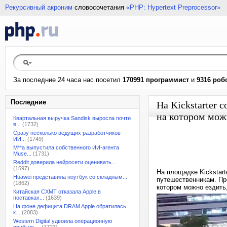
Рекурсивный акроним
словосочетания
«PHP: Hypertext Preprocessor»
За последние 24 часа нас посетил
170991 программист
и
9316 роб
Последние
На Kickstarter 
на котором мож
Квартальная выручка Sandisk выросла почти
в...
(1732)
Сразу несколько ведущих разработчиков
ИИ...
(1749)
M**a выпустила собственного ИИ-агента
Muse...
(1731)
Reddit доверила нейросети оценивать...
(1597)
На площадке Kickstart
Huawei представила ноутбук со складным...
путешественникам. Пр
(1862)
котором можно ездить,
Китайская CXMT отказала Apple в
поставках...
(1639)
На фоне дефицита DRAM Apple обратилась
к...
(2083)
Western Digital удвоила операционную