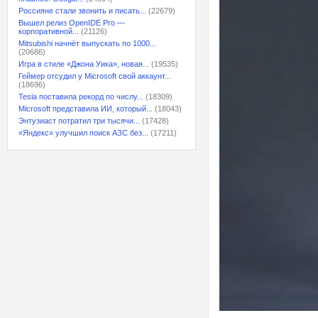
Россияне стали звонить и писать...
(22679)
Вышел релиз OpenIDE Pro —
корпоративной...
(21126)
Mitsubishi начнёт выпускать по 1000...
(20686)
Игра в стиле «Джона Уика», новая...
(19535)
Геймер отсудил у Microsoft свой аккаунт...
(18696)
Tesla поставила рекорд по числу...
(18309)
Microsoft представила ИИ, который...
(18043)
Энтузиаст потратил три тысячи...
(17428)
«Яндекс» улучшил поиск АЗС без...
(17211)