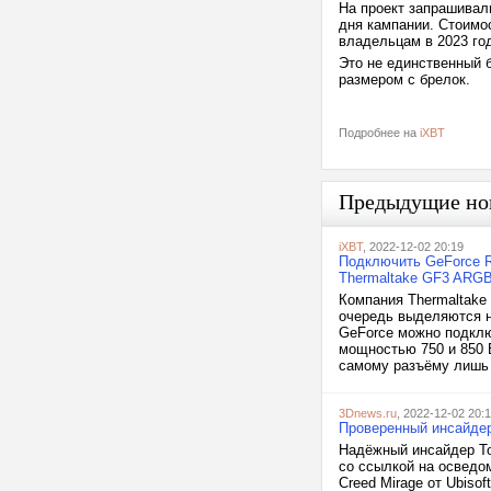
На проект запрашивали
дня кампании. Стоимо
владельцам в 2023 год
Это не единственный 
размером с брелок.
Подробнее на
iXBT
Предыдущие но
iXBT
, 2022-12-02 20:19
Подключить GeForce R
Thermaltake GF3 ARG
Компания Thermaltake
очередь выделяются 
GeForce можно подклю
мощностью 750 и 850 
самому разъёму лишь 
3Dnews.ru
, 2022-12-02 20:
Проверенный инсайдер
Надёжный инсайдер То
со ссылкой на осведо
Creed Mirage от Ubisof