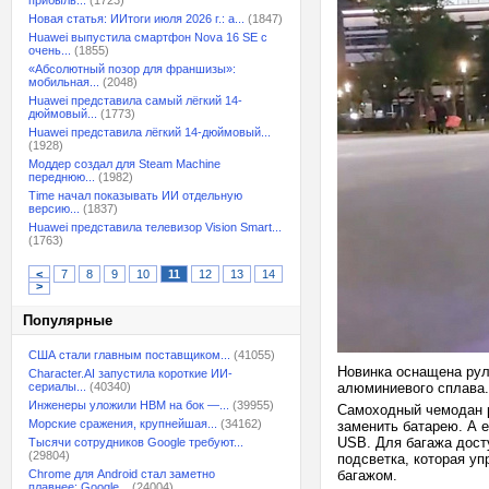
прибыль...
(1723)
Новая статья: ИИтоги июля 2026 г.: а...
(1847)
Huawei выпустила смартфон Nova 16 SE с
очень...
(1855)
«Абсолютный позор для франшизы»:
мобильная...
(2048)
Huawei представила самый лёгкий 14-
дюймовый...
(1773)
Huawei представила лёгкий 14-дюймовый...
(1928)
Моддер создал для Steam Machine
переднюю...
(1982)
Time начал показывать ИИ отдельную
версию...
(1837)
Huawei представила телевизор Vision Smart...
(1763)
<
7
8
9
10
11
12
13
14
>
Популярные
США стали главным поставщиком...
(41055)
Новинка оснащена рул
Character.AI запустила короткие ИИ-
сериалы...
(40340)
алюминиевого сплава.
Инженеры уложили HBM на бок —...
(39955)
Самоходный чемодан ра
Морские сражения, крупнейшая...
(34162)
заменить батарею. А е
USB. Для багажа досту
Тысячи сотрудников Google требуют...
(29804)
подсветка, которая уп
Chrome для Android стал заметно
багажом.
плавнее: Google...
(24004)