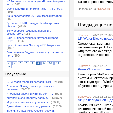
NASA запустило операцию «Большой взрыв»
также серверное обору
—...
(1587)
Doom запустили прямо в Paint — и к этому...
Подробнее на
3Dnews.ru
(1918)
Asus представила 26,5-дюймовый игровой...
(1527)
Дефицит HBM4E вынудит Nvidia урезать
Предыдущие но
объём...
(2006)
Sony всерьёз намерена наполнить
экосистему...
(1517)
3Dnews.ru
, 2022-12-02 20:
Club 3D представила 9-метровый кабель
EK Water Blocks пред
USB4...
(1496)
Словенская компания 
SpaceX выбрала Nvidia для ИИ будущего —...
мм вентиляторы EK-Lo
(1827)
жидкостного охлажден
Возвращение блудного сына: спустя шесть
подсветкой и без неё.
лет...
(1834)
<
4
5
6
7
8
9
10
11
3Dnews.ru
, 2022-12-02 21:
>
Доля Windows 10 упала
Популярные
Платформа StatCounte
систем и некоторых пр
этого года доля Windo
США стали главным поставщиком...
(40018)
ей уверенно лидироват
Character.AI запустила короткие ИИ-
сериалы...
(39521)
Инженеры уложили HBM на бок —...
(39286)
3Dnews.ru
, 2022-12-02 21:
Китайские специалисты заявили,...
(34072)
Акция невиданной щедр
Морские сражения, крупнейшая...
(33411)
Компания Deep Silver 
Датамайнер раскрыл дату релиза...
(32268)
обновлению копий прик
Тысячи сотрудников Google требуют...
изображения: Steam