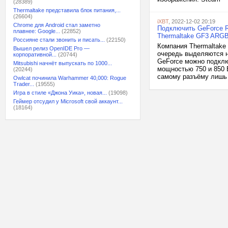
(28389)
Thermaltake представила блок питания,...
(26604)
iXBT
, 2022-12-02 20:19
Chrome для Android стал заметно
Подключить GeForce R
плавнее: Google...
(22852)
Thermaltake GF3 ARG
Россияне стали звонить и писать...
(22150)
Компания Thermaltake
Вышел релиз OpenIDE Pro —
очередь выделяются 
корпоративной...
(20744)
GeForce можно подклю
Mitsubishi начнёт выпускать по 1000...
мощностью 750 и 850 
(20244)
самому разъёму лишь 
Owlcat починила Warhammer 40,000: Rogue
Trader...
(19555)
Игра в стиле «Джона Уика», новая...
(19098)
Геймер отсудил у Microsoft свой аккаунт...
(18164)