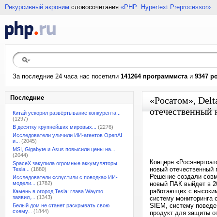
Рекурсивный акроним
словосочетания
«PHP: Hypertext Preprocessor»
За последние 24 часа нас посетили
141264 программиста
и
9347 р
Последние
«Росатом», Delt
отечественный 
Китай ускорил развёртывание конкурента...
(1297)
В десятку крупнейших мировых...
(2276)
Исследователи уличили ИИ-агентов OpenAI
и...
(2045)
MSI, Gigabyte и Asus повысили цены на...
(2044)
Концерн «Росэнергоат
SpaceX закупила огромные аккумуляторы
новый отечественный 
Tesla...
(1880)
Решение создали совм
Исследователи «спустили с поводка» ИИ-
модели...
(1782)
новый ПАК выйдет в 20
работающих с высоким
Камень в огород Tesla: глава Waymo
заявил,...
(1343)
систему мониторинга 
SIEM, систему поведен
Белый дом не станет раскрывать свою
схему...
(1844)
продукт для защиты о