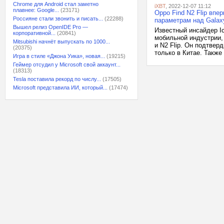
Chrome для Android стал заметно
iXBT
, 2022-12-07 11:12
плавнее: Google...
(23171)
Oppo Find N2 Flip впе
Россияне стали звонить и писать...
(22288)
параметрам над Galaxy
Вышел релиз OpenIDE Pro —
Известный инсайдер I
корпоративной...
(20841)
мобильной индустрии,
Mitsubishi начнёт выпускать по 1000...
и N2 Flip. Он подтверд
(20375)
только в Китае. Также 
Игра в стиле «Джона Уика», новая...
(19215)
Геймер отсудил у Microsoft свой аккаунт...
(18313)
Tesla поставила рекорд по числу...
(17505)
Microsoft представила ИИ, который...
(17474)