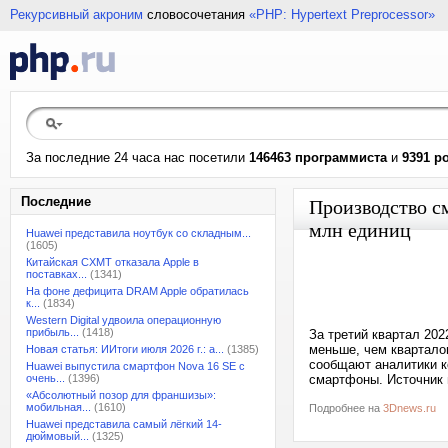
Рекурсивный акроним
словосочетания
«PHP: Hypertext Preprocessor»
За последние 24 часа нас посетили
146463 программиста
и
9391 р
Последние
Производство с
млн единиц
Huawei представила ноутбук со складным...
(1605)
Китайская CXMT отказала Apple в
поставках...
(1341)
На фоне дефицита DRAM Apple обратилась
к...
(1834)
Western Digital удвоила операционную
прибыль...
(1418)
За третий квартал 20
меньше, чем квартало
Новая статья: ИИтоги июля 2026 г.: а...
(1385)
сообщают аналитики к
Huawei выпустила смартфон Nova 16 SE с
очень...
(1396)
смартфоны. Источник
«Абсолютный позор для франшизы»:
мобильная...
(1610)
Подробнее на
3Dnews.ru
Huawei представила самый лёгкий 14-
дюймовый...
(1325)