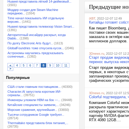
Huawei представила лёгкий 14-дюймовый...
(1501)
Предыдущие но
Моддер создал для Steam Machine
переднюю...
(1554)
Time начал показывать ИИ отдельную
iXBT
, 2022-12-07 12:49
версию...
(1441)
Китайцы готовят собс
Huawei представила телевизор Vision Smart...
Как пишет Bloomberg,
(1391)
поставки своих машин
Авторитетный инсайдер раскрыл, когда
заказала в октябре ка
Diablo...
(1398)
миллионов долларов. 
По долгу Electronic Arts будут...
(1613)
GlobalFoundries тоже откусила кусок...
(2046)
Астрономы научились предсказывать
3Dnews.ru
, 2022-12-07 12:
солнечные...
(1392)
Старт продаж видеока
перенос выпуска неко
<
4
5
6
7
8
9
10
11
Старт продаж видеока
>
первых, в некоторых с
запланировал произво
Популярные
графических ускорител
США стали главным поставщиком...
(40300)
Character.AI запустила короткие ИИ-
3Dnews.ru
, 2022-12-07 12:
сериалы...
(39751)
Colorful подтвердила
Инженеры уложили HBM на бок —...
(39448)
Компания Colorful нео
Китайские специалисты заявили,...
(34246)
раскрыла практически
Морские сражения, крупнейшая...
(33650)
копируют характерист
Тысячи сотрудников Google требуют...
партнёр NVIDIA факти
(28714)
RTX 4080 12GB....
Thermaltake представила блок питания,...
(26735)