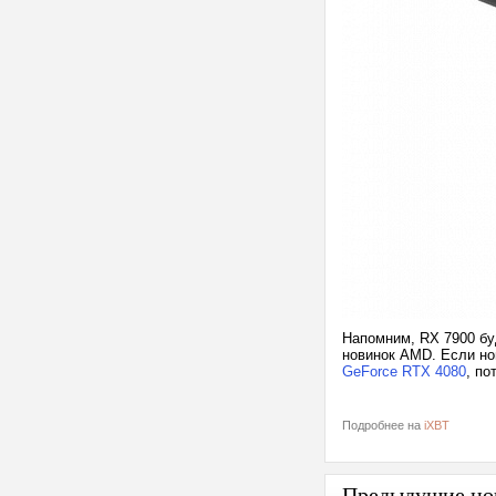
Напомним, RX 7900 бу
новинок AMD. Если но
GeForce RTX 4080
, по
Подробнее на
iXBT
Предыдущие но