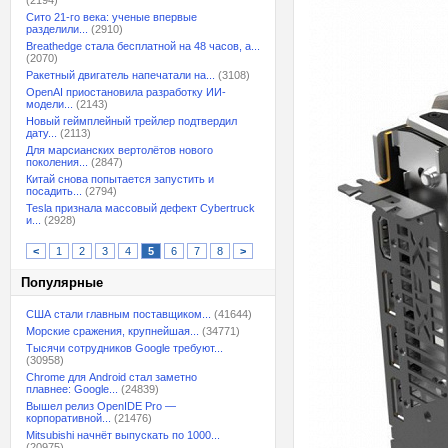
(2194)
Сито 21-го века: ученые впервые
разделили...
(2910)
Breathedge стала бесплатной на 48 часов, а...
(2070)
Ракетный двигатель напечатали на...
(3108)
OpenAI приостановила разработку ИИ-
модели...
(2143)
Новый геймплейный трейлер подтвердил
дату...
(2113)
Для марсианских вертолётов нового
поколения...
(2847)
Китай снова попытается запустить и
посадить...
(2794)
Tesla признала массовый дефект Cybertruck
и...
(2928)
<
1
2
3
4
5
6
7
8
>
Популярные
США стали главным поставщиком...
(41644)
Морские сражения, крупнейшая...
(34771)
Тысячи сотрудников Google требуют...
(30958)
Chrome для Android стал заметно
плавнее: Google...
(24839)
Вышел релиз OpenIDE Pro —
корпоративной...
(21476)
Mitsubishi начнёт выпускать по 1000...
(20975)