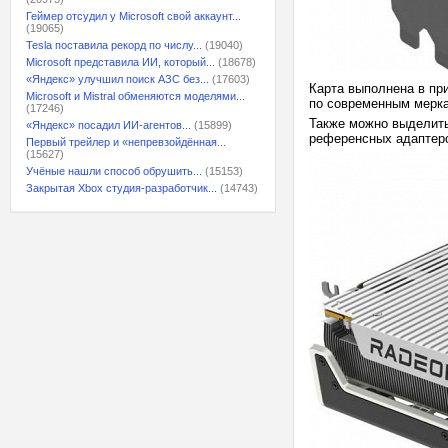
Геймер отсудил у Microsoft свой аккаунт...
(19065)
Tesla поставила рекорд по числу...
(19040)
Microsoft представила ИИ, который...
(18678)
«Яндекс» улучшил поиск АЗС без...
(17603)
Карта выполнена в пр
Microsoft и Mistral обменяются моделями...
по современным мерка
(17246)
Также можно выделить 
«Яндекс» посадил ИИ-агентов...
(15899)
референсных адаптер
Первый трейлер и «непревзойдённая...
(15627)
Учёные нашли способ обрушить...
(15153)
Закрытая Xbox студия-разработчик...
(14743)