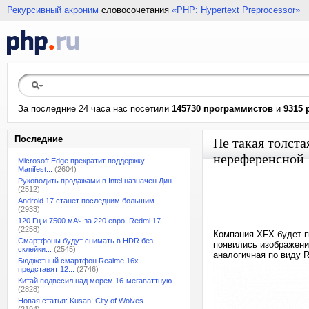
Рекурсивный акроним
словосочетания
«PHP: Hypertext Preprocessor»
За последние 24 часа нас посетили
145730 программистов
и
9315 
Последние
Не такая толста
нереференсной 
Microsoft Edge прекратит поддержку
Manifest...
(2604)
Руководить продажами в Intel назначен Дин...
(2512)
Android 17 станет последним большим...
(2933)
120 Гц и 7500 мАч за 220 евро. Redmi 17...
(2258)
Компания XFX будет п
Смартфоны будут снимать в HDR без
появились изображени
склейки...
(2545)
аналогичная по виду 
Бюджетный смартфон Realme 16x
представят 12...
(2746)
Китай подвесил над морем 16-мегаваттную...
(2828)
Новая статья: Kusan: City of Wolves —...