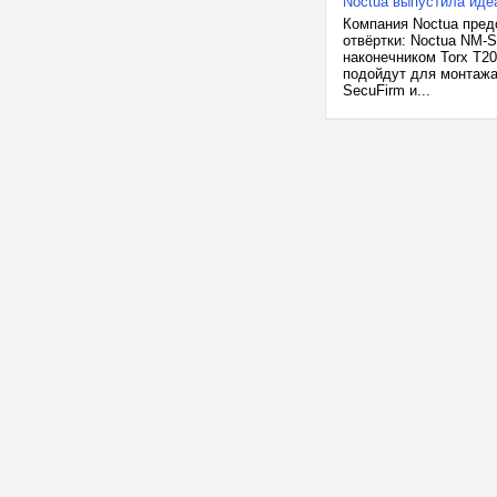
Noctua выпустила иде
Компания Noctua пред
отвёртки: Noctua NM-
наконечником Torx T2
подойдут для монтаж
SecuFirm и...