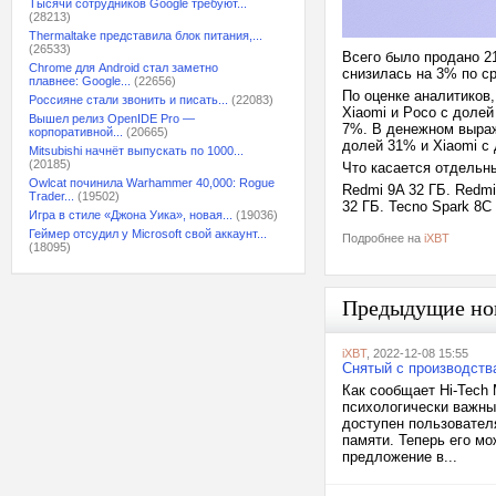
Тысячи сотрудников Google требуют...
(28213)
Thermaltake представила блок питания,...
(26533)
Всего было продано 2
Chrome для Android стал заметно
снизилась на 3% по ср
плавнее: Google...
(22656)
По оценке аналитиков,
Россияне стали звонить и писать...
(22083)
Xiaomi и Poco с доле
Вышел релиз OpenIDE Pro —
7%. В денежном выраж
корпоративной...
(20665)
долей 31% и Xiaomi с
Mitsubishi начнёт выпускать по 1000...
(20185)
Что касается отдельны
Owlcat починила Warhammer 40,000: Rogue
Redmi 9A 32 ГБ. Redmi
Trader...
(19502)
32 ГБ. Tecno Spark 8C 
Игра в стиле «Джона Уика», новая...
(19036)
Геймер отсудил у Microsoft свой аккаунт...
Подробнее на
iXBT
(18095)
Предыдущие но
iXBT
, 2022-12-08 15:55
Снятый с производства
Как сообщает Hi-Tech 
психологически важны
доступен пользовател
памяти. Теперь его мо
предложение в...