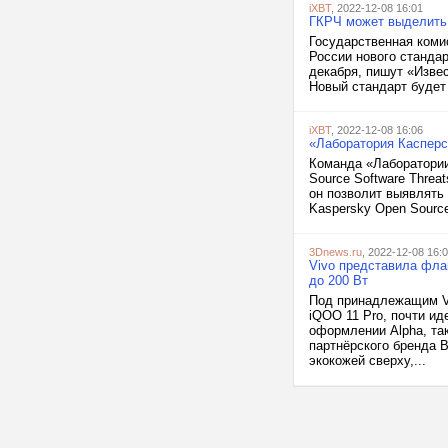
iXBT
, 2022-12-08 16:01
ГКРЧ может выделить 
Государственная коми
России нового стандар
декабря, пишут «Извес
Новый стандарт будет 
iXBT
, 2022-12-08 16:06
«Лаборатория Касперс
Команда «Лаборатории
Source Software Threa
он позволит выявлять
Kaspersky Open Source
3Dnews.ru
, 2022-12-08 16:
Vivo представила фла
до 200 Вт
Под принадлежащим V
iQOO 11 Pro, почти ид
оформлении Alpha, та
партнёрского бренда 
экокожей сверху,...