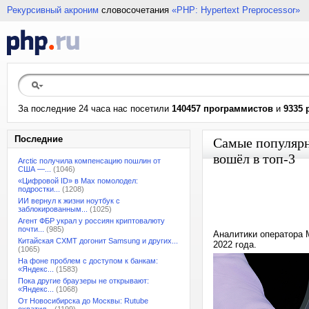
Рекурсивный акроним
словосочетания
«PHP: Hypertext Preprocessor»
За последние 24 часа нас посетили
140457 программистов
и
9335 
Последние
Самые популярн
вошёл в топ-3
Arctic получила компенсацию пошлин от
США —...
(1046)
«Цифровой ID» в Max помолодел:
подростки...
(1208)
ИИ вернул к жизни ноутбук с
заблокированным...
(1025)
Агент ФБР украл у россиян криптовалюту
почти...
(985)
Аналитики оператора 
Китайская CXMT догонит Samsung и других...
2022 года.
(1065)
На фоне проблем с доступом к банкам:
«Яндекс...
(1583)
Пока другие браузеры не открывают:
«Яндекс...
(1068)
От Новосибирска до Москвы: Rutube