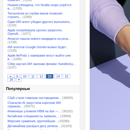
охватил...
(1199)
Huawei убеждена, что Nvidia скоро упрётся
в...
(1783)
Технология из глубин веков позволит
строить...
(1090)
Один ИИ-агент убедил другого выполнять...
(1143)
Apple потребовала срочно запретить
OpenAI...
(1077)
Amazon нашла нового кандидата на роль...
(1238)
ИИ-агентов Google Gemini можно будет...
(1229)
Apple AirPods с камерами могут выйти уже
в...
(1185)
Сбер научил ИИ законам физики: Kandinsky...
(1107)
<
9
10
11
12
13
14
15
16
>
Популярные
США стали главным поставщиком...
(39835)
Character.AI запустила короткие ИИ-
сериалы...
(39371)
Инженеры уложили HBM на бок —...
(39162)
Китайские специалисты заявили,...
(33959)
Морские сражения, крупнейшая...
(33280)
Датамайнер раскрыл дату релиза...
(32163)