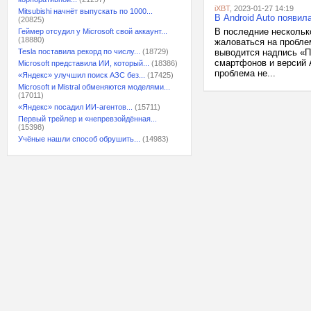
iXBT
, 2023-01-27 14:19
Mitsubishi начнёт выпускать по 1000...
В Android Auto появи
(20825)
В последние нескольк
Геймер отсудил у Microsoft свой аккаунт...
(18880)
жаловаться на пробле
Tesla поставила рекорд по числу...
(18729)
выводится надпись «П
смартфонов и версий A
Microsoft представила ИИ, который...
(18386)
проблема не...
«Яндекс» улучшил поиск АЗС без...
(17425)
Microsoft и Mistral обменяются моделями...
(17011)
«Яндекс» посадил ИИ-агентов...
(15711)
Первый трейлер и «непревзойдённая...
(15398)
Учёные нашли способ обрушить...
(14983)