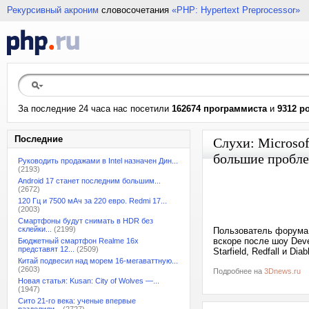
Рекурсивный акроним
словосочетания
«PHP: Hypertext Preprocessor»
За последние 24 часа нас посетили
162674 программиста
и
9312 р
Последние
Слухи: Microsoft
большие пробл
Руководить продажами в Intel назначен Дин...
(2193)
Android 17 станет последним большим...
(2672)
120 Гц и 7500 мАч за 220 евро. Redmi 17...
(2003)
Смартфоны будут снимать в HDR без
склейки...
(2199)
Пользователь форума 
вскоре после шоу Dev
Бюджетный смартфон Realme 16x
представят 12...
(2509)
Starfield, Redfall и Di
Китай подвесил над морем 16-мегаваттную...
(2603)
Подробнее на
3Dnews.ru
Новая статья: Kusan: City of Wolves —...
(1947)
Сито 21-го века: ученые впервые