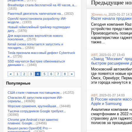
разделили...
(2727)
Предыдущие но
Breathedge стала бесплатной на 48 часов, а...
(1835)
Ракетный двигатель напечатали на...
(2832)
3Dnews.ru
, 2023-01-27 14:
Razer начала продажи 
OpenAI приостановила разработку ИИ-
модели...
(1933)
Сегодня компания Raze
Новый геймплейный трейлер подтвердил
устройство представл
дату...
(1876)
Производитель позицио
Для марсианских вертолётов нового
характеристики гадже
поколения...
(2578)
также...
Китай снова попытается запустить и
посадить...
(2584)
Tesla признала массовый дефект Cybertruck
iXBT
, 2023-01-27 13:43
и...
(2726)
«Завод "Москвич" про
SSD научатся быстрее обмениваться
быстром расширении д
данными с...
(1840)
Московский автомобил
где появятся новые кр
<
1
2
3
4
5
6
7
8
>
Омск, Оренбург, Перм
эти города начнутся в
Популярные
США стали главным поставщиком...
(41372)
iXBT
, 2023-01-27 14:03
Character.AI запустила короткие ИИ-
В России начали масс
сериалы...
(40606)
Apple и Samsung
Морские сражения, крупнейшая...
(34448)
Аналитики компании «
Тысячи сотрудников Google требуют...
смартфонами в 2022 г
(30390)
страховку для гаджет
Chrome для Android стал заметно
полисов за прошедший 
плавнее: Google...
(24456)
Вышел релиз OpenIDE Pro —
корпоративной...
(21297)