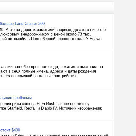
больше Land Cruiser 300
9. Авто на дорогах заметили впервые, до этого ничего о
 люксовым внедорожником с ценой около 73 тыс.
чший автомобиль Поднебесной прошлого года. У Huawei
анами в ноябре прошлого года, похитил и выставил на
ают в себя полные имена, адреса и даты рождения
uters со ссылкой на данные австрийских
 большие проблемы
елиз ритм-экшена Hi-Fi Rush вскоре после шоу
 Starfield, Redfall и Diablo IV. Источник изображения:
стоит $400