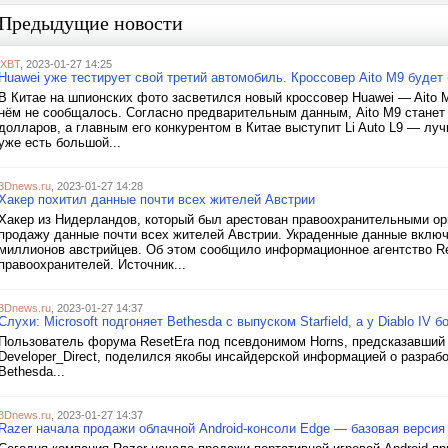
Предыдущие новости
iXBT
, 2023-01-27 14:25
Huawei уже тестирует свой третий автомобиль. Кроссовер Aito M9 будет 
В Китае на шпионских фото засветился новый кроссовер Huawei — Aito M
нём не сообщалось. Согласно предварительным данным, Aito M9 станет
долларов, а главным его конкурентом в Китае выступит Li Auto L9 — лу
уже есть большой...
3Dnews.ru
, 2023-01-27 14:28
Хакер похитил данные почти всех жителей Австрии
Хакер из Нидерландов, который был арестован правоохранительными орг
продажу данные почти всех жителей Австрии. Украденные данные включ
миллионов австрийцев. Об этом сообщило информационное агентство Re
правоохранителей. Источник...
3Dnews.ru
, 2023-01-27 14:37
Слухи: Microsoft подгоняет Bethesda с выпуском Starfield, а у Diablo IV
Пользователь форума ResetEra под псевдонимом Horns, предсказавший р
Developer_Direct, поделился якобы инсайдерской информацией о разработке
Bethesda...
3Dnews.ru
, 2023-01-27 14:37
Razer начала продажи облачной Android-консоли Edge — базовая версия 