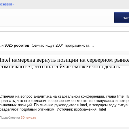
ocessor»
Гла
а
и
9325 роботов
. Сейчас ищут 2004 программиста ...
Intel намерена вернуть позиции на серверном рын
сомневаются, что она сейчас сможет это сделать
Отвечая на вопрос аналитика на квартальной конференции, глава Intel Па
признать, что его компания в серверном сегменте «споткнулась» и потер
рыночных позиций. По мнению руководителя Intel, в текущем году ситуа
разделяют подобный оптимизм. Источник изображения: Intel
Подробнее на
3Dnews.ru