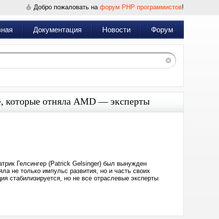
Добро пожаловать на
форум PHP программистов
!
вная
Документация
Новости
Форум
ке, которые отняла AMD — эксперты
Дата:
2023-
01-
27
15:01
трик Гелсингер (Patrick Gelsinger) был вынужден
яла не только импульс развития, но и часть своих
ция стабилизируется, но не все отраслевые эксперты