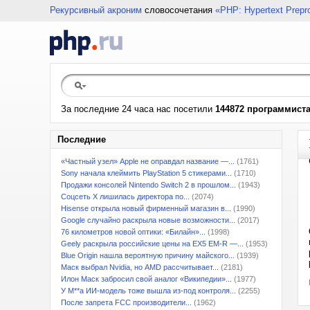
Рекурсивный акроним
словосочетания
«PHP: Hypertext Prepr
За последние 24 часа нас посетили
144872 программист
Последние
«Частный узел» Apple не оправдал название —...
(1761)
Sony начала клеймить PlayStation 5 стикерами...
(1710)
Продажи консолей Nintendo Switch 2 в прошлом...
(1943)
Соцсеть X лишилась директора по...
(2074)
Hisense открыла новый фирменный магазин в...
(1990)
Google случайно раскрыла новые возможности...
(2017)
76 километров новой оптики: «Билайн»...
(1998)
Geely раскрыла российские цены на EX5 EM-R —...
(1953)
Blue Origin нашла вероятную причину майского...
(1939)
Маск выбрал Nvidia, но AMD рассчитывает...
(2181)
Илон Маск забросил свой аналог «Википедии»...
(1977)
У M**a ИИ-модель тоже вышла из-под контроля...
(2255)
После запрета FCC производители...
(1962)