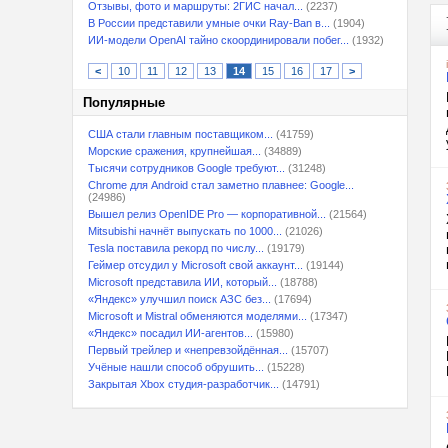
Отзывы, фото и маршруты: 2ГИС начал...
(2237)
В России представили умные очки Ray-Ban в...
(1904)
ИИ-модели OpenAI тайно скоординировали побег...
(1932)
<
10
11
12
13
14
15
16
17
>
Популярные
США стали главным поставщиком...
(41759)
Морские сражения, крупнейшая...
(34889)
Тысячи сотрудников Google требуют...
(31248)
Chrome для Android стал заметно плавнее: Google...
(24986)
Вышел релиз OpenIDE Pro — корпоративной...
(21564)
Mitsubishi начнёт выпускать по 1000...
(21026)
Tesla поставила рекорд по числу...
(19179)
Геймер отсудил у Microsoft свой аккаунт...
(19144)
Microsoft представила ИИ, который...
(18788)
«Яндекс» улучшил поиск АЗС без...
(17694)
Microsoft и Mistral обменяются моделями...
(17347)
«Яндекс» посадил ИИ-агентов...
(15980)
Первый трейлер и «непревзойдённая...
(15707)
Учёные нашли способ обрушить...
(15228)
Закрытая Xbox студия-разработчик...
(14791)