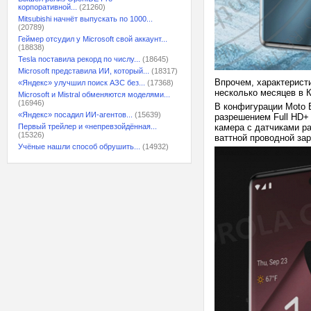
корпоративной...
(21260)
Mitsubishi начнёт выпускать по 1000...
(20789)
Геймер отсудил у Microsoft свой аккаунт...
(18838)
Tesla поставила рекорд по числу...
(18645)
Microsoft представила ИИ, который...
(18317)
Впрочем, характерист
«Яндекс» улучшил поиск АЗС без...
(17368)
несколько месяцев в К
Microsoft и Mistral обменяются моделями...
(16946)
В конфигурации Moto 
«Яндекс» посадил ИИ-агентов...
(15639)
разрешением Full HD+ 
Первый трейлер и «непревзойдённая...
камера с датчиками ра
(15326)
ваттной проводной зар
Учёные нашли способ обрушить...
(14932)