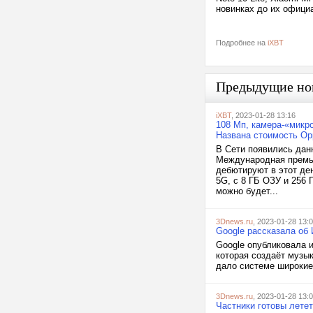
новинках до их офици
Подробнее на
iXBT
Предыдущие но
iXBT
, 2023-01-28 13:16
108 Мп, камера-«микро
Названа стоимость Op
В Сети появились дан
Международная премье
дебютируют в этот де
5G, с 8 ГБ ОЗУ и 256
можно будет...
3Dnews.ru
, 2023-01-28 13:
Google рассказала об
Google опубликовала 
которая создаёт музык
дало системе широкие 
3Dnews.ru
, 2023-01-28 13:
Частники готовы лете