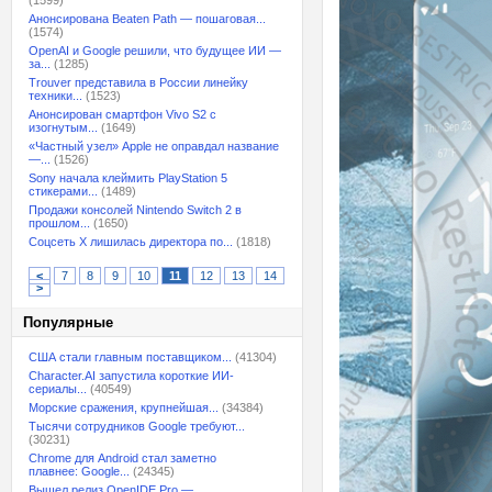
(1599)
Анонсирована Beaten Path — пошаговая...
(1574)
OpenAI и Google решили, что будущее ИИ —
за...
(1285)
Trouver представила в России линейку
техники...
(1523)
Анонсирован смартфон Vivo S2 с
изогнутым...
(1649)
«Частный узел» Apple не оправдал название
—...
(1526)
Sony начала клеймить PlayStation 5
стикерами...
(1489)
Продажи консолей Nintendo Switch 2 в
прошлом...
(1650)
Соцсеть X лишилась директора по...
(1818)
<
7
8
9
10
11
12
13
14
>
Популярные
США стали главным поставщиком...
(41304)
Character.AI запустила короткие ИИ-
сериалы...
(40549)
Морские сражения, крупнейшая...
(34384)
Тысячи сотрудников Google требуют...
(30231)
Chrome для Android стал заметно
плавнее: Google...
(24345)
Вышел релиз OpenIDE Pro —