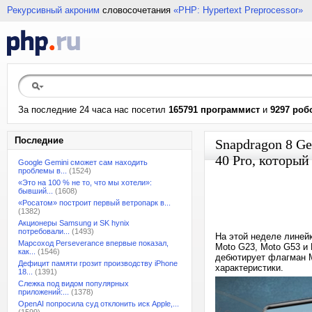
Рекурсивный акроним
словосочетания
«PHP: Hypertext Preprocessor»
За последние 24 часа нас посетил
165791 программист
и
9297 роб
Последние
Snapdragon 8 Ge
40 Pro, который
Google Gemini сможет сам находить
проблемы в...
(1524)
«Это на 100 % не то, что мы хотели»:
бывший...
(1608)
«Росатом» построит первый ветропарк в...
(1382)
Акционеры Samsung и SK hynix
потребовали...
(1493)
На этой неделе линей
Марсоход Perseverance впервые показал,
Moto G23, Moto G53 и 
как...
(1546)
дебютирует флагман M
Дефицит памяти грозит производству iPhone
характеристики.
18...
(1391)
Слежка под видом популярных
приложений:...
(1378)
OpenAI попросила суд отклонить иск Apple,...