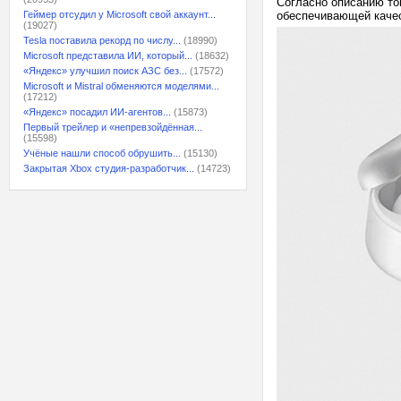
Согласно описанию то
Геймер отсудил у Microsoft свой аккаунт...
обеспечивающей качес
(19027)
Tesla поставила рекорд по числу...
(18990)
Microsoft представила ИИ, который...
(18632)
«Яндекс» улучшил поиск АЗС без...
(17572)
Microsoft и Mistral обменяются моделями...
(17212)
«Яндекс» посадил ИИ-агентов...
(15873)
Первый трейлер и «непревзойдённая...
(15598)
Учёные нашли способ обрушить...
(15130)
Закрытая Xbox студия-разработчик...
(14723)