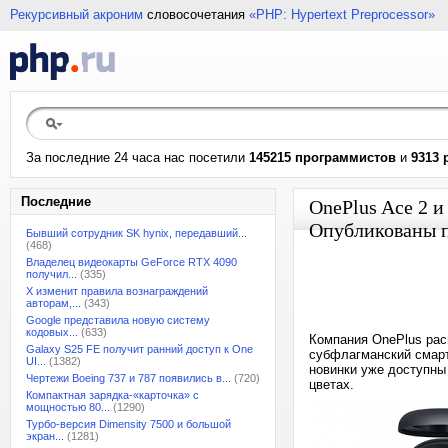
Рекурсивный акроним
словосочетания
«PHP: Hypertext Preprocessor»
За последние 24 часа нас посетили
145215 программистов
и
9313 
Последние
OnePlus Ace 2 и
Опубликованы 
Бывший сотрудник SK hynix, передавший...
(468)
Владелец видеокарты GeForce RTX 4090
получил...
(335)
X изменит правила вознаграждений
авторам,...
(343)
Google представила новую систему
кодовых...
(633)
Компания OnePlus рас
Galaxy S25 FE получит ранний доступ к One
субфлагманский смарт
UI...
(1382)
новинки уже доступны
Чертежи Boeing 737 и 787 появились в...
(720)
цветах.
Компактная зарядка-«карточка» с
мощностью 80...
(1290)
Турбо-версия Dimensity 7500 и большой
экран...
(1281)