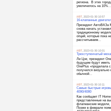
региона. В этих горо
увеличилось на 10%...
iXBT
, 2023-01-30 10:57
16-клапанные двигате
Президент АвтоВАЗа М
снова начать устанавл
традиционному модель
опций, которые пока 
рассчитываем...
iXBT
, 2023-01-30 10:01
Трехступенчатый меха
Ли Цзе, президент One
будущем будут иметь 
OnePlus «проделала с
получился визуально 
обычной...
iXBT
, 2023-01-30 10:11
Самые быстрые игровы
4090/4080
Как сообщает IT Home
представленные на вы
флагманские модели, 
Позже в феврале появ