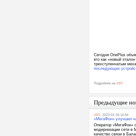
Сегодня OnePlus объя
его как «новый этало
трехступенчатым меха
последующих устройс
Подробнее на
iXBT
Предыдущие но
iXBT
, 2023-01-30 10:56
«МегаФон» улучшил ка
Оператор «МегаФон» с
модернизации сети в 
качество связи в Бал