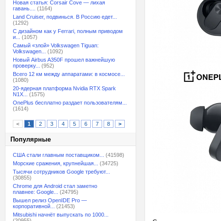
Новая статья: Corsair Cove — лихая
гавань....
(1164)
Land Cruiser, подвинься. В Россию едет...
(1292)
С дизайном как у Ferrari, полным приводом
и...
(1057)
Самый «злой» Volkswagen Tiguan:
Volkswagen...
(1092)
Новый Airbus A350F прошел важнейшую
проверку...
(952)
Всего 12 км между аппаратами: в космосе...
(1080)
20-ядерная платформа Nvidia RTX Spark
N1X...
(1575)
OnePlus бесплатно раздает пользователям...
(1614)
<
1
2
3
4
5
6
7
8
>
Популярные
США стали главным поставщиком...
(41598)
Морские сражения, крупнейшая...
(34725)
Тысячи сотрудников Google требуют...
(30855)
Chrome для Android стал заметно
плавнее: Google...
(24795)
Вышел релиз OpenIDE Pro —
корпоративной...
(21453)
Mitsubishi начнёт выпускать по 1000...
(20955)