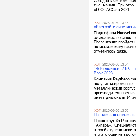
Сегодня к системе по
тыс. машин. При этом
«ГЛОНАСС» в 2021...
iXBT
, 2023-01-30 13:43
«Раскройте силу маги
Подшефная Huawei ком
ожидаемых новинок – 
Презентация пройдёт 
по московскому време
отметилось даже...
iXBT
, 2023-01-30 13:54
14/16 дюймов, 2,8K, I
Book 2023
Компания Raytheon со
получит современные п
металлический корпус
производительностью 
иметь диагональ 14 ил
iXBT
, 2023-01-30 13:56
Начались пневмоиспыт
Пресс-служба Роскосмо
«Ангара». Специалист
второй ступени макет
что это один из закл