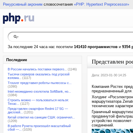
Рекурсивный акроним
словосочетания
«PHP: Hypertext Preprocessor»
За последние 24 часа нас посетили
141410 программистов
и
9354 
Последние
Представлен ро
В России начались поставки первого...
(1146)
Тысячи серверов оказались под угрозой
Дата: 2023-01-30 14:25
взлома...
(1117)
Trouver представил роботы-пылесосы с...
Компания Ростех пред
(1090)
предназначенный для 
Intel неожиданно озолотила SoftBank, но...
(1084)
Холдинг «Росэлектрон
Строить можно — пользоваться нельзя:
маршрутизатора Zenat
Техас...
(1127)
технические характери
Представлен смартфон Redmi 17 5G —
Граничный маршрутиза
дисплей...
(1201)
продвинутой фильтрац
Китай ответил на санкции США: ограничил...
устройство позволяет
(1209)
соединений.
В работе Рунета произошёл масштабный
сбой —...
(1026)