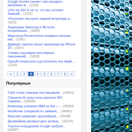
Google Gemini сможет сам находить
проблемы в...
(1220)
«Это на 100 % не то, что мы хотели»:
бывший...
(1321)
«Росатом» построит первый ветропарк в...
(1112)
Акционеры Samsung и SK hynix
потребовали...
(1094)
Марсоход Perseverance впервые показал,
как...
(1181)
Дефицит памяти грозит производству iPhone
18...
(1057)
Слежка под видом популярных
приложений:...
(1020)
OpenAI попросила суд отклонить иск Apple,...
(1216)
<
1
2
3
4
5
6
7
8
>
Популярные
США стали главным поставщиком...
(40031)
Character.AI запустила короткие ИИ-
сериалы...
(39530)
Инженеры уложили HBM на бок —...
(39293)
Китайские специалисты заявили,...
(34082)
Морские сражения, крупнейшая...
(33439)
Датамайнер раскрыл дату релиза...
(32276)
Тысячи сотрудников Google требуют...
(28397)