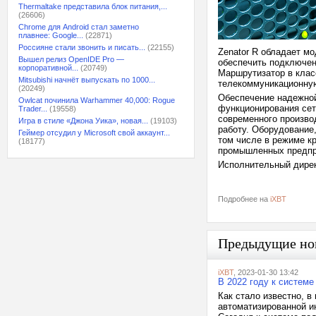
Thermaltake представила блок питания,...
(26606)
Chrome для Android стал заметно
плавнее: Google...
(22871)
Россияне стали звонить и писать...
(22155)
Zenator R обладает м
Вышел релиз OpenIDE Pro —
обеспечить подключени
корпоративной...
(20749)
Маршрутизатор в клас
Mitsubishi начнёт выпускать по 1000...
телекоммуникационную
(20249)
Обеспечение надежной
Owlcat починила Warhammer 40,000: Rogue
функционирования сет
Trader...
(19558)
современного произво
Игра в стиле «Джона Уика», новая...
(19103)
работу. Оборудование
Геймер отсудил у Microsoft свой аккаунт...
том числе в режиме кр
(18177)
промышленных предпри
Исполнительный дирек
Подробнее на
iXBT
Предыдущие но
iXBT
, 2023-01-30 13:42
В 2022 году к систем
Как стало известно, 
автоматизированной 