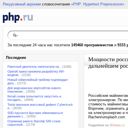
Рекурсивный акроним
словосочетания
«PHP: Hypertext Preprocessor»
За последние 24 часа нас посетили
145460 программистов
и
9333 
Последние
Мощности росси
дальнейшем рос
Ракетный двигатель напечатали на...
(3185)
OpenAI приостановила разработку ИИ-
модели...
(2230)
Новый геймплейный трейлер подтвердил
дату...
(2172)
Для марсианских вертолётов нового
поколения...
(2930)
Российские майнингов
Китай снова попытается запустить и
электроэнергии. По м
посадить...
(2894)
стоимость майнинговых
Tesla признала массовый дефект Cybertruck
и...
(3018)
Впрочем, ограничить 
на электроэнергию и п
SSD научатся быстрее обмениваться
данными с...
(2055)
Rachen/unsplash.com
Огромная ракета Starship S40 стала
серьезной...
(2179)
Подробнее на
3Dnews.ru