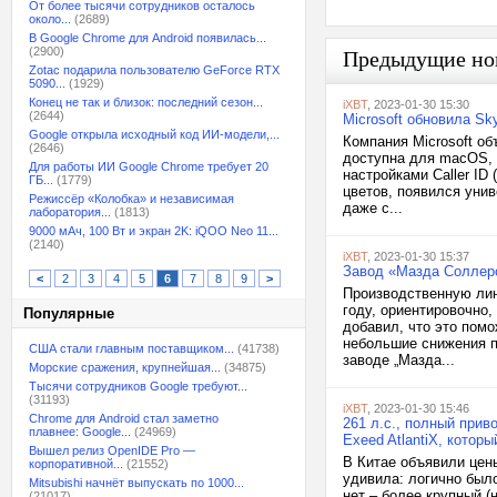
От более тысячи сотрудников осталось
около...
(2689)
В Google Chrome для Android появилась...
(2900)
Предыдущие но
Zotac подарила пользователю GeForce RTX
5090...
(1929)
Конец не так и близок: последний сезон...
iXBT
, 2023-01-30 15:30
(2644)
Microsoft обновила S
Google открыла исходный код ИИ-модели,...
Компания Microsoft об
(2646)
доступна для macOS, W
Для работы ИИ Google Chrome требует 20
настройками Caller ID
ГБ...
(1779)
цветов, появился уни
Режиссёр «Колобка» и независимая
даже с...
лаборатория...
(1813)
9000 мАч, 100 Вт и экран 2K: iQOO Neo 11...
(2140)
iXBT
, 2023-01-30 15:37
Завод «Мазда Соллерс
<
2
3
4
5
6
7
8
9
>
Производственную лин
году, ориентировочно,
Популярные
добавил, что это пом
небольшие снижения п
США стали главным поставщиком...
(41738)
заводе „Мазда...
Морские сражения, крупнейшая...
(34875)
Тысячи сотрудников Google требуют...
(31193)
iXBT
, 2023-01-30 15:46
Chrome для Android стал заметно
261 л.с., полный прив
плавнее: Google...
(24969)
Exeed AtlantiX, котор
Вышел релиз OpenIDE Pro —
В Китае объявили цены
корпоративной...
(21552)
удивила: логично было
Mitsubishi начнёт выпускать по 1000...
нет – более крупный (
(21017)