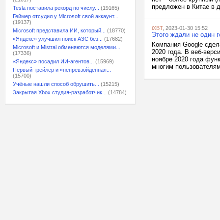
предложен в Китае в д
Tesla поставила рекорд по числу...
(19165)
Геймер отсудил у Microsoft свой аккаунт...
(19137)
iXBT
, 2023-01-30 15:52
Microsoft представила ИИ, который...
(18770)
Этого ждали не один 
«Яндекс» улучшил поиск АЗС без...
(17682)
Компания Google сдел
Microsoft и Mistral обменяются моделями...
2020 года. В веб-вер
(17336)
ноябре 2020 года фун
«Яндекс» посадил ИИ-агентов...
(15969)
многим пользователям,
Первый трейлер и «непревзойдённая...
(15700)
Учёные нашли способ обрушить...
(15215)
Закрытая Xbox студия-разработчик...
(14784)