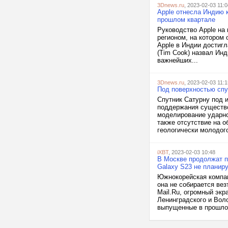
3Dnews.ru
, 2023-02-03 11:0
Apple отнесла Индию 
прошлом квартале
Руководство Apple на
регионом, на котором
Apple в Индии достигл
(Tim Cook) назвал Ин
важнейших...
3Dnews.ru
, 2023-02-03 11:1
Под поверхностью спу
Спутник Сатурну под 
поддержания существо
моделирование ударно
также отсутствие на 
геологически молодого
iXBT
, 2023-02-03 10:48
В Москве продолжат п
Galaxy S23 не планир
Южнокорейская компан
она не собирается вез
Mail.Ru, огромный экр
Ленинградского и Вол
выпущенные в прошло