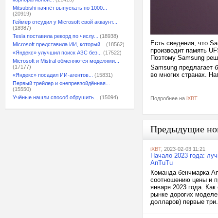
Mitsubishi начнёт выпускать по 1000...
(20919)
Геймер отсудил у Microsoft свой аккаунт...
(18987)
Tesla поставила рекорд по числу...
(18938)
Есть сведения, что Sa
Microsoft представила ИИ, который...
(18562)
производит память UFS
«Яндекс» улучшил поиск АЗС без...
(17522)
Поэтому Samsung реш
Microsoft и Mistral обменяются моделями...
(17177)
Samsung предлагает б
во многих странах. На
«Яндекс» посадил ИИ-агентов...
(15831)
Первый трейлер и «непревзойдённая...
(15550)
Учёные нашли способ обрушить...
(15094)
Подробнее на
iXBT
Предыдущие но
iXBT
, 2023-02-03 11:21
Начало 2023 года: лу
AnTuTu
Команда бенчмарка An
соотношению цены и п
января 2023 года. Как
рынке дорогих моделей
долларов) первые три.