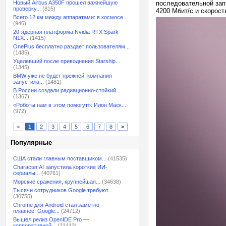
Новый Airbus A350F прошел важнейшую
последовательной зап
проверку...
(815)
4200 Мбит/с и скорост
Всего 12 км между аппаратами: в космосе...
(946)
20-ядерная платформа Nvidia RTX Spark
N1X...
(1415)
OnePlus бесплатно раздает пользователям...
(1485)
Уцелевший после приводнения Starship...
(1345)
BMW уже не будет прежней: компания
запустила...
(1481)
В России создали радиационно-стойкий...
(1367)
«Роботы нам в этом помогут»: Илон Маск...
(972)
<
1
2
3
4
5
6
7
8
>
Популярные
США стали главным поставщиком...
(41535)
Character.AI запустила короткие ИИ-
сериалы...
(40761)
Морские сражения, крупнейшая...
(34638)
Тысячи сотрудников Google требуют...
(30755)
Chrome для Android стал заметно
плавнее: Google...
(24712)
Вышел релиз OpenIDE Pro —
корпоративной...
(21413)