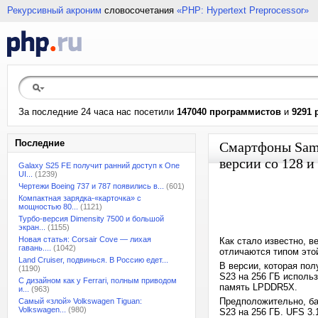
Рекурсивный акроним
словосочетания
«PHP: Hypertext Preprocessor»
За последние 24 часа нас посетили
147040 программистов
и
9291 
Последние
Смартфоны Sams
версии со 128 
Galaxy S25 FE получит ранний доступ к One
UI...
(1239)
Чертежи Boeing 737 и 787 появились в...
(601)
Компактная зарядка-«карточка» с
мощностью 80...
(1121)
Турбо-версия Dimensity 7500 и большой
экран...
(1155)
Новая статья: Corsair Cove — лихая
Как стало известно, 
гавань....
(1042)
отличаются типом это
Land Cruiser, подвинься. В Россию едет...
В версии, которая пол
(1190)
S23 на 256 ГБ исполь
С дизайном как у Ferrari, полным приводом
память LPDDR5X.
и...
(963)
Предположительно, ба
Самый «злой» Volkswagen Tiguan:
Volkswagen...
(980)
S23 на 256 ГБ. UFS 3.