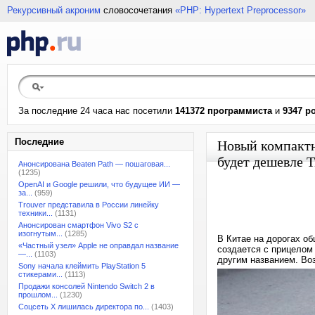
Рекурсивный акроним
словосочетания
«PHP: Hypertext Preprocessor»
За последние 24 часа нас посетили
141372 программиста
и
9347 р
Последние
Новый компактн
будет дешевле T
Анонсирована Beaten Path — пошаговая...
(1235)
OpenAI и Google решили, что будущее ИИ —
за...
(959)
Trouver представила в России линейку
техники...
(1131)
Анонсирован смартфон Vivo S2 с
изогнутым...
(1285)
В Китае на дорогах о
«Частный узел» Apple не оправдал название
создается с прицелом 
—...
(1103)
другим названием. Во
Sony начала клеймить PlayStation 5
стикерами...
(1113)
Продажи консолей Nintendo Switch 2 в
прошлом...
(1230)
Соцсеть X лишилась директора по...
(1403)