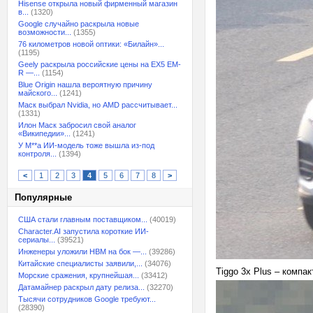
Hisense открыла новый фирменный магазин
в...
(1320)
Google случайно раскрыла новые
возможности...
(1355)
76 километров новой оптики: «Билайн»...
(1195)
Geely раскрыла российские цены на EX5 EM-
R —...
(1154)
Blue Origin нашла вероятную причину
майского...
(1241)
Маск выбрал Nvidia, но AMD рассчитывает...
(1331)
Илон Маск забросил свой аналог
«Википедии»...
(1241)
У M**a ИИ-модель тоже вышла из-под
контроля...
(1394)
<
1
2
3
4
5
6
7
8
>
Популярные
США стали главным поставщиком...
(40019)
Character.AI запустила короткие ИИ-
сериалы...
(39521)
Инженеры уложили HBM на бок —...
(39286)
Китайские специалисты заявили,...
(34076)
Tiggo 3x Plus – компа
Морские сражения, крупнейшая...
(33412)
Датамайнер раскрыл дату релиза...
(32270)
Тысячи сотрудников Google требуют...
(28390)