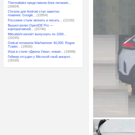
Thermaltake представила блок питания,...
(26604)
Chrome для Android стал заметно
плавнее: Google...
(22854)
Россияне стали звонить и писать...
(22150)
Вышел релиз OpenIDE Pro —
корпоративной...
(20746)
Mitsubishi начнёт выпускать по 1000...
(20245)
Owlcat починила Warhammer 40,000: Rogue
Trader...
(19555)
Игра в стиле «Джона Уика», новая...
(19098)
Геймер отсудил у Microsoft свой аккаунт...
(18165)