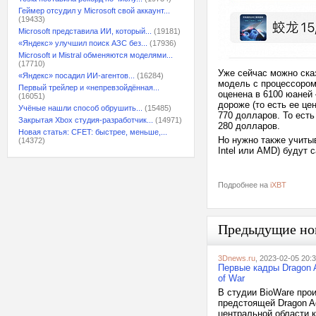
Геймер отсудил у Microsoft свой аккаунт...
(19433)
Microsoft представила ИИ, который...
(19181)
«Яндекс» улучшил поиск АЗС без...
(17936)
Microsoft и Mistral обменяются моделями...
(17710)
Уже сейчас можно сказ
«Яндекс» посадил ИИ-агентов...
(16284)
модель с процессором
Первый трейлер и «непревзойдённая...
оценена в 6100 юаней
(16051)
дороже (то есть ее це
Учёные нашли способ обрушить...
(15485)
770 долларов. То есть
Закрытая Xbox студия-разработчик...
(14971)
280 долларов.
Новая статья: CFET: быстрее, меньше,...
Но нужно также учиты
(14372)
Intel или AMD) будут 
Подробнее на
iXBT
Предыдущие но
3Dnews.ru
, 2023-02-05 20:
Первые кадры Dragon A
of War
В студии BioWare про
предстоящей Dragon Ag
центральной области к