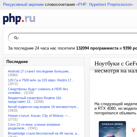
Рекурсивный акроним
словосочетания
«PHP: Hypertext Preprocessor»
За последние 24 часа нас посетили
132094 программиста
и
9390 р
Последние
Ноутбуки c GeF
несмотря на на
Android 17 станет последним большим...
(3580)
120 Гц и 7500 мАч за 220 евро. Redmi 17...
(2972)
Смартфоны будут снимать в HDR без
склейки...
(3218)
Бюджетный смартфон Realme 16x
представят 12...
(3268)
На следующей неделе 
Китай подвесил над морем 16-мегаваттную...
и RTX 4080, но модел
(3403)
поторопился объявить
Новая статья: Kusan: City of Wolves —...
(2731)
Сито 21-го века: ученые впервые
разделили...
(3341)
Breathedge стала бесплатной на 48 часов, а...