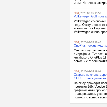
игры. Источник изображ
iXBT
, 2023-02-05 19:59
Volkswagen Golf прова
Volkswagen со своими
года. Отступления от 
новым авто в Европе с
Volkswagen снова пров
iXBT
, 2023-02-05 19:43
OnePlus пожадничала.
Утечка, случившаяся 
смартфона. Тут есть о
китайского OnePlus 11
самое и с флеш-память
iXBT
, 2023-02-05 19:01
Старая, но очень дор
GPU готовы купить за
На eBay проходит нео
прототип 3dfx Voodoo 
графическими процесс
планировалось уже сер
положило конец серии. 