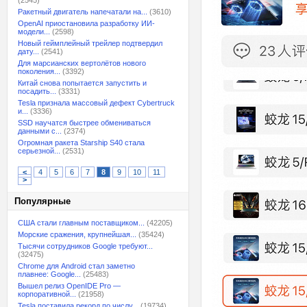
(2545)
Ракетный двигатель напечатали на...
(3610)
OpenAI приостановила разработку ИИ-
модели...
(2598)
Новый геймплейный трейлер подтвердил
дату...
(2541)
Для марсианских вертолётов нового
поколения...
(3392)
Китай снова попытается запустить и
посадить...
(3331)
Tesla признала массовый дефект Cybertruck
и...
(3336)
SSD научатся быстрее обмениваться
данными с...
(2374)
Огромная ракета Starship S40 стала
серьезной...
(2531)
<
4
5
6
7
8
9
10
11
>
Популярные
США стали главным поставщиком...
(42205)
Морские сражения, крупнейшая...
(35424)
Тысячи сотрудников Google требуют...
(32475)
Chrome для Android стал заметно
плавнее: Google...
(25483)
Вышел релиз OpenIDE Pro —
корпоративной...
(21958)
Tesla поставила рекорд по числу...
(19734)