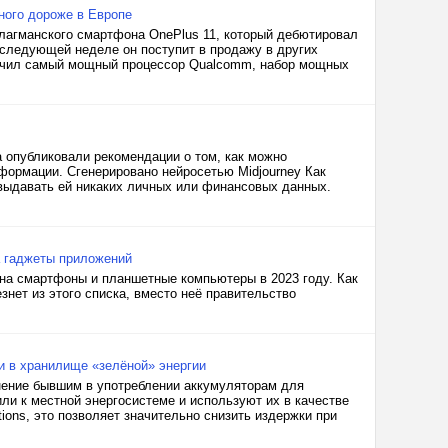
ного дороже в Европе
лагманского смартфона OnePlus 11, который дебютировал
а следующей неделе он поступит в продажу в других
учил самый мощный процессор Qualcomm, набор мощных
а опубликовали рекомендации о том, как можно
ормации. Сгенерировано нейросетью Midjourney Как
 выдавать ей никаких личных или финансовых данных.
а гаджеты приложений
 на смартфоны и планшетные компьютеры в 2023 году. Как
нет из этого списка, вместо неё правительство
и в хранилище «зелёной» энергии
нение бывшим в употреблении аккумуляторам для
ли к местной энергосистеме и используют их в качестве
ions, это позволяет значительно снизить издержки при