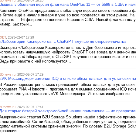
3Dnews.ru
, 2023-02-07 18:26
Вышла глобальная версия флагмана OnePlus 11 — от $699 в США и нам
Компания OnePlus представила глобальную версию своего новейшего ф
в Китае ещё в начале января и уже во всю продаётся на этом рынке. Н
странах — 16 февраля он появится Европе и США. Новый флагман пол
камер, быстрый...
iXBT
, 2023-02-07 17:29
«Лаборатория Касперского»: с ChatGPT «лучше не откровенничать»
Эксперты «Лаборатории Касперского» в честь Дня безопасного интернет
использовать нашумевшую нейросеть ChatGPT без вреда для ценной инф
отмечают в «Лаборатории», с ChatGPT «лучше не откровенничать» и не
Ведь при работе с ней используется...
3Dnews.ru
, 2023-02-07 17:29
«VK Мессенджер» заменил ICQ в списке обязательных для установки н
В России пересмотрен список приложений, обязательных для установки
сообщает РИА «Новости», программа для обмена сообщениями ICQ исчез
предписало устанавливать «VK Мессенджер». Источник изображения:...
3Dnews.ru
, 2023-02-07 17:41
Для старых батарей электромобилей нашли применение — их превратил
Американский стартап B2U Storage Solutions нашёл эффективное приме
электромобилей. Сотни батарей, объединённые в единую сеть, подключи
дополнительной системы хранения энергии. По словам B2U Storage Solut
хранении...