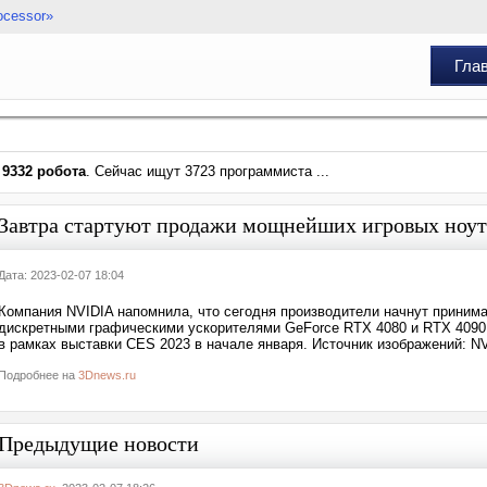
ocessor»
Гла
и
9332 робота
. Сейчас ищут 3723 программиста ...
Завтра стартуют продажи мощнейших игровых ноут
Дата: 2023-02-07 18:04
Компания NVIDIA напомнила, что сегодня производители начнут приним
дискретными графическими ускорителями GeForce RTX 4080 и RTX 4090
в рамках выставки CES 2023 в начале января. Источник изображений: N
Подробнее на
3Dnews.ru
Предыдущие новости