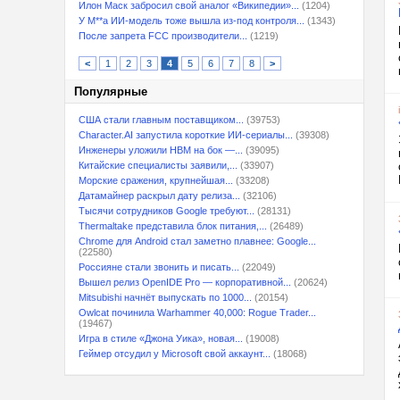
Илон Маск забросил свой аналог «Википедии»...
(1204)
У M**a ИИ-модель тоже вышла из-под контроля...
(1343)
После запрета FCC производители...
(1219)
<
1
2
3
4
5
6
7
8
>
Популярные
США стали главным поставщиком...
(39753)
Character.AI запустила короткие ИИ-сериалы...
(39308)
Инженеры уложили HBM на бок —...
(39095)
Китайские специалисты заявили,...
(33907)
Морские сражения, крупнейшая...
(33208)
Датамайнер раскрыл дату релиза...
(32106)
Тысячи сотрудников Google требуют...
(28131)
Thermaltake представила блок питания,...
(26489)
Chrome для Android стал заметно плавнее: Google...
(22580)
Россияне стали звонить и писать...
(22049)
Вышел релиз OpenIDE Pro — корпоративной...
(20624)
Mitsubishi начнёт выпускать по 1000...
(20154)
Owlcat починила Warhammer 40,000: Rogue Trader...
(19467)
Игра в стиле «Джона Уика», новая...
(19008)
Геймер отсудил у Microsoft свой аккаунт...
(18068)