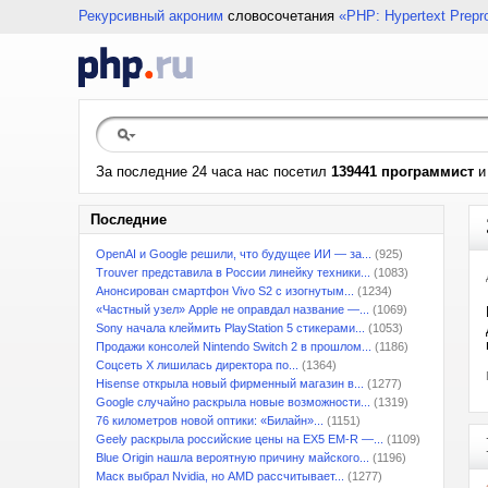
Рекурсивный акроним
словосочетания
«PHP: Hypertext Prepr
За последние 24 часа нас посетил
139441 программист
Последние
OpenAI и Google решили, что будущее ИИ — за...
(925)
Trouver представила в России линейку техники...
(1083)
Анонсирован смартфон Vivo S2 с изогнутым...
(1234)
«Частный узел» Apple не оправдал название —...
(1069)
Sony начала клеймить PlayStation 5 стикерами...
(1053)
Продажи консолей Nintendo Switch 2 в прошлом...
(1186)
Соцсеть X лишилась директора по...
(1364)
Hisense открыла новый фирменный магазин в...
(1277)
Google случайно раскрыла новые возможности...
(1319)
76 километров новой оптики: «Билайн»...
(1151)
Geely раскрыла российские цены на EX5 EM-R —...
(1109)
Blue Origin нашла вероятную причину майского...
(1196)
Маск выбрал Nvidia, но AMD рассчитывает...
(1277)