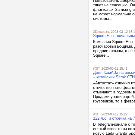
Пользователь американ
тянет на сенсацию. Он
флагманах Samsung и 
не может нормально с
системы...
3Dnews.ru
, 2023-03-12 16:
Square Enix: начальн
Компания Square Enix 
разочаровывающими. Д
средние отзывы, а её 
Square...
iXBT
, 2023-03-12 15:41
Доля КамАЗа на росси
– китайский Sitrak C7H
«Автостат» озвучил ит
отечественного флагм
отмечают: в годовом 
Продажи упали еще бо
грузовиков, то в февра
iXBT
, 2023-03-12 15:22
122 л.с. и отсечка на
В Telegram-канале с 
снятый известным авт
новую Lada Granta Spo