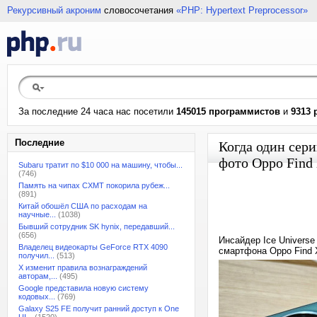
Рекурсивный акроним
словосочетания
«PHP: Hypertext Preprocessor»
За последние 24 часа нас посетили
145015 программистов
и
9313 
Последние
Когда один сер
фото Oppo Find 
Subaru тратит по $10 000 на машину, чтобы...
(746)
Память на чипах CXMT покорила рубеж...
(891)
Китай обошёл США по расходам на
научные...
(1038)
Бывший сотрудник SK hynix, передавший...
(656)
Инсайдер Ice Univers
Владелец видеокарты GeForce RTX 4090
смартфона Oppo Find 
получил...
(513)
X изменит правила вознаграждений
авторам,...
(495)
Google представила новую систему
кодовых...
(769)
Galaxy S25 FE получит ранний доступ к One