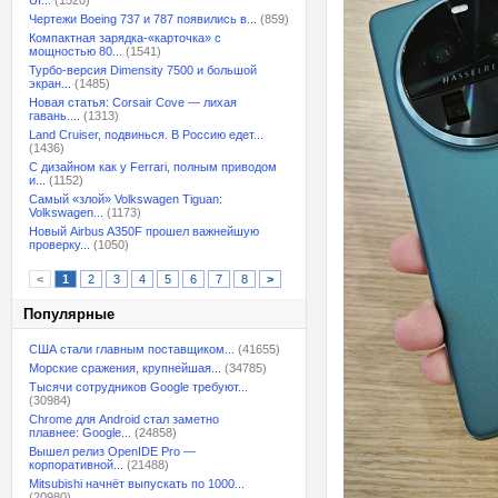
UI...
(1520)
Чертежи Boeing 737 и 787 появились в...
(859)
Компактная зарядка-«карточка» с
мощностью 80...
(1541)
Турбо-версия Dimensity 7500 и большой
экран...
(1485)
Новая статья: Corsair Cove — лихая
гавань....
(1313)
Land Cruiser, подвинься. В Россию едет...
(1436)
С дизайном как у Ferrari, полным приводом
и...
(1152)
Самый «злой» Volkswagen Tiguan:
Volkswagen...
(1173)
Новый Airbus A350F прошел важнейшую
проверку...
(1050)
<
1
2
3
4
5
6
7
8
>
Популярные
США стали главным поставщиком...
(41655)
Морские сражения, крупнейшая...
(34785)
Тысячи сотрудников Google требуют...
(30984)
Chrome для Android стал заметно
плавнее: Google...
(24858)
Вышел релиз OpenIDE Pro —
корпоративной...
(21488)
Mitsubishi начнёт выпускать по 1000...
(20980)