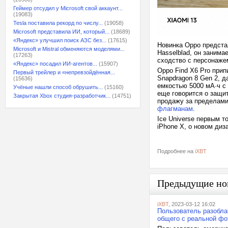
Геймер отсудил у Microsoft свой аккаунт...
(19083)
Tesla поставила рекорд по числу...
(19058)
Microsoft представила ИИ, который...
(18689)
«Яндекс» улучшил поиск АЗС без...
(17615)
Новинка Oppo предста
Microsoft и Mistral обменяются моделями...
Hasselblad, он занима
(17263)
сходство с персонаже
«Яндекс» посадил ИИ-агентов...
(15907)
Oppo Find X6 Pro при
Первый трейлер и «непревзойдённая...
Snapdragon 8 Gen 2, д
(15636)
емкостью 5000 мА·ч с 
Учёные нашли способ обрушить...
(15160)
еще говорится о защит
Закрытая Xbox студия-разработчик...
(14751)
продажу за пределами
флагманам
.
Ice Universe первым т
iPhone X, о новом ди
Подробнее на
iXBT
Предыдущие но
iXBT
, 2023-03-12 16:02
Пользователь разобл
общего с реальной ф