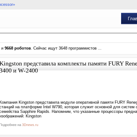
ocessor»
Гла
и
9668 роботов
. Сейчас ищут 3648 программистов ...
Kingston представила комплекты памяти FURY Ren
3400 и W-2400
Компания Kingston представила модули оперативной памяти FURY Rene
станций на платформе Intel W790, которая служит основной для систем 
семейства Sapphire Rapids. Напомним, что указанные процессоры предн
изображений: Kingston
Подробнее на
3Dnews.ru