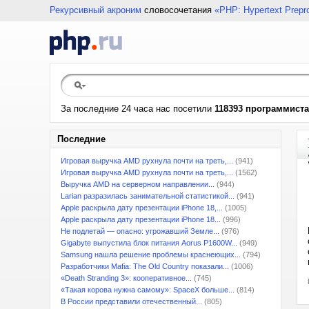
Рекурсивный акроним
словосочетания
«PHP: Hypertext Prepr
За последние 24 часа нас посетили
118393 программиста
Последние
Игровая выручка AMD рухнула почти на треть,...
(941)
Игровая выручка AMD рухнула почти на треть,...
(1562)
Выручка AMD на серверном направлении...
(944)
Larian разразилась занимательной статистикой...
(941)
Apple раскрыла дату презентации iPhone 18,...
(1005)
Apple раскрыла дату презентации iPhone 18...
(996)
Не подлетай — опасно: угрожавший Земле...
(976)
Gigabyte выпустила блок питания Aorus P1600W...
(949)
Samsung нашла решение проблемы краснеющих...
(794)
Разработчики Mafia: The Old Country показали...
(1006)
«Death Stranding 3»: кооперативное...
(745)
«Такая корова нужна самому»: SpaceX больше...
(814)
В России представили отечественный...
(805)