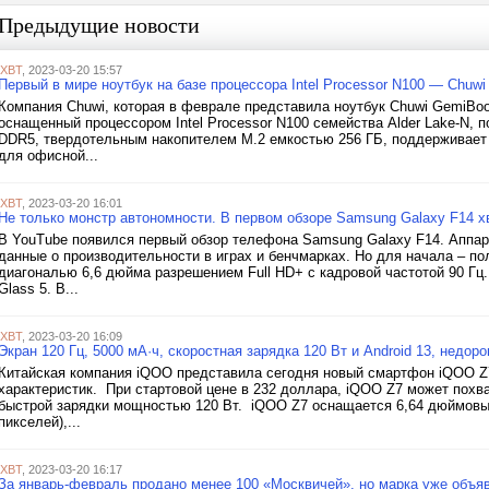
Предыдущие новости
iXBT
, 2023-03-20 15:57
Первый в мире ноутбук на базе процессора Intel Processor N100 — Chuw
Компания Chuwi, которая в феврале представила ноутбук Chuwi GemiBoo
оснащенный процессором Intel Processor N100 семейства Alder Lake-N, 
DDR5, твердотельным накопителем M.2 емкостью 256 ГБ, поддерживает Wi
для офисной...
iXBT
, 2023-03-20 16:01
Не только монстр автономности. В первом обзоре Samsung Galaxy F14 х
В YouTube появился первый обзор телефона Samsung Galaxy F14. Аппара
данные о производительности в играх и бенчмарках. Но для начала – по
диагональю 6,6 дюйма разрешением Full HD+ с кадровой частотой 90 Гц.
Glass 5. В...
iXBT
, 2023-03-20 16:09
Экран 120 Гц, 5000 мА·ч, скоростная зарядка 120 Вт и Android 13, недор
Китайская компания iQOO представила сегодня новый смартфон iQOO Z
характеристик. При стартовой цене в 232 доллара, iQOO Z7 может похв
быстрой зарядки мощностью 120 Вт. iQOO Z7 оснащается 6,64 дюймовым
пикселей),...
iXBT
, 2023-03-20 16:17
За январь-февраль продано менее 100 «Москвичей», но марка уже объя