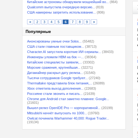
Китайские астрономы обнаружили мощнейший во...
(864)
Qualcomm выпустила очередную версию...
(819)
США намерены запретить использование...
(806)
<
2
3
4
5
6
7
8
9
>
Популярные
Анонсированы умные очки Solos...
(55482)
США стали главным поставщиком...
(38713)
Character.AI запустила короткие ИИ-сериалы...
(38433)
Инженеры уложили HBM на бок —...
(38364)
Китайские специалисты заявили,...
(33302)
Морские сражения, крупнейшая...
(32271)
Датамайнер раскрыл дату релиза...
(31540)
Тысячи сотрудников Google требуют...
(27240)
Thermaltake представила блок питания,...
(26089)
Xbox отметила выход дополнения...
(22683)
Россияне стали звонить и писать...
(21639)
Chrome для Android стал заметно плавнее: Google...
(21601)
Вышел релиз OpenIDE Pro — корпоративной...
(20199)
Mitsubishi начнёт выпускать по 1000...
(19760)
Owlcat починила Warhammer 40,000: Rogue Trader...
(19134)