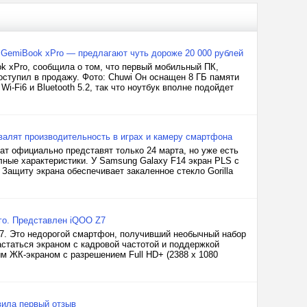
i GemiBook xPro — предлагают чуть дороже 20 000 рублей
k xPro, сообщила о том, что первый мобильный ПК,
поступил в продажу. Фото: Chuwi Он оснащен 8 ГБ памяти
-Fi6 и Bluetooth 5.2, так что ноутбук вполне подойдет
валят производительность в играх и камеру смартфона
т официально представят только 24 марта, но уже есть
лные характеристики. У Samsung Galaxy F14 экран PLS с
 Защиту экрана обеспечивает закаленное стекло Gorilla
ого. Представлен iQOO Z7
7. Это недорогой смартфон, получивший необычный набор
астаться экраном с кадровой частотой и поддержкой
 ЖК-экраном с разрешением Full HD+ (2388 х 1080
вила первый отзыв