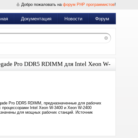
Добро пожаловать на
форум PHP программистов
!
вная
Документация
Новости
Форум
egade Pro DDR5 RDIMM для Intel Xeon W-
Дата:
2023-
03-
20
17:20
gade Pro DDR5 RDIMM, предназначенные для рабочих
с процессорами Intel Xeon W-3400 и Xeon W-2400
азначены для мощных рабочих станций. Источник