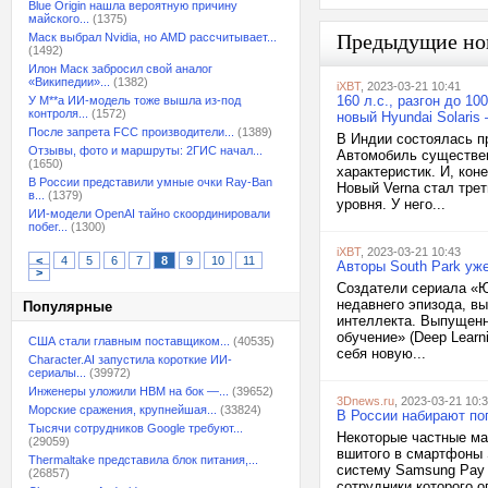
Blue Origin нашла вероятную причину
майского...
(1375)
Предыдущие но
Маск выбрал Nvidia, но AMD рассчитывает...
(1492)
Илон Маск забросил свой аналог
«Википедии»...
(1382)
iXBT
, 2023-03-21 10:41
160 л.с., разгон до 1
У M**a ИИ-модель тоже вышла из-под
контроля...
(1572)
новый Hyundai Solaris
После запрета FCC производители...
(1389)
В Индии состоялась пр
Отзывы, фото и маршруты: 2ГИС начал...
Автомобиль существен
(1650)
характеристик. И, кон
В России представили умные очки Ray-Ban
Новый Verna стал тре
в...
(1379)
уровня. У него...
ИИ-модели OpenAI тайно скоординировали
побег...
(1300)
iXBT
, 2023-03-21 10:43
<
4
5
6
7
8
9
10
11
Авторы South Park уж
>
Создатели сериала «Ю
недавнего эпизода, в
Популярные
интеллекта. Выпущенн
обучение» (Deep Lear
США стали главным поставщиком...
(40535)
себя новую...
Character.AI запустила короткие ИИ-
сериалы...
(39972)
Инженеры уложили HBM на бок —...
(39652)
3Dnews.ru
, 2023-03-21 10:
Морские сражения, крупнейшая...
(33824)
В России набирают по
Тысячи сотрудников Google требуют...
Некоторые частные ма
(29059)
вшитого в смартфоны 
Thermaltake представила блок питания,...
систему Samsung Pay 
(26857)
сотрудники которого о