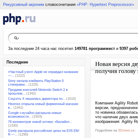
Рекурсивный акроним
словосочетания
«PHP: Hypertext Preprocessor»
За последние 24 часа нас посетил
149781 программист
и
9397 роб
Последние
Новая версия дв
получив голову 
«Частный узел» Apple не оправдал название
—...
(1222)
Sony начала клеймить PlayStation 5
стикерами...
(1225)
Продажи консолей Nintendo Switch 2 в
прошлом...
(1342)
Соцсеть X лишилась директора по...
(1515)
Компания Agility Robo
Hisense открыла новый фирменный магазин
версии, предназначенн
в...
(1441)
то новинка обзавелась
Google случайно раскрыла новые
возможности...
(1503)
что наличие двух ани
изображения: Agility R
76 километров новой оптики: «Билайн»...
(1330)
Подробнее на
3Dnews.ru
Geely раскрыла российские цены на EX5 EM-
R —...
(1290)