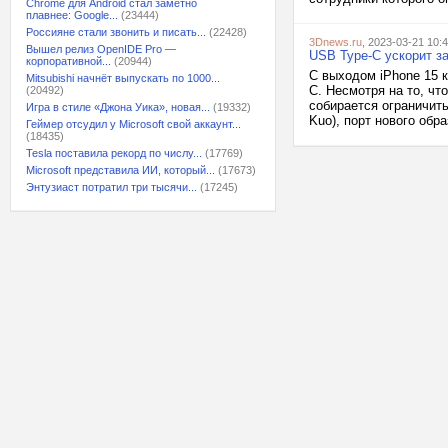
Chrome для Android стал заметно
плавнее: Google...
(23444)
Россияне стали звонить и писать...
(22428)
3Dnews.ru
, 2023-03-21 10:
Вышел релиз OpenIDE Pro —
USB Type-C ускорит з
корпоративной...
(20944)
С выходом iPhone 15 к
Mitsubishi начнёт выпускать по 1000...
C. Несмотря на то, ч
(20492)
собирается ограничить
Игра в стиле «Джона Уика», новая...
(19332)
Kuo), порт нового обр
Геймер отсудил у Microsoft свой аккаунт...
(18435)
Tesla поставила рекорд по числу...
(17769)
Microsoft представила ИИ, который...
(17673)
Энтузиаст потратил три тысячи...
(17245)