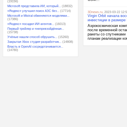
(19156)
Microsoft представила ИИ, который...
(18832)
«Яндекс» улучшил поиск АЗС без...
(17714)
3Dnews.ru
, 2023-03-22 12:
Virgin Orbit начала в
Microsoft и Mistral обменяются моделями...
(17386)
инвестиции в размере
«Яндекс» посадил ИИ-агентов...
(16013)
Аэрокосмическая компа
Первый трейлер и «непревзойдённая...
после временной оста
(15738)
ракеты со спутниками
Учёные нашли способ обрушить...
(15260)
планам реализации ком
Закрытая Xbox студия-разработчик...
(14808)
Власть в OpenAI сосредотачивается...
(14780)