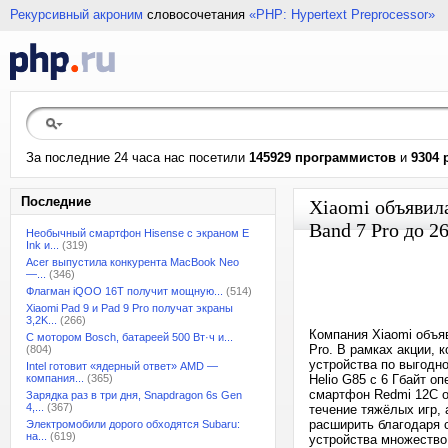
Рекурсивный акроним
словосочетания
«PHP: Hypertext Preprocessor»
За последние 24 часа нас посетили
145929 программистов
и
9304 
Последние
Xiaomi объявил
Band 7 Pro до 2
Необычный смартфон Hisense с экраном E
Ink и...
(319)
Acer выпустила конкурента MacBook Neo
—...
(346)
Флагман iQOO 16T получит мощную...
(514)
Xiaomi Pad 9 и Pad 9 Pro получат экраны
3,2K...
(266)
Компания Xiaomi объя
С мотором Bosch, батареей 500 Вт·ч и...
Pro. В рамках акции, 
(804)
устройства по выгодн
Intel готовит «ядерный ответ» AMD —
компания...
(365)
Helio G85 с 6 Гбайт о
смартфон Redmi 12C о
Зарядка раз в три дня, Snapdragon 6s Gen
4,...
(367)
течение тяжёлых игр,
расширить благодаря с
Электромобили дорого обходятся Subaru:
на...
(619)
устройства множество