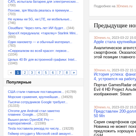
CATL испытала батарею для электрических...
(700)
Подробнее на
3Dnews.ru
Похоже, зря Mazda рвалась в премиум....
(703)
Не нужны ни 5G, ни LTE, ни мобильные...
(746)
Предыдущие но
Cloudflare: Через пять лет ИИ будет...
(344)
SpaceX передумала: «тарелку» Starlink Mini...
(693)
3Dnews.ru
, 2023-03-22 15:
Apple стала крупнейш
Один нанометр — и обычный материал...
(783)
Аналитическое агентст
«Сюрреализм во всей красе»: первое...
смартфонов. Оказалос
(1034)
этой позиции главног
Целых 40 Вт для встроенной графики: Intel...
(1040)
3Dnews.ru
, 2023-03-22 15:
<
1
2
3
4
5
6
7
8
>
История успеха: фанат
4, устроился на работ
Популярные
Портал GamesRadar об
Evil 4 HD Project Аль
США стали главным поставщиком...
(41789)
изображения: Steam
Морские сражения, крупнейшая...
(34929)
Тысячи сотрудников Google требуют...
(31333)
3Dnews.ru
, 2023-03-22 15:
Chrome для Android стал заметно
Представлен 200-долла
плавнее: Google...
(25033)
50 Мп
Вышел релиз OpenIDE Pro —
Серия смартфонов сре
корпоративной...
(21590)
Новинка не может пох
Tesla поставила рекорд по числу...
(19228)
предложить хорошую к
Геймер отсудил у Microsoft свой аккаунт...
GSM...