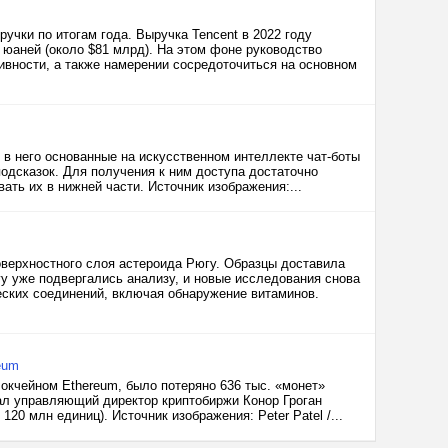
ручки по итогам года. Выручка Tencent в 2022 году
юаней (около $81 млрд). На этом фоне руководство
ивности, а также намерении сосредоточиться на основном
 в него основанные на искусственном интеллекте чат-боты
одсказок. Для получения к ним доступа достаточно
ать их в нижней части. Источник изображения:...
оверхностного слоя астероида Рюгу. Образцы доставила
гу уже подвергались анализу, и новые исследования снова
еских соединений, включая обнаружение витаминов.
eum
локчейном Ethereum, было потеряно 636 тыс. «монет»
ал управляющий директор криптобиржи Конор Гроган
120 млн единиц). Источник изображения: Peter Patel /...