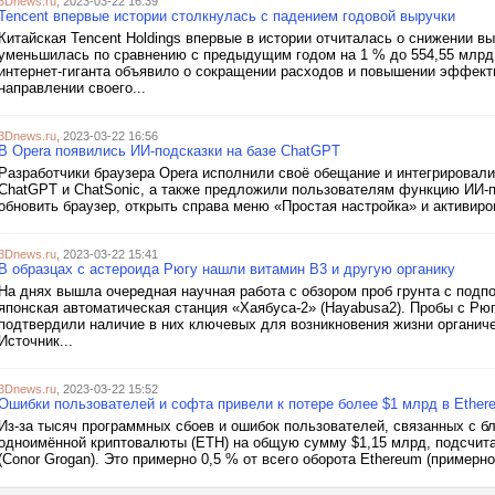
3Dnews.ru
, 2023-03-22 16:39
Tencent впервые истории столкнулась с падением годовой выручки
Китайская Tencent Holdings впервые в истории отчиталась о снижении вы
уменьшилась по сравнению с предыдущим годом на 1 % до 554,55 млрд 
интернет-гиганта объявило о сокращении расходов и повышении эффект
направлении своего...
3Dnews.ru
, 2023-03-22 16:56
В Opera появились ИИ-подсказки на базе ChatGPT
Разработчики браузера Opera исполнили своё обещание и интегрировали
ChatGPT и ChatSonic, а также предложили пользователям функцию ИИ-п
обновить браузер, открыть справа меню «Простая настройка» и активиров
3Dnews.ru
, 2023-03-22 15:41
В образцах с астероида Рюгу нашли витамин B3 и другую органику
На днях вышла очередная научная работа с обзором проб грунта с подп
японская автоматическая станция «Хаябуса-2» (Hayabusa2). Пробы с Рю
подтвердили наличие в них ключевых для возникновения жизни органич
Источник...
3Dnews.ru
, 2023-03-22 15:52
Ошибки пользователей и софта привели к потере более $1 млрд в Ether
Из-за тысяч программных сбоев и ошибок пользователей, связанных с б
одноимённой криптовалюты (ETH) на общую сумму $1,15 млрд, подсчит
(Conor Grogan). Это примерно 0,5 % от всего оборота Ethereum (примерно 