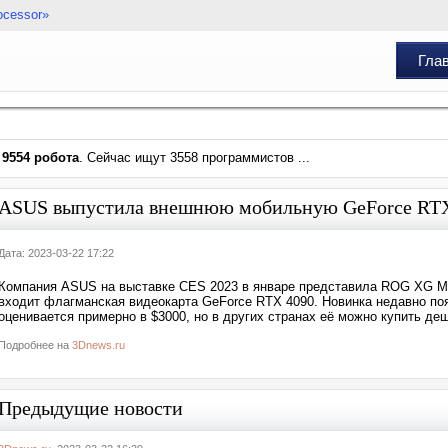
ocessor»
Гла
и
9554 робота
. Сейчас ищут 3558 программистов ...
ASUS выпустила внешнюю мобильную GeForce RTX 4
Дата: 2023-03-22 17:22
Компания ASUS на выставке CES 2023 в январе представила ROG XG Mob
входит флагманская видеокарта GeForce RTX 4090. Новинка недавно поя
оценивается примерно в $3000, но в других странах её можно купить д
Подробнее на
3Dnews.ru
Предыдущие новости