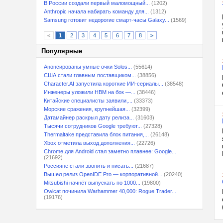
В России создали первый маломощный...
(1202)
Anthropic начала набирать команду для...
(1312)
Samsung готовит недорогие смарт-часы Galaxy...
(1569)
<
1
2
3
4
5
6
7
8
>
Популярные
Анонсированы умные очки Solos...
(55614)
США стали главным поставщиком...
(38856)
Character.AI запустила короткие ИИ-сериалы...
(38548)
Инженеры уложили HBM на бок —...
(38446)
Китайские специалисты заявили,...
(33373)
Морские сражения, крупнейшая...
(32399)
Датамайнер раскрыл дату релиза...
(31603)
Тысячи сотрудников Google требуют...
(27328)
Thermaltake представила блок питания,...
(26148)
Xbox отметила выход дополнения...
(22726)
Chrome для Android стал заметно плавнее: Google...
(21692)
Россияне стали звонить и писать...
(21687)
Вышел релиз OpenIDE Pro — корпоративной...
(20240)
Mitsubishi начнёт выпускать по 1000...
(19800)
Owlcat починила Warhammer 40,000: Rogue Trader...
(19176)