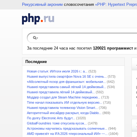
Рекурсивный акроним
словосочетания
«PHP: Hypertext Prepr
За последние 24 часа нас посетил
120021 программист
Последние
Новая статья: ИИтоги июля 2026 г.: а...
(523)
Huawei выпустила смартфон Nova 16 SE с очень...
(573)
«Абсолютный позор для франшизы»: мобильная...
(642)
Huawei представила самый лёгкий 14-дюймовый...
(534)
Huawei представила лёгкий 14-дюймовый...
(592)
Моддер создал для Steam Machine переднюю...
(713)
Time начал показывать ИИ отдельную версию...
(716)
Huawei представила телевизор Vision Smart...
(706)
Авторитетный инсайдер раскрыл, когда Diablo...
(869)
По долгу Electronic Arts будут...
(1020)
GlobalFoundries тоже откусила кусок...
(1479)
Астрономы научились предсказывать солнечные...
(944)
AMD привезёт на IFA 2026 «персональный ИИ» —...
(1604)