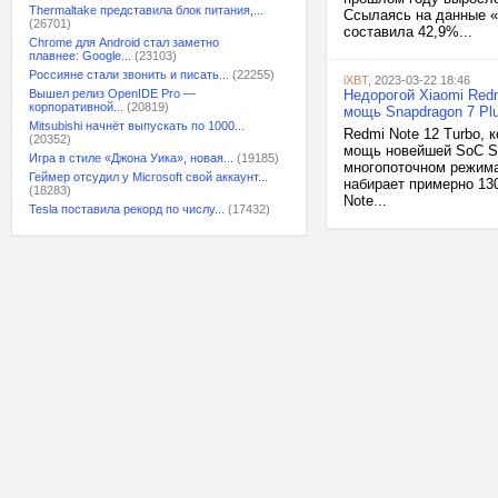
Thermaltake представила блок питания,...
Ссылаясь на данные «
(26701)
составила 42,9%...
Chrome для Android стал заметно
плавнее: Google...
(23103)
Россияне стали звонить и писать...
(22255)
iXBT
, 2023-03-22 18:46
Вышел релиз OpenIDE Pro —
Недорогой Xiaomi Redm
корпоративной...
(20819)
мощь Snapdragon 7 Pl
Mitsubishi начнёт выпускать по 1000...
Redmi Note 12 Turbo, 
(20352)
мощь новейшей SoC Sn
Игра в стиле «Джона Уика», новая...
(19185)
многопоточном режима
Геймер отсудил у Microsoft свой аккаунт...
набирает примерно 130
(18283)
Note...
Tesla поставила рекорд по числу...
(17432)