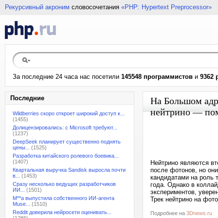
Рекурсивный акроним
словосочетания
«PHP: Hypertext Preprocessor»
За последние 24 часа нас посетили
145548 программистов
и
9362 
Последние
На Большом адр
нейтрино — пом
Wildberries скоро откроет широкий доступ к...
(1455)
Долицензировались: с Microsoft требуют...
(1237)
DeepSeek планирует существенно поднять
цены...
(1525)
Разработка китайского ролевого боевика...
(1407)
Нейтрино являются в
после фотонов, но он
Квартальная выручка Sandisk выросла почти
в...
(1453)
кандидатами на роль 
Сразу несколько ведущих разработчиков
года. Однако в коллай
ИИ...
(1501)
экспериментов, увере
M**a выпустила собственного ИИ-агента
Трек нейтрино на фот
Muse...
(1510)
Reddit доверила нейросети оценивать...
Подробнее на
3Dnews.ru