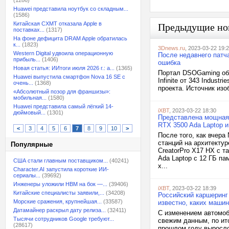
(1286)
Huawei представила ноутбук со складным...
(1586)
Китайская CXMT отказала Apple в
Предыдущие но
поставках...
(1317)
На фоне дефицита DRAM Apple обратилась
к...
(1823)
3Dnews.ru
, 2023-03-22 19:
Western Digital удвоила операционную
После недавнего патча
прибыль...
(1406)
ошибка
Новая статья: ИИтоги июля 2026 г.: а...
(1365)
Портал DSOGaming обр
Huawei выпустила смартфон Nova 16 SE с
Infinite от 343 Indus
очень...
(1368)
проекта. Источник изо
«Абсолютный позор для франшизы»:
мобильная...
(1580)
Huawei представила самый лёгкий 14-
iXBT
, 2023-03-22 18:30
дюймовый...
(1301)
Представлена мощная 
RTX 3500 Ada Laptop и
<
3
4
5
6
7
8
9
10
>
После того, как вчер
станций на архитекту
Популярные
CreatorPro X17 HX с т
Ada Laptop c 12 ГБ п
США стали главным поставщиком...
(40241)
x...
Character.AI запустила короткие ИИ-
сериалы...
(39692)
Инженеры уложили HBM на бок —...
(39406)
iXBT
, 2023-03-22 18:39
Китайские специалисты заявили,...
(34208)
Российский каршеринг 
Морские сражения, крупнейшая...
(33587)
известно, каких маши
Датамайнер раскрыл дату релиза...
(32411)
С изменением автомоб
Тысячи сотрудников Google требуют...
свежим данным, по ито
(28617)
прошлом году выросло