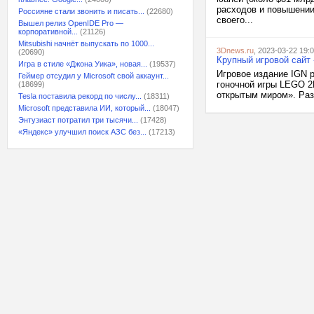
расходов и повышении
Россияне стали звонить и писать...
(22680)
своего...
Вышел релиз OpenIDE Pro —
корпоративной...
(21126)
Mitsubishi начнёт выпускать по 1000...
3Dnews.ru
, 2023-03-22 19:
(20690)
Крупный игровой сайт
Игра в стиле «Джона Уика», новая...
(19537)
Игровое издание IGN 
Геймер отсудил у Microsoft свой аккаунт...
гоночной игры LEGO 2K
(18699)
открытым миром». Разр
Tesla поставила рекорд по числу...
(18311)
Microsoft представила ИИ, который...
(18047)
Энтузиаст потратил три тысячи...
(17428)
«Яндекс» улучшил поиск АЗС без...
(17213)