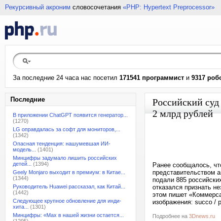
Рекурсивный акроним
словосочетания
«PHP: Hypertext Preprocessor»
За последние 24 часа нас посетил
171541 программист
и
9317 роб
Последние
Российский суд
2 млрд рублей
В приложении ChatGPT появится генератор...
(1270)
LG оправдалась за софт для мониторов,...
(1342)
Опасная тенденция: нашумевшая ИИ-
модель...
(1401)
Минцифры задумало лишить российских
детей...
(1394)
Ранее сообщалось, чт
представительством ам
Geely Monjaro выходит в премиум: в Китае...
(1344)
подали 885 российски
Руководитель Huawei рассказал, как Китай...
отказался признать н
(1442)
этом пишет «Коммерса
Следующее крупное обновление для инди-
изображения: succo / 
хита...
(1301)
Минцифры: «Max в нашей жизни остается...
Подробнее на
3Dnews.ru