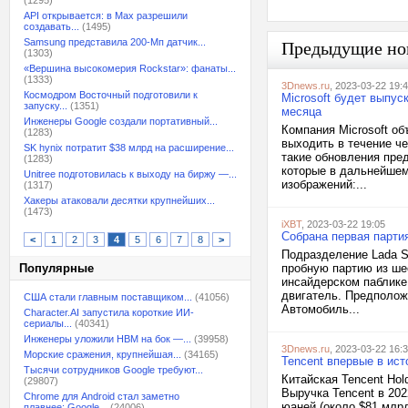
(1295)
API открывается: в Max разрешили
создавать...
(1495)
Samsung представила 200-Мп датчик...
Предыдущие но
(1303)
«Вершина высокомерия Rockstar»: фанаты...
(1333)
3Dnews.ru
, 2023-03-22 19:
Космодром Восточный подготовили к
Microsoft будет выпу
запуску...
(1351)
месяца
Инженеры Google создали портативный...
Компания Microsoft о
(1283)
выходить в течение че
SK hynix потратит $38 млрд на расширение...
такие обновления пре
(1283)
которые в дальнейшем
Unitree подготовилась к выходу на биржу —...
изображений:...
(1317)
Хакеры атаковали десятки крупнейших...
(1473)
iXBT
, 2023-03-22 19:05
Собрана первая партия
<
1
2
3
4
5
6
7
8
>
Подразделение Lada S
Популярные
пробную партию из шес
инсайдерском паблике
двигатель. Предполож
США стали главным поставщиком...
(41056)
Автомобиль...
Character.AI запустила короткие ИИ-
сериалы...
(40341)
Инженеры уложили HBM на бок —...
(39958)
3Dnews.ru
, 2023-03-22 16:
Морские сражения, крупнейшая...
(34165)
Tencent впервые в ис
Тысячи сотрудников Google требуют...
Китайская Tencent Hol
(29807)
Выручка Tencent в 20
Chrome для Android стал заметно
юаней (около $81 млрд
плавнее: Google...
(24006)