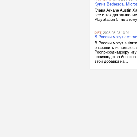
3Dnews.ru
, 2023-03-23 13:
Купив Bethesda, Micro
Глава Arkane Austin Х
все и так догадывалис
PlayStation 5, но этом
iXBT
, 2023-03-23 13:04
В России могут смягч
В России могут в бли
разрешить использова
Росприроднадзору изу
производства бензина 
этой добавки на...