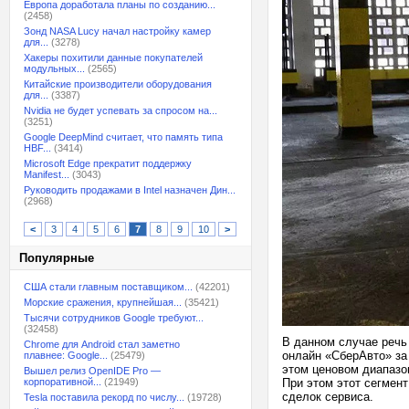
Европа доработала планы по созданию...
(2458)
Зонд NASA Lucy начал настройку камер
для...
(3278)
Хакеры похитили данные покупателей
модульных...
(2565)
Китайские производители оборудования
для...
(3387)
Nvidia не будет успевать за спросом на...
(3251)
Google DeepMind считает, что память типа
HBF...
(3414)
Microsoft Edge прекратит поддержку
Manifest...
(3043)
Руководить продажами в Intel назначен Дин...
(2968)
<
3
4
5
6
7
8
9
10
>
Популярные
США стали главным поставщиком...
(42201)
Морские сражения, крупнейшая...
(35421)
Тысячи сотрудников Google требуют...
(32458)
В данном случае речь 
Chrome для Android стал заметно
онлайн «СберАвто» за
плавнее: Google...
(25479)
этом ценовом диапазо
Вышел релиз OpenIDE Pro —
корпоративной...
(21949)
При этом этот сегмент
сделок сервиса.
Tesla поставила рекорд по числу...
(19728)