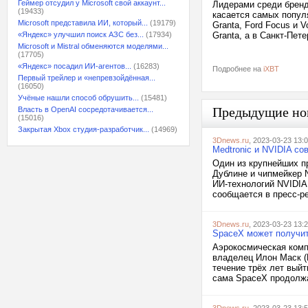
Геймер отсудил у Microsoft свой аккаунт...
Лидерами среди бренд
(19433)
касается самых популя
Microsoft представила ИИ, который...
(19179)
Granta, Ford Focus и 
«Яндекс» улучшил поиск АЗС без...
(17934)
Granta, а в Санкт-Пет
Microsoft и Mistral обменяются моделями...
(17705)
«Яндекс» посадил ИИ-агентов...
(16283)
Подробнее на
iXBT
Первый трейлер и «непревзойдённая...
(16050)
Учёные нашли способ обрушить...
(15481)
Предыдущие но
Власть в OpenAI сосредотачивается...
(15016)
Закрытая Xbox студия-разработчик...
(14969)
3Dnews.ru
, 2023-03-23 13:
Medtronic и NVIDIA с
Один из крупнейших п
Дублине и чипмейкер 
ИИ-технологий NVIDIA
сообщается в пресс-ре
3Dnews.ru
, 2023-03-23 13:
SpaceX может получит
Аэрокосмическая компа
владелец Илон Маск (E
течение трёх лет выйт
сама SpaceX продолжа