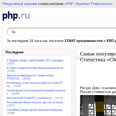
Рекурсивный акроним
словосочетания
«PHP: Hypertext Preprocessor»
За последние 24 часа нас посетили
133647 программистов
и
9393 
Последние
Самые популярн
Статистика «Сб
У Европы будет свой Starlink: ЕС утвердил...
(3087)
В США создали молекулярный анализатор...
(2785)
Spectre возвращается: новая атака
TONTOU...
(3020)
Ретейлеры хотят покупателей из ChatGPT,
но...
(3106)
Ресурс Quto, ссылаяс
Xiaomi выпустила мощный моющий пылесос
России стоимостью до
с...
(2686)
Бесплатный ChatGPT становится...
(1974)
Российские банки получат доступ ко всем...
(2407)
Cloudflare представила облачный браузер...
(3198)