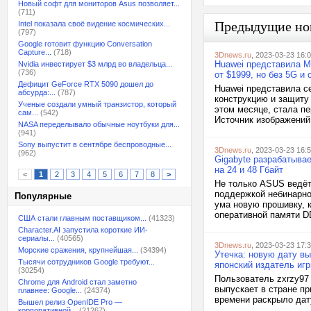
Новый софт для мониторов Asus позволяет...
(711)
Предыдущие но
Intel показала своё видение космических...
(797)
Google готовит функцию Conversation
Capture...
(718)
3Dnews.ru
, 2023-03-23 16:
Huawei представила M
Nvidia инвестирует $3 млрд во владельца...
(736)
от $1999, но без 5G и
Дефицит GeForce RTX 5090 дошел до
Huawei представила с
абсурда:...
(787)
конструкцию и защиту 
Ученые создали умный транзистор, который
этом месяце, стала п
сам...
(542)
Источник изображений:
NASA переделывало обычные ноутбуки для...
(941)
Sony выпустит в сентябре беспроводные...
3Dnews.ru
, 2023-03-23 16:
(962)
Gigabyte разрабатыва
на 24 и 48 Гбайт
<
1
2
3
4
5
6
7
8
>
Не только ASUS ведёт
поддержкой небинарно
Популярные
ума новую прошивку, 
оперативной памяти DD
США стали главным поставщиком...
(41323)
Character.AI запустила короткие ИИ-
сериалы...
(40565)
3Dnews.ru
, 2023-03-23 17:
Морские сражения, крупнейшая...
(34394)
Утечка: новую дату вы
Тысячи сотрудников Google требуют...
японский издатель иг
(30254)
Пользователь zxrzy97 
Chrome для Android стал заметно
выпускает в стране пр
плавнее: Google...
(24374)
времени раскрыло дату
Вышел релиз OpenIDE Pro —
корпоративной...
(21267)