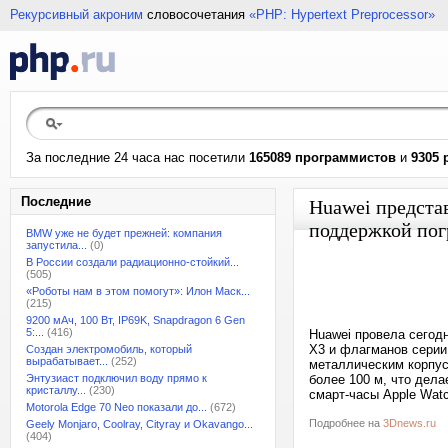
Рекурсивный акроним
словосочетания
«PHP: Hypertext Preprocessor»
За последние 24 часа нас посетили
165089 программистов
и
9305 
Последние
Huawei предста
поддержкой пог
BMW уже не будет прежней: компания
запустила...
(0)
В России создали радиационно-стойкий...
(505)
«Роботы нам в этом помогут»: Илон Маск...
(215)
9200 мАч, 100 Вт, IP69K, Snapdragon 6 Gen
5:...
(416)
Huawei провела сегод
X3 и флагманов серии
Создан электромобиль, который
вырабатывает...
(252)
металлическим корпусо
Энтузиаст подключил воду прямо к
более 100 м, что дела
кристаллу...
(230)
смарт-часы Apple Watc
Motorola Edge 70 Neo показали до...
(672)
Подробнее на
3Dnews.ru
Geely Monjaro, Coolray, Cityray и Okavango...
(404)