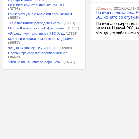
Mitsubishi начнёт выпускать по 1000...
3Dnews.ru
, 2023-03-23 17:
(20798)
Huawei представила P
Геймер отсудил у Microsoft свой аккаунт...
5G, но зато со спутни
(18851)
Tesla поставила рекорд по числу...
(18661)
Huawei анонсировала 
базовая Huawei P60, б
Microsoft представила ИИ, который...
(18333)
между устройствами м
«Яндекс» улучшил поиск АЗС без...
(17376)
Microsoft и Mistral обменяются моделями...
(16957)
«Яндекс» посадил ИИ-агентов...
(15656)
Первый трейлер и «непревзойдённая...
(15338)
Учёные нашли способ обрушить...
(14943)