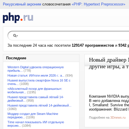
Рекурсивный акроним
словосочетания
«PHP: Hypertext Preprocessor»
За последние 24 часа нас посетили
129147 программистов
и
9342 
Последние
Новый драйвер N
другие игры, а 
Western Digital удвоила операционную
прибыль...
(778)
Новая статья: ИИтоги июля 2026 г.: а...
(934)
Huawei выпустила смартфон Nova 16 SE с
очень...
(1008)
«Абсолютный позор для франшизы»:
мобильная...
(1195)
Компания NVIDIA выпу
Huawei представила самый лёгкий 14-
В него добавлена подд
дюймовый...
(958)
I, Smalland: Survive th
Huawei представила лёгкий 14-дюймовый...
(1060)
изображения: Blizzard 
Моддер создал для Steam Machine
переднюю...
(1106)
Подробнее на
3Dnews.ru
Time начал показывать ИИ отдельную
версию...
(1084)