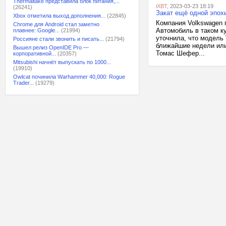
Thermaltake представила блок питания,...
iXBT
, 2023-03-23 18:19
(26241)
Закат ещё одной эпох
Xbox отметила выход дополнения...
(22845)
Компания Volkswagen 
Chrome для Android стал заметно
Автомобиль в таком к
плавнее: Google...
(21994)
уточнила, что модель
Россияне стали звонить и писать...
(21794)
ближайшие недели или
Вышел релиз OpenIDE Pro —
Томас Шефер...
корпоративной...
(20357)
Mitsubishi начнёт выпускать по 1000...
(19910)
Owlcat починила Warhammer 40,000: Rogue
Trader...
(19279)