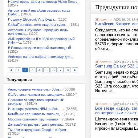
Huawei представила телевизор Vision Smart...
(1054)
Предыдущие но
Авторитетный инсайдер раскрыл, когда
Diablo...
(1063)
По долгу Electronic Arts будут...
(1230)
3Dnews.ru
, 2023-03-23 18:
Китайские батареи мо
GlobalFoundries тоже откусила кусок...
(1681)
Ожидается, что на сл
Астрономы научились предсказывать
солнечные...
(1109)
налогового вычета по
AMD привезёт на IFA 2026 «персональный
определённой локализ
ИИ» —...
(1766)
$3750 в форме налого
В России создали первый маломощный...
сборки,...
(1352)
Anthropic начала набирать команду для...
(1416)
3Dnews.ru
, 2023-03-23 18:
Samsung Galaxy S23 U
<
1
2
3
4
5
6
7
8
>
Samsung недавно подв
фотографий при съёмк
Популярные
Samsung способен доб
S23 Ultra сообщил, ч
Анонсированы умные очки Solos...
(55888)
Источник...
США стали главным поставщиком...
(39194)
Character.AI запустила короткие ИИ-
сериалы...
(38814)
3Dnews.ru
, 2023-03-23 18:
Всё везде и сразу: з
Инженеры уложили HBM на бок —...
(38665)
со встроенным сюжет
Китайские специалисты заявили,...
(33519)
Шотландско-венгерская
Морские сражения, крупнейшая...
(32649)
Бензисом (Leslie Benz
Датамайнер раскрыл дату релиза...
(31771)
игровой платформы Eve
Тысячи сотрудников Google требуют...
(27610)