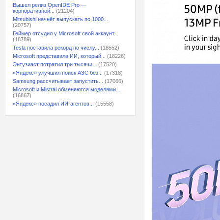
Вышел релиз OpenIDE Pro —
корпоративной...
(21204)
Mitsubishi начнёт выпускать по 1000...
(20757)
Геймер отсудил у Microsoft свой аккаунт...
(18789)
Tesla поставила рекорд по числу...
(18552)
Microsoft представила ИИ, который...
(18226)
Энтузиаст потратил три тысячи...
(17520)
«Яндекс» улучшил поиск АЗС без...
(17318)
Samsung рассчитывает запустить...
(17066)
Microsoft и Mistral обменяются моделями...
(16867)
«Яндекс» посадил ИИ-агентов...
(15558)