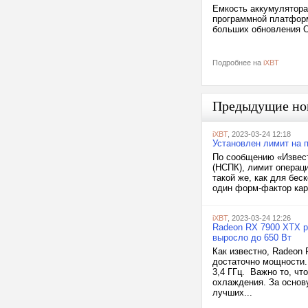
Емкость аккумулятора
программной платформ
больших обновления О
Подробнее на
iXBT
Предыдущие но
iXBT
, 2023-03-24 12:18
Установлен лимит на 
По сообщению «Извест
(НСПК), лимит операци
такой же, как для бес
один форм-фактор кар
iXBT
, 2023-03-24 12:26
Radeon RX 7900 XTX р
выросло до 650 Вт
Как известно, Radeon 
достаточно мощности.
3,4 ГГц. Важно то, чт
охлаждения. За основу
лучших...