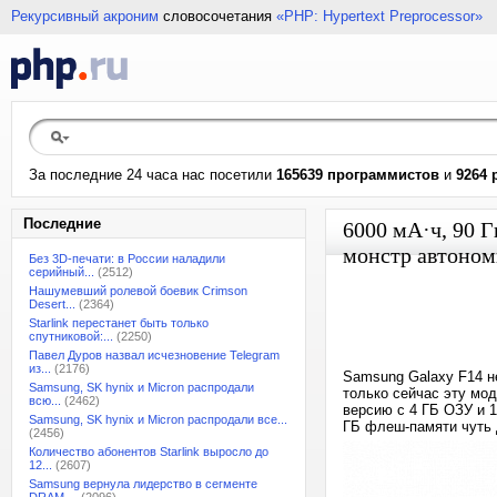
Рекурсивный акроним
словосочетания
«PHP: Hypertext Preprocessor»
За последние 24 часа нас посетили
165639 программистов
и
9264 
Последние
6000 мА·ч, 90 Г
монстр автоном
Без 3D-печати: в России наладили
серийный...
(2512)
Нашумевший ролевой боевик Crimson
Desert...
(2364)
Starlink перестанет быть только
спутниковой:...
(2250)
Павел Дуров назвал исчезновение Telegram
из...
(2176)
Samsung Galaxy F14 н
Samsung, SK hynix и Micron распродали
только сейчас эту мо
всю...
(2462)
версию с 4 ГБ ОЗУ и 
Samsung, SK hynix и Micron распродали все...
ГБ флеш-памяти чуть 
(2456)
Количество абонентов Starlink выросло до
12...
(2607)
Samsung вернула лидерство в сегменте