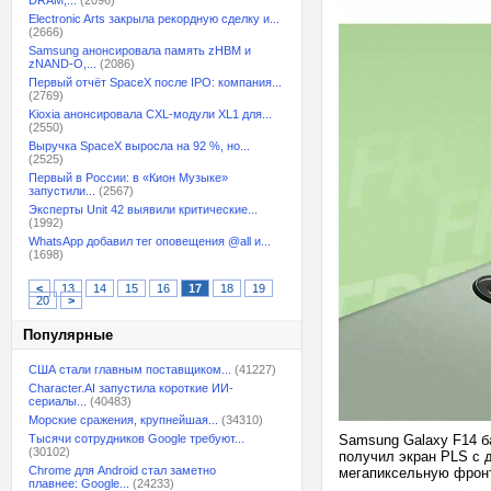
DRAM,...
(2096)
Electronic Arts закрыла рекордную сделку и...
(2666)
Samsung анонсировала память zHBM и
zNAND-O,...
(2086)
Первый отчёт SpaceX после IPO: компания...
(2769)
Kioxia анонсировала CXL-модули XL1 для...
(2550)
Выручка SpaceX выросла на 92 %, но...
(2525)
Первый в России: в «Кион Музыке»
запустили...
(2567)
Эксперты Unit 42 выявили критические...
(1992)
WhatsApp добавил тег оповещения @all и...
(1698)
<
13
14
15
16
17
18
19
20
>
Популярные
США стали главным поставщиком...
(41227)
Character.AI запустила короткие ИИ-
сериалы...
(40483)
Морские сражения, крупнейшая...
(34310)
Тысячи сотрудников Google требуют...
Samsung Galaxy F14 б
(30102)
получил экран PLS с д
Chrome для Android стал заметно
мегапиксельную фронт
плавнее: Google...
(24233)