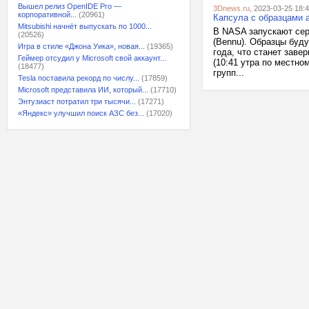
Вышел релиз OpenIDE Pro —
3Dnews.ru
, 2023-03-25 18:
корпоративной...
(20961)
Капсула с образцами а
Mitsubishi начнёт выпускать по 1000...
В NASA запускают сер
(20526)
(Bennu). Образцы буд
Игра в стиле «Джона Уика», новая...
(19365)
года, что станет заве
Геймер отсудил у Microsoft свой аккаунт...
(10:41 утра по местно
(18477)
групп...
Tesla поставила рекорд по числу...
(17859)
Microsoft представила ИИ, который...
(17710)
Энтузиаст потратил три тысячи...
(17271)
«Яндекс» улучшил поиск АЗС без...
(17020)