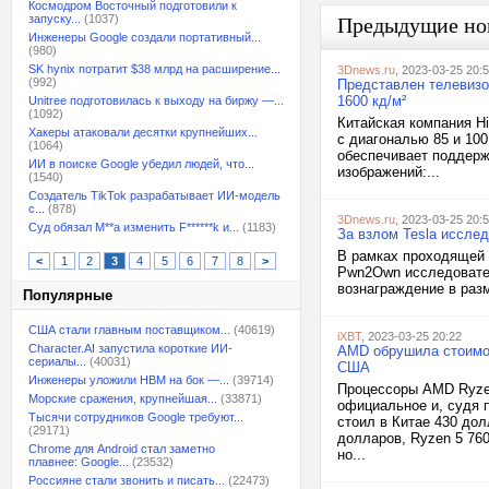
Космодром Восточный подготовили к
запуску...
(1037)
Предыдущие но
Инженеры Google создали портативный...
(980)
SK hynix потратит $38 млрд на расширение...
3Dnews.ru
, 2023-03-25 20:
(992)
Представлен телевизор
1600 кд/м²
Unitree подготовилась к выходу на биржу —...
(1092)
Китайская компания H
Хакеры атаковали десятки крупнейших...
с диагональю 85 и 100
(1064)
обеспечивает поддерж
ИИ в поиске Google убедил людей, что...
изображений:...
(1540)
Создатель TikTok разрабатывает ИИ-модель
с...
(878)
3Dnews.ru
, 2023-03-25 20:
Суд обязал M**a изменить F******k и...
(1183)
За взлом Tesla иссле
В рамках проходящей 
<
1
2
3
4
5
6
7
8
>
Pwn2Own исследовател
вознаграждение в разм
Популярные
США стали главным поставщиком...
(40619)
iXBT
, 2023-03-25 20:22
Character.AI запустила короткие ИИ-
AMD обрушила стоимос
сериалы...
(40031)
США
Инженеры уложили HBM на бок —...
(39714)
Процессоры AMD Ryzen
Морские сражения, крупнейшая...
(33871)
официальное и, судя п
Тысячи сотрудников Google требуют...
стоил в Китае 430 дол
(29171)
долларов, Ryzen 5 76
Chrome для Android стал заметно
но...
плавнее: Google...
(23532)
Россияне стали звонить и писать...
(22473)