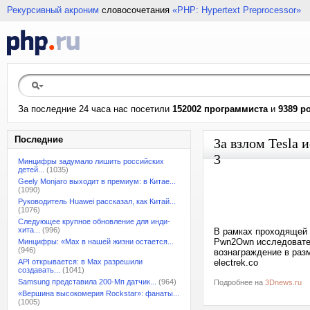
Рекурсивный акроним
словосочетания
«PHP: Hypertext Preprocessor»
За последние 24 часа нас посетили
152002 программиста
и
9389 р
Последние
За взлом Tesla 
3
Минцифры задумало лишить российских
детей...
(1035)
Geely Monjaro выходит в премиум: в Китае...
(1090)
Руководитель Huawei рассказал, как Китай...
(1076)
Следующее крупное обновление для инди-
хита...
(996)
В рамках проходящей 
Pwn2Own исследовател
Минцифры: «Max в нашей жизни остается...
(946)
вознаграждение в разм
API открывается: в Max разрешили
electrek.co
создавать...
(1041)
Samsung представила 200-Мп датчик...
(964)
Подробнее на
3Dnews.ru
«Вершина высокомерия Rockstar»: фанаты...
(1005)