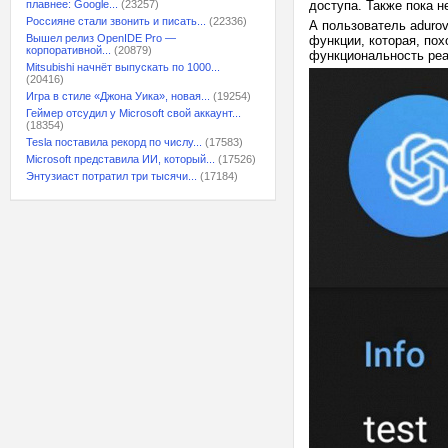
плавнее: Google...
(23257)
доступа. Также пока н
Россияне стали звонить и писать...
(22336)
А пользователь aduro
Вышел релиз OpenIDE Pro —
функции, которая, пох
корпоративной...
(20879)
функциональность реа
Mitsubishi начнёт выпускать по 1000...
(20416)
Игра в стиле «Джона Уика», новая...
(19254)
Геймер отсудил у Microsoft свой аккаунт...
(18354)
Tesla поставила рекорд по числу...
(17583)
Microsoft представила ИИ, который...
(17526)
Энтузиаст потратил три тысячи...
(17184)