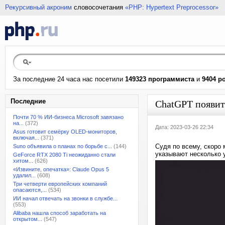
Рекурсивный акроним
словосочетания
«PHP: Hypertext Preprocessor»
За последние 24 часа нас посетили
149323 программиста
и
9404 р
Последние
ChatGPT появитс
Почти 70 % ИИ-бизнеса Microsoft завязано
на...
(372)
Дата: 2023-03-26 22:34
Asus готовит семёрку OLED-мониторов,
включая...
(371)
Судя по всему, скоро
Suno объявила о планах по борьбе с...
(144)
указывают несколько 
GeForce RTX 2080 Ti неожиданно стали
хитом...
(626)
«Извините, опечатка»: Claude Opus 5
удалил...
(608)
Три четверти европейских компаний
опасаются,...
(534)
ИИ начал отвечать на звонки в службе...
(553)
Alibaba нашла способ заработать на
открытом...
(547)