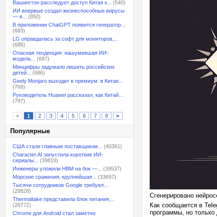
Вашингтон расследует доступ Китая к...
(540)
ИИ впервые создал жизнеспособные вирусы
— в...
(850)
В приложении ChatGPT появится генератор...
(683)
LG оправдалась за софт для мониторов,...
(686)
Опасная тенденция: нашумевшая ИИ-
модель...
(687)
Минцифры задумало лишить российских
детей...
(686)
Geely Monjaro выходит в премиум: в Китае...
(768)
Руководитель Huawei рассказал, как Китай...
(787)
<
1
2
3
4
5
6
7
8
>
Популярные
США стали главным поставщиком...
(40361)
Character.AI запустила короткие ИИ-
сериалы...
(39819)
Инженеры уложили HBM на бок —...
(39537)
Морские сражения, крупнейшая...
(33697)
Тысячи сотрудников Google требуют...
(28828)
Сгенерировано нейрос
Thermaltake представила блок питания,...
Как сообщается в Tel
(26772)
программы, но только
Chrome для Android стал заметно