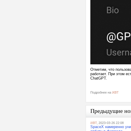
Отметим, что пользова
работает. При этом е
ChatGPT.
Подробнее на
iXBT
Предыдущие но
iXBT
, 2023-03-26 22:08
SpaceX намеренно унич