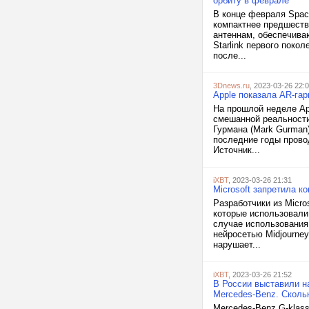
орбиту в феврале
В конце февраля Space
компактнее предшеств
антеннам, обеспечива
Starlink первого поко
после...
3Dnews.ru
, 2023-03-26 22:
Apple показала AR-га
На прошлой неделе Ap
смешанной реальности
Гурмана (Mark Gurman)
последние годы прово
Источник...
iXBT
, 2023-03-26 21:31
Microsoft запретила к
Разработчики из Micro
которые использовали
случае использования 
нейросетью Midjourney
нарушает...
iXBT
, 2023-03-26 21:52
В России выставили на
Mercedes-Benz. Скольк
Mercedes-Benz G-klass