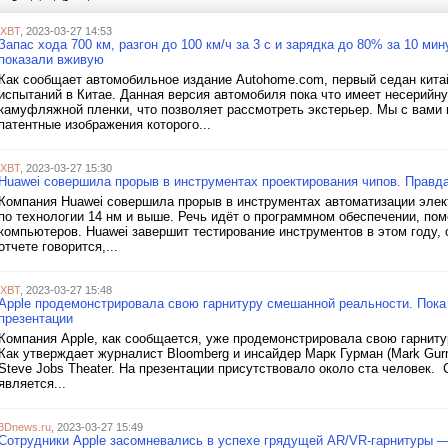
iXBT
, 2023-03-27 14:53
Запас хода 700 км, разгон до 100 км/ч за 3 с и зарядка до 80% за 10 ми
показали вживую
Как сообщает автомобильное издание Autohome.com, первый седан кит
испытаний в Китае. Данная версия автомобиля пока что имеет несерийн
камуфляжной пленки, что позволяет рассмотреть экстерьер. Мы с вами
патентные изображения которого...
iXBT
, 2023-03-27 15:30
Huawei совершила прорыв в инструментах проектирования чипов. Правда,
Компания Huawei совершила прорыв в инструментах автоматизации элек
по технологии 14 нм и выше. Речь идёт о программном обеспечении, п
компьютеров. Huawei завершит тестирование инструментов в этом году,
отчете говорится,...
iXBT
, 2023-03-27 15:48
Apple продемонстрировала свою гарнитуру смешанной реальности. Пока
презентации
Компания Apple, как сообщается, уже продемонстрировала свою гарни
Как утверждает журналист Bloomberg и инсайдер Марк Гурман (Mark Gur
Steve Jobs Theater. На презентации присутствовало около ста человек. 
является...
3Dnews.ru
, 2023-03-27 15:49
Сотрудники Apple засомневались в успехе грядущей AR/VR-гарнитуры —