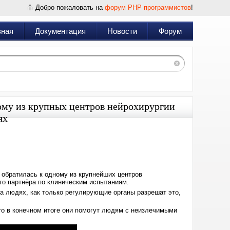
Добро пожаловать на
форум PHP программистов
!
вная
Документация
Новости
Форум
ому из крупных центров нейрохирургии
ях
Дата:
2023-
03-
27
16:12
 обратилась к одному из крупнейших центров
го партнёра по клиническим испытаниям.
 на людях, как только регулирующие органы разрешат это,
что в конечном итоге они помогут людям с неизлечимыми