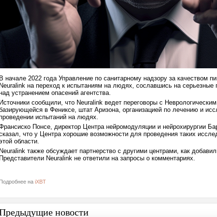
В начале 2022 года Управление по санитарному надзору за качеством 
Neuralink на переход к испытаниям на людях, сославшись на серьезные 
над устранением опасений агентства.
Источники сообщили, что Neuralink ведет переговоры с Неврологическим ин
базирующейся в Фениксе, штат Аризона, организацией по лечению и ис
проведении испытаний на людях.
Франсиско Понсе, директор Центра нейромодуляции и нейрохирургии Барр
сказал, что у Центра хорошие возможности для проведения таких иссле
этой области.
Neuralink также обсуждает партнерство с другими центрами, как добави
Представители Neuralink не ответили на запросы о комментариях.
Подробнее на
iXBT
Предыдущие новости