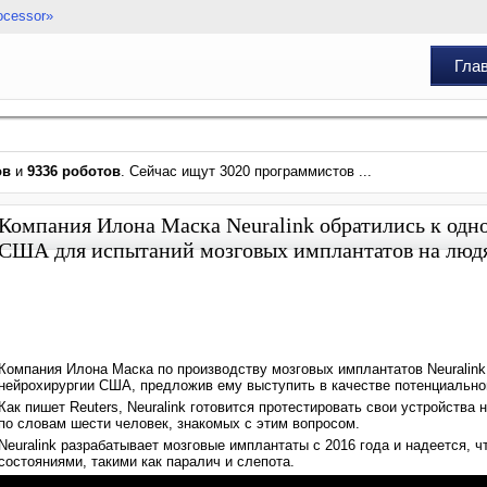
ocessor»
Гла
ов
и
9336 роботов
. Сейчас ищут 3020 программистов ...
Компания Илона Маска Neuralink обратились к одн
США для испытаний мозговых имплантатов на люд
Компания Илона Маска по производству мозговых имплантатов Neuralink
нейрохирургии США, предложив ему выступить в качестве потенциально
Как пишет Reuters, Neuralink готовится протестировать свои устройства
по словам шести человек, знакомых с этим вопросом.
Neuralink разрабатывает мозговые имплантаты с 2016 года и надеется, 
состояниями, такими как паралич и слепота.