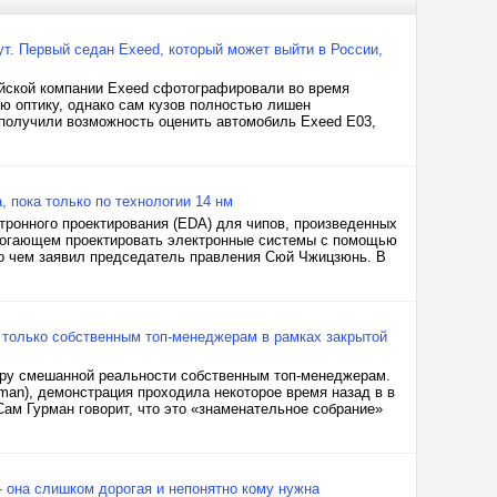
нут. Первый седан Exeed, который может выйти в России,
айской компании Exeed сфотографировали во время
ую оптику, однако сам кузов полностью лишен
 получили возможность оценить автомобиль Exeed E03,
 пока только по технологии 14 нм
тронного проектирования (EDA) для чипов, произведенных
омогающем проектировать электронные системы с помощью
 о чем заявил председатель правления Сюй Чжицзюнь. В
 только собственным топ-менеджерам в рамках закрытой
туру смешанной реальности собственным топ-менеджерам.
man), демонстрация проходила некоторое время назад в в
Сам Гурман говорит, что это «знаменательное собрание»
 она слишком дорогая и непонятно кому нужна