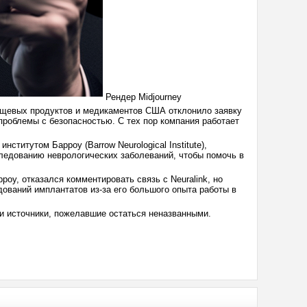
Рендер Midjourney
пищевых продуктов и медикаментов США отклонило заявку
проблемы с безопасностью. С тех пор компания работает
ститутом Барроу (Barrow Neurological Institute),
следованию неврологических заболеваний, чтобы помочь в
оу, отказался комментировать связь с Neuralink, но
дований имплантатов из-за его большого опыта работы в
ли источники, пожелавшие остаться неназванными.