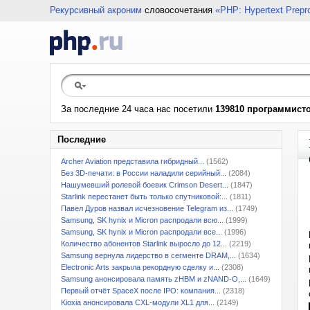
Рекурсивный акроним
словосочетания
«PHP: Hypertext Prepr
За последние 24 часа нас посетили
139810 программист
Последние
Archer Aviation представила гибридный...
(1562)
Без 3D-печати: в России наладили серийный...
(2084)
Нашумевший ролевой боевик Crimson Desert...
(1847)
Starlink перестанет быть только спутниковой:...
(1811)
Павел Дуров назвал исчезновение Telegram из...
(1749)
Samsung, SK hynix и Micron распродали всю...
(1999)
Samsung, SK hynix и Micron распродали все...
(1996)
Количество абонентов Starlink выросло до 12...
(2219)
Samsung вернула лидерство в сегменте DRAM,...
(1634)
Electronic Arts закрыла рекордную сделку и...
(2308)
Samsung анонсировала память zHBM и zNAND-O,...
(1649)
Первый отчёт SpaceX после IPO: компания...
(2318)
Kioxia анонсировала CXL-модули XL1 для...
(2149)