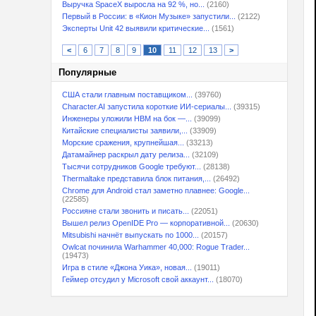
Выручка SpaceX выросла на 92 %, но...
(2160)
Первый в России: в «Кион Музыке» запустили...
(2122)
Эксперты Unit 42 выявили критические...
(1561)
<
6
7
8
9
10
11
12
13
>
Популярные
США стали главным поставщиком...
(39760)
Character.AI запустила короткие ИИ-сериалы...
(39315)
Инженеры уложили HBM на бок —...
(39099)
Китайские специалисты заявили,...
(33909)
Морские сражения, крупнейшая...
(33213)
Датамайнер раскрыл дату релиза...
(32109)
Тысячи сотрудников Google требуют...
(28138)
Thermaltake представила блок питания,...
(26492)
Chrome для Android стал заметно плавнее: Google...
(22585)
Россияне стали звонить и писать...
(22051)
Вышел релиз OpenIDE Pro — корпоративной...
(20630)
Mitsubishi начнёт выпускать по 1000...
(20157)
Owlcat починила Warhammer 40,000: Rogue Trader...
(19473)
Игра в стиле «Джона Уика», новая...
(19011)
Геймер отсудил у Microsoft свой аккаунт...
(18070)