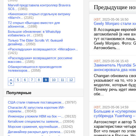
(1616)
Marvell представила контроллер Bravera
Предыдущие но
SC6...
(1983)
«Кинопоиск» открыл отдельную витрину
«Матч!»...
(2181)
iXBT
, 2023-05-06 16:50
T2 открыл «Выгодно вместе» для
Geely Monjaro стали 
абонентов...
(1698)
В Ассоциации европей
Большое обновление: в WhatsApp
автомобилей (в нее вх
избавились от...
(1583)
тут остановимся лишь 
Только The Elder Scrolls VI: бывший
Geely Monjaro. Фото: 
дизайнер...
(2050)
Автомобиль...
«Раскладушки» возвращаются: «Мегафон»...
(1421)
«Раскладушки» возвращаются: россияне
iXBT
, 2023-05-06 15:43
массово...
(1585)
Заменитель Hyundai Sol
Обанкротившегося производителя
анонсировала два нов
телевизоров...
(2058)
Changan обновила сво
<
5
6
7
8
9
10
11
12
указывают на то, что э
>
моделях, которые буду
Почему речь идет имен
Популярные
обе...
США стали главным поставщиком...
(39797)
iXBT
, 2023-05-06 14:59
Character.AI запустила короткие ИИ-
Большие и «суперлюкс
сериалы...
(39343)
суббренда Yuanhang – 
Инженеры уложили HBM на бок —...
(39132)
Китайские специалисты заявили,...
(33934)
Автоэксперт и автор 
характеристики четыр
Морские сражения, крупнейшая...
(33242)
Вот что пишет по это
Датамайнер раскрыл дату релиза...
(32143)
появятся в России. Но