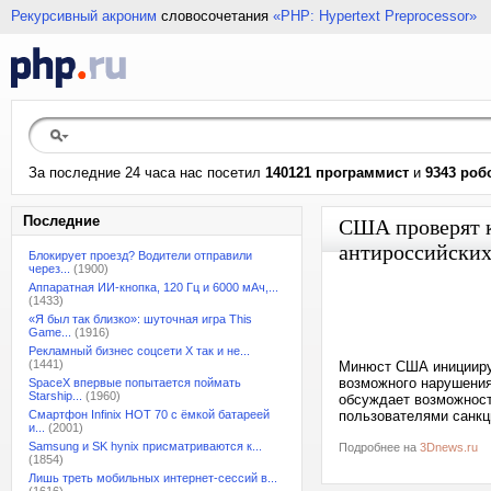
Рекурсивный акроним
словосочетания
«PHP: Hypertext Preprocessor»
За последние 24 часа нас посетил
140121 программист
и
9343 роб
Последние
США проверят к
антироссийских
Блокирует проезд? Водители отправили
через...
(1900)
Аппаратная ИИ-кнопка, 120 Гц и 6000 мАч,...
(1433)
«Я был так близко»: шуточная игра This
Game...
(1916)
Рекламный бизнес соцсети X так и не...
(1441)
Минюст США инициируе
возможного нарушения
SpaceX впервые попытается поймать
Starship...
(1960)
обсуждает возможност
Смартфон Infinix HOT 70 с ёмкой батареей
пользователями санкц
и...
(2001)
Samsung и SK hynix присматриваются к...
Подробнее на
3Dnews.ru
(1854)
Лишь треть мобильных интернет-сессий в...