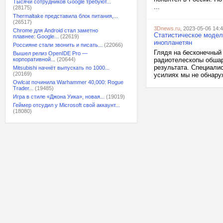
Тысячи сотрудников Google требуют...
...
(28175)
Thermaltake представила блок питания,...
(26517)
3Dnews.ru
, 2023-05-06 14:
Chrome для Android стал заметно
Статистическое модел
плавнее: Google...
(22619)
инопланетян
Россияне стали звонить и писать...
(22066)
Глядя на бесконечный 
Вышел релиз OpenIDE Pro —
корпоративной...
(20644)
радиотелескопы обшар
результата. Специалис
Mitsubishi начнёт выпускать по 1000...
(20169)
усилиях мы не обнару
Owlcat починила Warhammer 40,000: Rogue
Trader...
(19485)
Игра в стиле «Джона Уика», новая...
(19019)
Геймер отсудил у Microsoft свой аккаунт...
(18080)